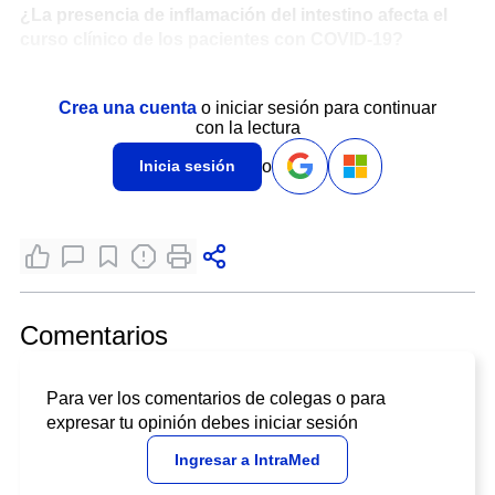
¿La presencia de inflamación del intestino afecta el
curso clínico de los pacientes con COVID-19?
Existe información limitada ya que la documentación de la
inflamación intestinal no se evaluó de forma rutinaria en
Crea una cuenta
o iniciar sesión para continuar
con la lectura
estos pacientes. Sin embargo, se ha establecido que si
bien se ha identificado ARN viral en aproximadamente la
o
Inicia sesión
mitad de los pacientes con COVID-19,
persistiendo
en
muchos incluso después de que las muestras
respiratorias se volvieron negativas, no ha habido una
asociación clara con los síntomas gastrointestinales y la
presencia de ARN viral en las heces.
La
diarrea
(definida por el paciente) estuvo presente en
Comentarios
solo el 10.1% de los pacientes hospitalizados con
COVID-19 en Wuhan China (16.7% de aquellos en la
UCI) 16; mientras que otro estudio mostró que
Para ver los comentarios de colegas o para
aproximadamente la mitad de los pacientes tenían
expresar tu opinión debes iniciar sesión
síntomas digestivos como parte de su presentación al
Ingresar a IntraMed
hospital con COVID-19 y neumonía, solo un tercio tenía
diarrea.