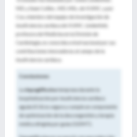
MD, y Sean Collins , MD, MSc, de VUMC, y por
Cox, miembro del equipo de investigación de
insuficiencia cardíaca de VUMC. Lindenfeld,
profesora de Medicina en la División de
Cardiología, es conocida a nivel nacional por sus
contribuciones innovadoras al campo de la
insuficiencia cardíaca.
Conclusiones
La
dapagliflozina
temprana durante la
hospitalización por insuficiencia cardíaca
aguda (ICA) es segura y cumple un componente
de optimización de la descongestión y terapia
médica dirigida por guías (GDMT).