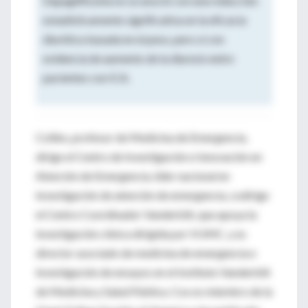
Dapagliflozina no se asoció con una reducción
estadísticamente significativa en la eficacia
diurética basada en el peso, pero sí con
evidencia de aumento de la diuresis entre
pacientes con ICA.
Collins, profesor de Medicina de Emergencia,
dirige el Centro de Investigación e Innovación en
Atención de Emergencia, líder nacional en
investigación de atención de emergencia, codirige
el Centro Coordinador Vanderbilt, que apoya la
investigación clínica dirigida por VUMC, y es
director asociado de medicina de emergencia e
investigación de ensayos en el Instituto Vanderbilt
de Medicina y Salud Pública. Cox es miembro de la