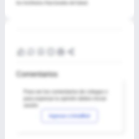
los Institutos Nacionales de Salud.
Comentarios
Para ver los comentarios de colegas o
para expresar tu opinión debes iniciar
sesión
Ingresar a IntraMed