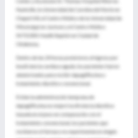
Center y Ascension St. Thomas Hospital West en
Nashville, la Universidad de Carolina del Norte en
Chapel Hill, el Centro Médico de la Universidad de
Mississippi en Jackson y el Centro Médico
INTEGRIS Health Baptist en Ciudad de
Oklahoma.
Dentro de las 24 horas posteriores al ingreso por
insuficiencia cardíaca aguda, los pacientes fueron
aleatorizados para recibir dapagliflozina o
tratamiento diurético convencional.
Si bien la administración temprana de
dapagliflozina no mejoró la eficiencia diurética
basada en el peso en comparación con el
tratamiento convencional, los pacientes que
recibieron el fármaco no experimentaron ningún