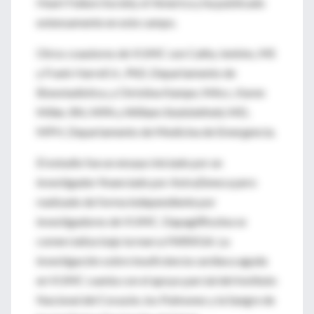
Heart Failure Society of America y ha publicado
extensamente en este campo.
Otros coautores de VUMC son Cathy Jenkins, MS
y Frank Harrell Jr., PhD, Departamento de
Bioestadística, y Christina Kampe, MAcc, Karen
Miller, RN, MPA y William Stubblefield, MD,
MPH, Departamento de Medicina de Emergencia.
El estudio fue un ensayo iniciado por un
investigador financiado por AstraZeneca pero
realizado de forma independiente por
investigadores de VUMC. Dapagliflozina se
comercializa bajo la marca FARXIGA. La
investigación sobre insuficiencia cardíaca aguda
en VUMC cuenta con el apoyo parcial del Instituto
Nacional del Corazón, los Pulmones y la Sangre de