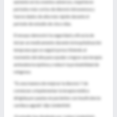
aumento en los eventos adversos, requirieron
períodos más cortos de diuresis intravenosa y
fueron dados de alta más rápido durante el
período de estudio de cinco días.
El ensayo demostró la seguridad y eficacia de
iniciar un medicamento durante la hospitalización
temprana que se seguirá prescribiendo al
momento del alta para ayudar a lograr una terapia
ambulatoria óptima y reducir la probabilidad de
reingreso.
"Es una manera de mejorar la diuresis Y de
comenzar a implementar la terapia médica
dirigida por pautas en pacientes con insuficiencia
cardíaca aguda", dijo Lindenfeld.
El estudio fue diseñado por JoAnn Lindenfeld ,