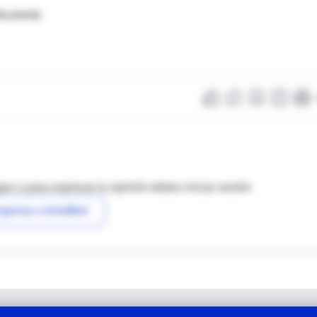
ta previa)
as o para expresar tu opinión debes iniciar sesión
ngresar a IntraMed