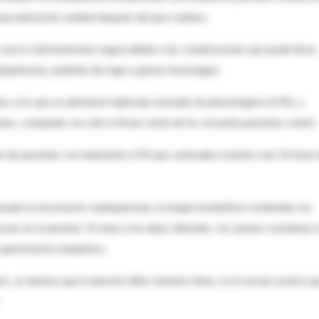
vascularización cerebral después del paro cardiaco.
o sea lo suficientemente segura debido a las complicaciones que puede llevar
diopulmonar, pudiendo dar lugar a graves hemorragias.
s a los que se administró tejido-tipo activador de plasminógeno (rt-PA), y
táneo, comparado con sólo el 44 por ciento de los cincuenta pacientes control.
 de pacientes con tratamiento rt-PA que continuaba viviendo a las 24 horas 
asado la resucitación cardiopulmonar, la terapia trombolítica combinada con
ias en el paciente. En base a los datos obtenidos, los autores consideran l
 aproximación terapéutica.
ión, se destaca que la atención debe centrarse ahora, en el escaso avance q