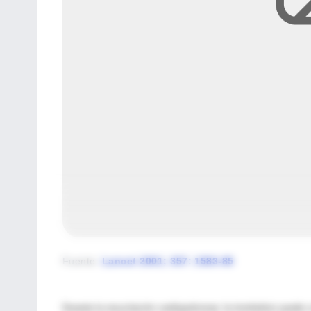
Fuente
:
Lancet 2001; 357: 1583-85
Durante la resucitación cardiopulmonar, la trombolisis puede 