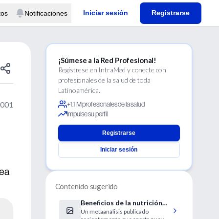
Iniciar sesión
Registrarse
tos
Notificaciones
¡Súmese a la Red Profesional!
Regístrese en IntraMed y conecte con
profesionales de la salud de toda
Latinoamérica.
2001
+1.1 M profesionales de la salud
Impulse su perfil
Registrarse
Iniciar sesión
nea
Contenido sugerido
Beneficios de la nutrición
Un metaanálisis publicado
parenteral total en