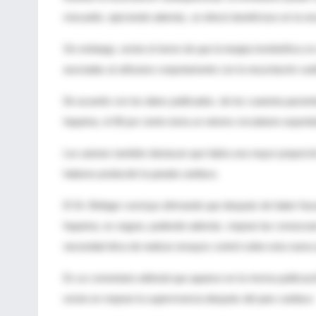
miocardio, ejerciendo además, un efecto beneficioso en la re
Sin embargo, existe el temor de que la terapia trombolítica n
asociadas al utilizarse conjuntamente con la resucitación car
De acuerdo con los datos publicados, de los cuarenta paciente
heparina, el 68 por ciento tenía un retorno circulatorio espon
Los autores también destacan que había una mayor proporción
haberse producido la parada cardiaca.
El Dr. Böttiger concluye afirmando que después de haber frac
heparina, es segura, pudiendo además, mejorar las consecuenc
necesidad ética de realizar ensayos control sobre esta nueva
En un comentario editorial que aparece en la misma publicac
existe en mejorar la supervivencia después del paro cardiaco.