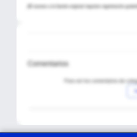
(El acceso a la fuente original requiere registración gratui
Comentarios
Para ver los comentarios de coleg
I