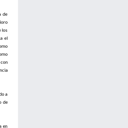
a de
ioro
 los
a el
como
como
 con
ncia
do a
o de
a en