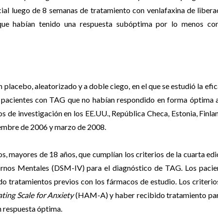
ial luego de 8 semanas de tratamiento con venlafaxina de libera
 que habían tenido una respuesta subóptima por lo menos co
n placebo, aleatorizado y a doble ciego, en el que se estudió la efi
e pacientes con TAG que no habían respondido en forma óptima a
ros de investigación en los EE.UU., República Checa, Estonia, Finlan
ciembre de 2006 y marzo de 2008.
, mayores de 18 años, que cumplían los criterios de la cuarta edi
ornos Mentales (DSM-IV) para el diagnóstico de TAG. Los pacie
o tratamientos previos con los fármacos de estudio. Los criterio
ting Scale for Anxiety
(HAM-A) y haber recibido tratamiento par
n respuesta óptima.