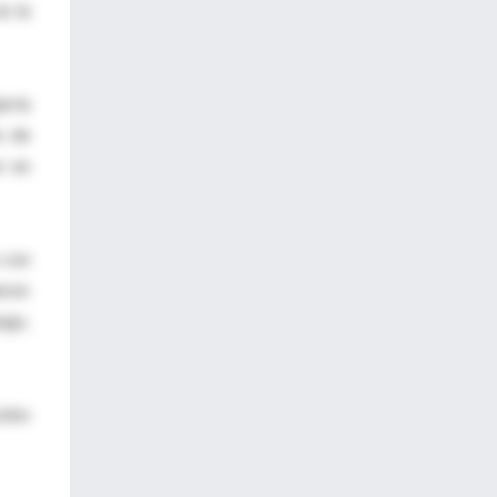
n la
oría
o de
r en
 con
eron
rgo,
cebo