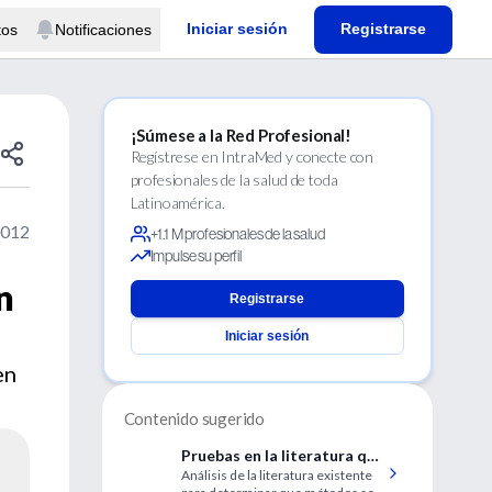
Iniciar sesión
Registrarse
tos
Notificaciones
¡Súmese a la Red Profesional!
Regístrese en IntraMed y conecte con
profesionales de la salud de toda
Latinoamérica.
2012
+1.1 M profesionales de la salud
Impulse su perfil
n
Registrarse
Iniciar sesión
en
Contenido sugerido
Pruebas en la literatura que
Análisis de la literatura existente
avalan la selección de