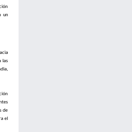
ción
n un
cacia
 las
dia,
ción
ntes
s de
a el