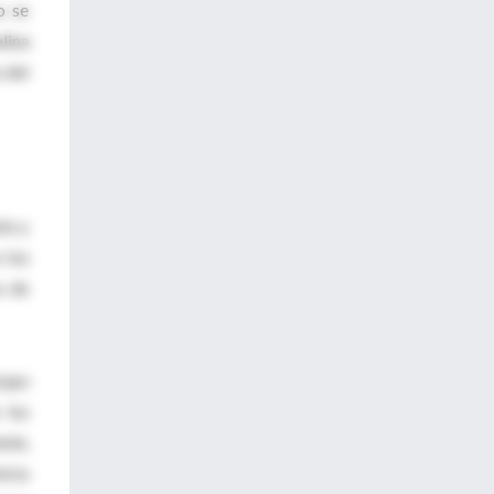
o se
lina
 del
to y
 los
s de
rupo
 los
nte,
icio