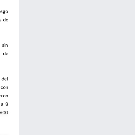
esgo
s de
 sin
o de
 del
 con
eron
 a 8
 600