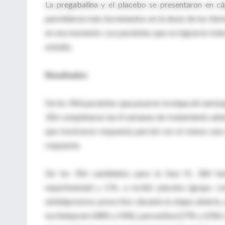
La pregabalina y el placebo se presentaron en cáp
permitieron más incrementos en la dosis de los fár
en ese momento. Los pacientes que no lograron toler
estudio.
Resultados
De los 964 pacientes que pasaron la etapa de tamizaj
356 completaron las 8 semanas de tratamiento abier
que mostraron respuesta parcial con al menos una m
respuesta.
De los 356 candidatos para la fase III, 180 fu
experimental) y 176, a recibir placebo (grupo con
antidepresivos prescritos durante la etapa abierta,
escitalopram (48% y 54%), paroxetina (27% y 22%) o