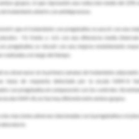
ambos grupos, lo que representó una reducción media del 22% e
de tratamiento abierto con antidepresivos.
stró que el tratamiento con pregabalina se asoció con una mej
acebo: -7.6 frente a -6.4, con una diferencia media (interval
 con pregabalina se vinculó con una mejoría notablemente mayo
 realizadas a lo largo del tiempo.
edad se observaron en la primera semana de tratamiento adyuvante
Las tasas de respuesta detectada por la escala HAM-A fu
tados con pregabalina en comparación con los controles. Sin emba
 la escala HAM-A), no fue muy diferente entre ambos grupos.
 las reacciones adversas relacionadas con la pregabalina o el pla
e laboratorio.