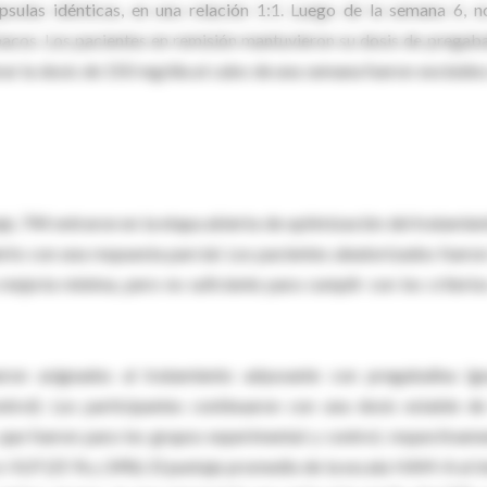
sulas idénticas, en una relación 1:1. Luego de la semana 6, n
macos. Los pacientes en remisión mantuvieron su dosis de pregaba
ar la dosis de 150 mg/día al cabo de una semana fueron excluidos
e, 744 entraron en la etapa abierta de optimización del tratamien
to con una respuesta parcial. Los pacientes aleatorizados fueron
ejoría mínima, pero no suficiente para cumplir con los criterio
eron asignados al tratamiento adyuvante con pregabalina (g
trol). Los participantes continuaron con una dosis estable de
 que fueron para los grupos experimental y control, respectivame
 VLP (25 % y 24%). El puntaje promedio de la escala HAM-A al in