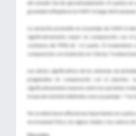
del estudio fue de aproximadamente 21 puntos en 
gravedad reflejada en la HAM-A luego de 8 semanas 
La variación promedio en el puntaje de HAM-A demo
significativamente mayor en comparación con el pl
confianza del 95%) de -1.2 punto. El tratamiento
comparación con el placebo en 3 de las 7 evaluaciones
Los alivios significativos de los síntomas de ansi
pregabalina en comparación con el placebo. 
significativamente mayores entre los pacientes tra
la tasa de remisión (definida como un puntaje < 7 en
No se detectaron diferencias importantes en cuanto a
en el examen físico, los signos vitales o los valores d
Discusión