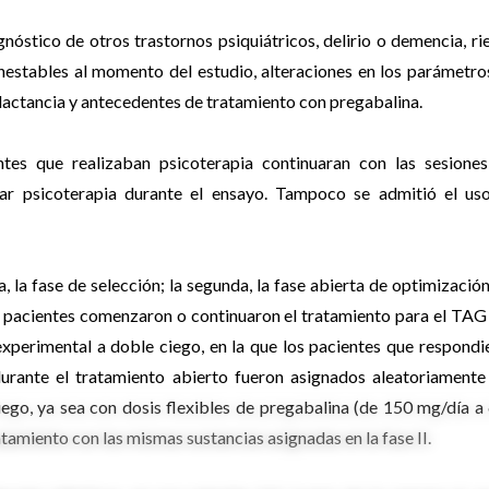
agnóstico de otros trastornos psiquiátricos, delirio o demencia, ri
inestables al momento del estudio, alteraciones en los parámetro
lactancia y antecedentes de tratamiento con pregabalina.
ntes que realizaban psicoterapia continuaran con las sesiones
ciar psicoterapia durante el ensayo. Tampoco se admitió el us
a, la fase de selección; la segunda, la fase abierta de optimización
os pacientes comenzaron o continuaron el tratamiento para el TAG
 experimental a doble ciego, en la que los pacientes que respondi
durante el tratamiento abierto fueron asignados aleatoriamente
go, ya sea con dosis flexibles de pregabalina (de 150 mg/día a
atamiento con las mismas sustancias asignadas en la fase II.