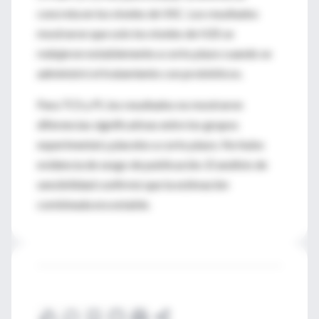
concreta en los niveles de VSC. Los resultados
mostraron que solo los niveles de H2S se
redujeron notablemente a corto plazo cuando se
administró el tratamiento con probióticos.
Para TCS y PI, los resultados no mostraron
diferencias significativas entre los grupos
experimental y placebo a corto plazo. No hubo
evidencia de sesgo de publicación. El análisis de
sensibilidad confirmó que la estimación
combinada era estable.