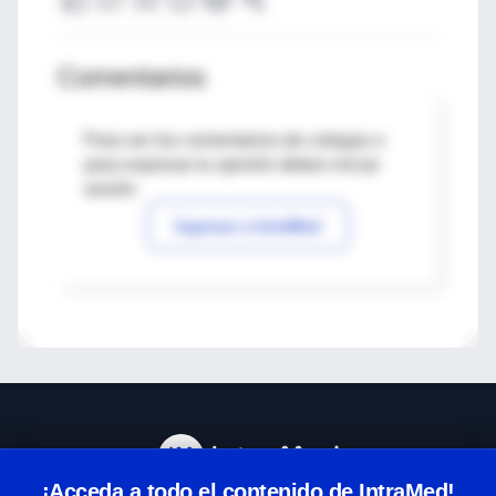
Comentarios
Para ver los comentarios de colegas o
para expresar tu opinión debes iniciar
sesión
Ingresar a IntraMed
¡Acceda a todo el contenido de IntraMed!