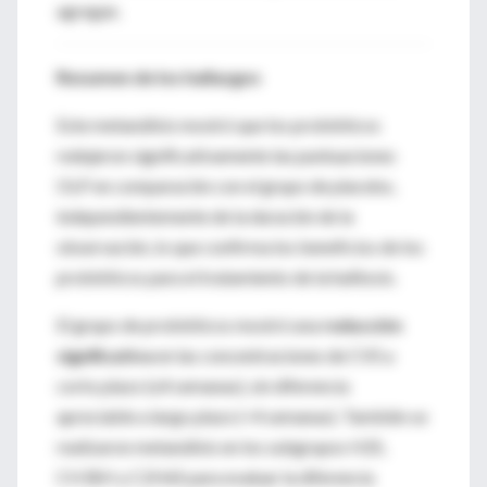
agregan.
Resumen de los hallazgos
Este metanálisis mostró que los probióticos
redujeron significativamente las puntuaciones
OLP en comparación con el grupo de placebo,
independientemente de la duración de la
observación, lo que confirma los beneficios de los
probióticos para el tratamiento de la halitosis.
El grupo de probióticos mostró una
reducción
significativa
en las concentraciones de CVS a
corto plazo (≤4 semanas), sin diferencia
apreciable a largo plazo (>4 semanas). También se
realizaron metanálisis en los subgrupos H2S,
CH3SH y C2H6S para evaluar la diferencia