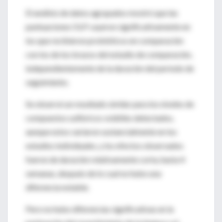
El análisis de datos agrupados mostró que las
puntuaciones OLP cayeron significativamente en
los que recibieron probióticos en comparación
con los de los brazos del estudio de comparación,
independientemente de la duración del período de
seguimiento.
Se observó un resultado similar para los niveles de
compuestos sulfúricos volátiles detectados,
aunque estos variaron sustancialmente en los
estudios individuales, y los efectos observados
fueron de duración relativamente corta, hasta 4
semanas, después de lo cual no hubo una
diferencia notable.
Pero no hubo diferencias significativas en la