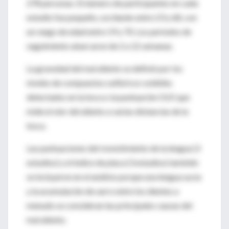
278 personas. El número de participantes en cada
estudio fue pequeño, oscilando entre 23 y 68, con
un rango de edad entre 19 y 70. Los períodos de
seguimiento abarcaron de 2 a 12 semanas.
La gravedad del mal aliento se definió por los
niveles de compuestos sulfúricos volátiles
detectados en la boca o la puntuación OLP, que
mide el olor del aliento a varias distancias de la
boca.
Las puntuaciones del revestimiento de la lengua (3
estudios) y el índice de placa (3 estudios) también
se incluyeron en el análisis porque una lengua sucia
y la acumulación de sarro entre los dientes a
menudo se consideran las principales causas del
mal aliento.