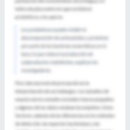
puntuación del revestimiento de la lengua o el
índice de placa entre los que recibieron
probióticos y los que no.
Los probióticos pueden inhibir la
descomposición de aminoácidos y proteínas
por parte de las bacterias anaeróbicas en la
boca, lo que reduce la producción de
subproductos malolientes, explican los
investigadores.
Pero dan una nota de precaución en la
interpretación de sus hallazgos. Los tamaños de
muestra de los estudios incluidos fueron pequeños
y algunos de los datos estaban incompletos. Estos
factores, además de las diferencias en los métodos
de detección, las especies bacterianas y las