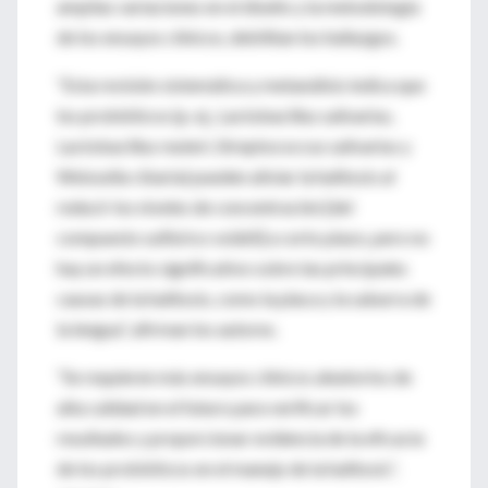
amplias variaciones en el diseño y la metodología
de los ensayos clínicos, debilitan los hallazgos.
“Esta revisión sistemática y metanálisis indica que
los probióticos (p. ej., Lactobacillus salivarius,
Lactobacillus reuteri, Streptococcus salivarius y
Weissella cibaria) pueden aliviar la halitosis al
reducir los niveles de concentración [del
compuesto sulfúrico volátil] a corto plazo, pero no
hay un efecto significativo sobre las principales
causas de la halitosis, como la placa y la saburra de
la lengua”, afirman los autores.
“Se requieren más ensayos clínicos aleatorios de
alta calidad en el futuro para verificar los
resultados y proporcionar evidencia de la eficacia
de los probióticos en el manejo de la halitosis”,