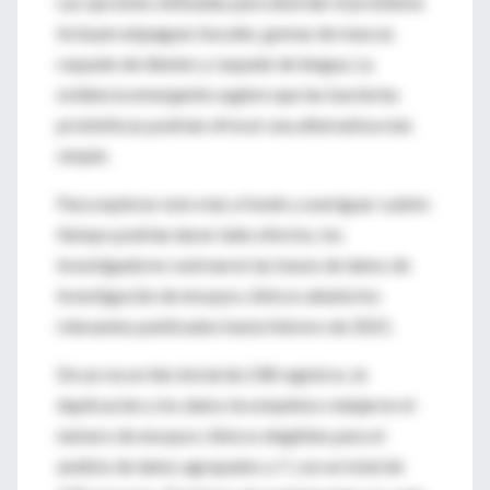
Las opciones utilizadas para abordar el problema
incluyen enjuagues bucales, gomas de mascar,
raspado de dientes y raspado de lengua. La
evidencia emergente sugiere que las bacterias
probióticas podrían ofrecer una alternativa más
simple.
Para explorar esto más a fondo y averiguar cuánto
tiempo podrían durar tales efectos, los
investigadores rastrearon las bases de datos de
investigación de ensayos clínicos aleatorios
relevantes publicados hasta febrero de 2021.
De un recorrido inicial de 238 registros, la
duplicación y los datos incompletos redujeron el
número de ensayos clínicos elegibles para el
análisis de datos agrupados a 7, con un total de