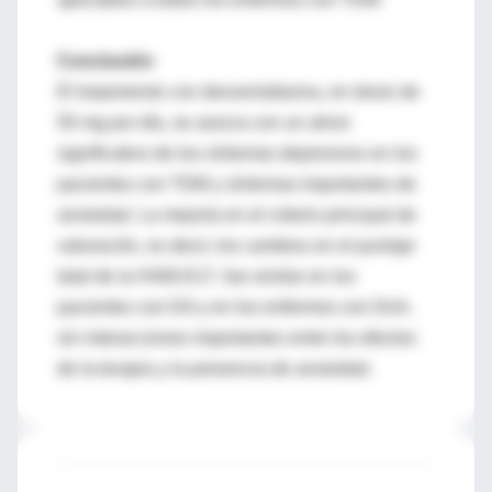
Conclusión
El tratamiento con desvenlafaxina, en dosis de
50 mg por día, se asocia con un alivio
significativo de los síntomas depresivos en los
pacientes con TDM y síntomas importantes de
ansiedad. La mejoría en el criterio principal de
valoración, es decir, los cambios en el puntaje
total de la HAM-D17, fue similar en los
pacientes con DA y en los enfermos con DnA,
sin interacciones importantes entre los efectos
de la terapia y la presencia de ansiedad.