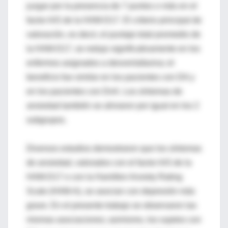
juzgar por la presencia de 7 puntos o más en el
factor A/S de la HAM-D17. El criterio principal de
valoración, es decir, el puntaje total promedio de
la HAM-D17, se redujo significativamente en los
enfermos asignados a desvenlafaxina; el
beneficio fue similar en los pacientes con DA y
en los pacientes con DnA. Los síntomas de
ansiedad también se aliviaron por igual en los 2
subgrupos.
Diversos estudios demostraron que los síntomas
de ansiedad, valorados con el factor A/S de la
HAM-D17 o con la Hamilton Anxiety Rating
Scale (HAM-A), se asocian con depresión más
grave. En el presente trabajo se observaron las
mismas asociaciones; asimismo, los sujetos con