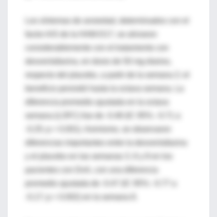
Los síntomas de ansiedad, determinados con el
factor A/S de la HAM-D17, se aliviaron
considerablemente con el tratamiento con
desvenlafaxina, en dosis de 50 mg diarios,
respecto del placebo, a partir de la semana 2; el
beneficio persistió hasta la octava semana. La
diferencia promedio ajustada en la octava
semana (LOFC) fue de -0.48 (IC 95%: -0.71 a
-0.25; p < 0.001). Asimismo, se observaron
diferencias importantes entre la desvenlafaxina
y el placebo en las semanas 3, 6 y 8 en los
pacientes con DnA, con una diferencia
promedio ajustada de -0.47 (IC 95%: -0.77 a
-0.17; p = 0.002) en la semana 8.