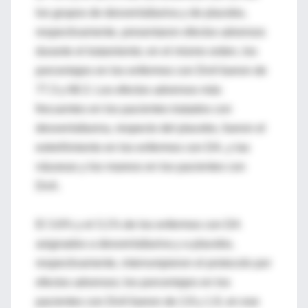
los grupos de desvenlafaxina y de placebo,
respectivamente, presentaron efectos adversos
durante el tratamiento; en el mismo orden, los
porcentajes en los enfermos con DnA fueron de
77.3 y 68.3. Los efectos adversos más
frecuentes en los pacientes tratados con
desvenlafaxina, respecto del placebo, fueron el
estreñimiento en los enfermos con DA, y las
náuseas y los mareos en los pacientes con
DnA.
El 3.6% y el 3.1% de los enfermos con DA
asignados a desvenlafaxina y a placebo,
respectivamente, interrumpieron el protocolo por
efectos adversos; los porcentajes en los
pacientes con DnA fueron de 2.8 y 1.9, en ese