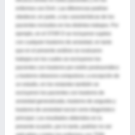
enfermos con DnA. Las diferencias podrían
obedecer, en parte, a las características de los
pacientes incluidos en los distintos trabajos. Por
ejemplo, en el STAR D se incluyeron sujetos
con cualquier trastorno de ansiedad, en tanto
que en el presente análisis se evaluaron
trabajos en los cuales se excluyeron los
pacientes con trastorno por estrés postraumático
y trastorno obsesivo-compulsivo; a excepción de
un estudio, en los restantes también se
excluyeron los pacientes con trastorno de
ansiedad generalizada, trastorno de angustia y
trastorno de ansiedad social como diagnóstico
principal. Los resultados obtenidos en la
presente ocasión, por lo tanto, podrían no ser
aplicables a todos los enfermos con TDM.