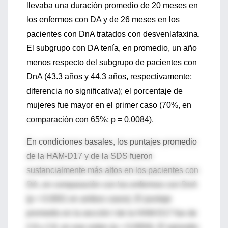
llevaba una duración promedio de 20 meses en
los enfermos con DA y de 26 meses en los
pacientes con DnA tratados con desvenlafaxina.
El subgrupo con DA tenía, en promedio, un año
menos respecto del subgrupo de pacientes con
DnA (43.3 años y 44.3 años, respectivamente;
diferencia no significativa); el porcentaje de
mujeres fue mayor en el primer caso (70%, en
comparación con 65%; p = 0.0084).
En condiciones basales, los puntajes promedio
de la HAM-D17 y de la SDS fueron
sustancialmente más altos en los pacientes con
DA, en comparación con los enfermos con DnA
(p < 0.0001 en ambos casos). El puntaje
promedio en la sección I de la HAM-D17 fue de
2.9 y 2.8, en ese orden (p = 0.0004). El episodio