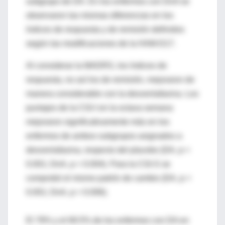
subgrupo de DA. En los enfermos con DnA se
observaron las mismas diferencias en los
índices de respuesta y de remisión definidos
según las modificaciones de la HAM-D17.
Al considerar la MADRS, los índices de
respuesta, no así los de remisión, mejoraron de
manera considerable con la desvenlafaxina. Los
puntajes de la CGI-I en la octava semana
mejoraron significativamente más en los
enfermos de ambos subgrupos asignados a
desvenlafaxina, respecto del placebo (DA, p <
0.001; DnA, p = 0.004). Para la CGI-S se
comprobó el mismo patrón de cambio (DA, p <
0.001; DnA, p = 0.006).
El 78% y el 69.5% de los enfermos con DA en