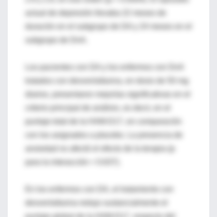
actual de depresión llevaba 22 meses de
duración en el subgrupo de DA y 24 meses en el
subgrupo de DnA.
Los pacientes con DA y los enfermos con DnA
tratados con desvenlafaxina, en dosis de 50 mg
diarios, presentaron mejorías significativas en el
criterio principal de análisis, es decir, en el
puntaje total de la HAM-D17, en comparación
con los asignados a placebo. La presencia de
ansiedad no afectó el efecto de la terapia (p
para la interacción = 0.637).
En los enfermos con DA, el tratamiento con
desvenlafaxina redujo sustancialmente el
puntaje global de la HAM-D17, respecto del