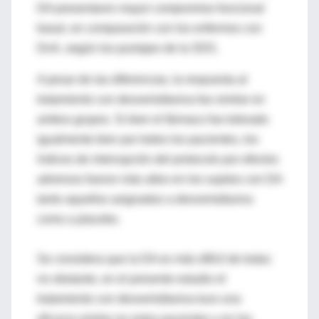
DA presentaron mayor compromiso funcional
basal, en comparación con los enfermos con
DnA, según los puntajes de la SDS.
A pesar de las diferencias, la respuesta al
tratamiento con desvenlafaxina fue similar en
ambos grupos. Si bien el fármaco fue tolerado
igualmente bien por todos los pacientes, los
índices de interrupción del protocolo por efectos
adversos fueron más altos en los sujetos con DA
tanto aquellos asignados a desvenlafaxina
como a placebo.
Se considera que la DA es más difícil de tratar;
no obstante, en el presente estudio el
tratamiento con desvenlafaxina tuvo una
eficacia similar en estos pacientes y en los