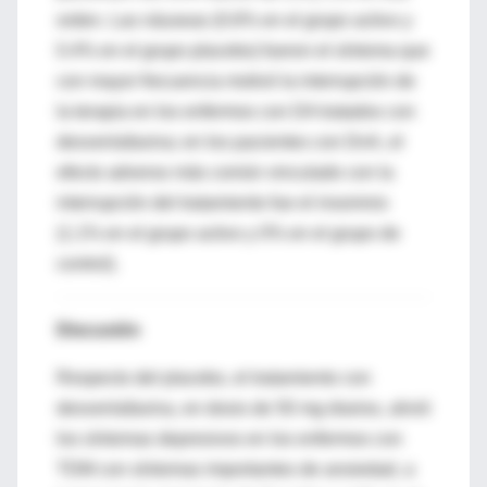
orden. Las náuseas (0.6% en el grupo activo y
0.4% en el grupo placebo) fueron el síntoma que
con mayor frecuencia motivó la interrupción de
la terapia en los enfermos con DA tratados con
desvenlafaxina; en los pacientes con DnA, el
efecto adverso más común vinculado con la
interrupción del tratamiento fue el insomnio
(1.1% en el grupo activo y 0% en el grupo de
control).
Discusión
Respecto del placebo, el tratamiento con
desvenlafaxina, en dosis de 50 mg diarios, alivió
los síntomas depresivos en los enfermos con
TDM con síntomas importantes de ansiedad, a