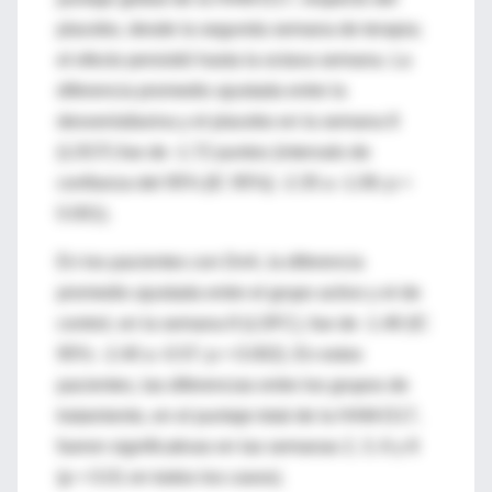
placebo, desde la segunda semana de terapia;
el efecto persistió hasta la octava semana. La
diferencia promedio ajustada entre la
desvenlafaxina y el placebo en la semana 8
(LOCF) fue de -1.72 puntos (intervalo de
confianza del 95% [IC 95%]: -2.35 a -1.09; p <
0.001).
En los pacientes con DnA, la diferencia
promedio ajustada entre el grupo activo y el de
control, en la semana 8 (LOFC), fue de -1.48 (IC
95%: -2.40 a -0.57; p = 0.002). En estos
pacientes, las diferencias entre los grupos de
tratamiento, en el puntaje total de la HAM-D17,
fueron significativas en las semanas 2, 3, 6 y 8
(p < 0.01 en todos los casos).