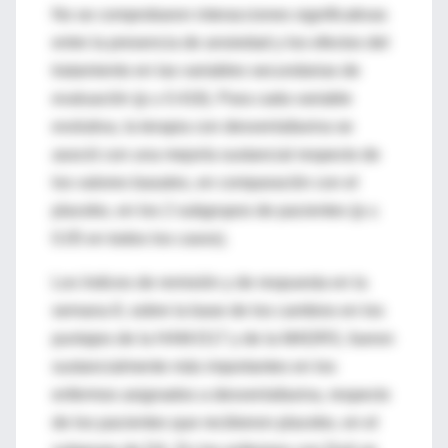
No se comprobaron interacciones significativas
entre la presencia de ansiedad y los efectos del
tratamiento en las variables secundarias de
evaluación (p ≥ 0.416). Para cada variable
evolutiva, la terapia con desvenlafaxina se
asoció con una mejoría sustancial respecto de
los valores basales, en comparación con el
placebo, en los 2 subgrupos de pacientes (p ≤
0.05 en todos los casos).
Los índices de remisión y de respuesta en la
semana 8, sobre la base de los cambios en los
puntajes de la HAM-D17 y de la MADRS, fueron
sustancialmente más importantes en los
enfermos asignados a desvenlafaxina, respecto
de los pacientes que recibieron placebo, en el