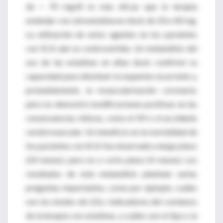
de < 70 mg/dl es más eficaz que la terapia
estándar con simvastatina en dosis de 20 a 40 mg.
La utilización de estos agentes en los pacientes
con SCA aún es controvertida. Un metanálisis del
uso de las estatinas en altas dosis confirmó su
capacidad para disminuir la isquemia recurrente y,
probablemente, la revascularización coronaria;
pero no demostró modificaciones positivas en las
consecuencias clínicas, como el IM o el accidente
cerebrovascular. Un beneficio en la mortalidad de
los pacientes con SCA fue observado a largo plazo
(24 meses), pero no a corto plazo (4 meses). Los
resultados de este metanálisis plantean varias
preguntas importantes, como por ejemplo, cuáles
son los niveles de LDLc indicadores del comienzo
de la terapia con estatinas, y cuáles son el tipo y la