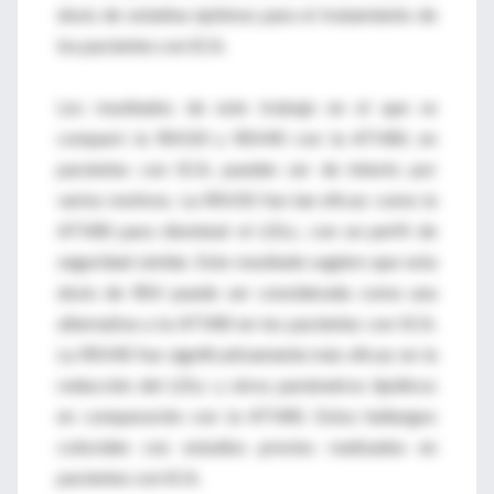
dosis de estatina óptimos para el tratamiento de
los pacientes con SCA.
Los resultados de este trabajo en el que se
comparó la RSV20 y RSV40 con la ATV80, en
pacientes con SCA, pueden ser de interés por
varios motivos. La RSV20 fue tan eficaz como la
ATV80 para disminuir el LDLc, con un perfil de
seguridad similar. Este resultado sugiere que esta
dosis de RSV puede ser considerada como una
alternativa a la ATV80 en los pacientes con SCA.
La RSV40 fue significativamente más eficaz en la
reducción del LDLc y otros parámetros lipídicos
en comparación con la ATV80. Estos hallazgos
coinciden con estudios previos realizados en
pacientes con SCA.