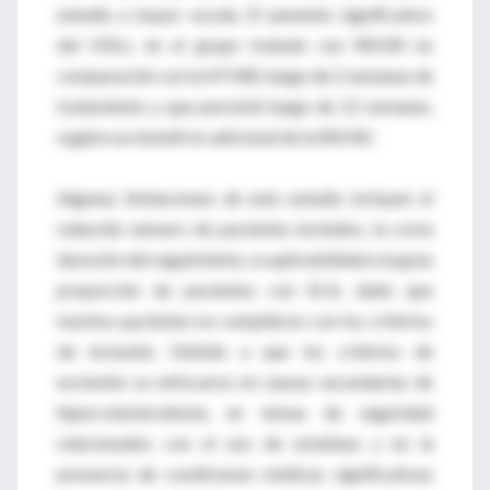
estudio a mayor escala. El aumento significativo
del HDLc en el grupo tratado con RSV40 en
comparación con la ATV80, luego de 2 semanas de
tratamiento y que persistió luego de 12 semanas,
sugiere un beneficio adicional de la RSV40.
Algunas limitaciones de este estudio incluyen el
reducido número de pacientes incluidos, la corta
duración del seguimiento, su aplicabilidad a la gran
proporción de pacientes con SCA, dado que
muchos pacientes no cumplieron con los criterios
de inclusión. Debido a que los criterios de
exclusión se enfocaron en causas secundarias de
hipercolesterolemia, en temas de seguridad
relacionados con el uso de estatinas y en la
presencia de condiciones médicas significativas