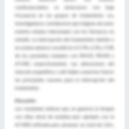
cardiovasculares se observaron con baja
frecuencia en los grupos de tratamiento. Los
investigadores consideraron que ninguno de estos
eventos estaba relacionado con los fármacos en
estudio. La interrupción del tratamiento debido a
un evento adverso sucedió en el 3.7%, 6.1% y 9.3%
de los pacientes tratados con RSV20, RSV40 y
ATV80, respectivamente. Las alteraciones del
músculo esquelético y del tejido conectivo fueron
las principales razones para la interrupción del
tratamiento.
Discusión
Los resultados indican que, en general, la terapia
con altas dosis de estatina (por ejemplo, con la
ATV80) utilizada para alcanzar un nivel de LDLc