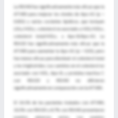
La RSV40 fue significativamente más eficaz que la
ATV80 para mejorar los niveles de Apo-A1 (p <
0.001) y varios cocientes lipídicos, que incluyen
LDLc/HDLc, colesterol no asociado a HDL/HDLc,
colesterol total/HDLc, y Apo-B/Apo-A1. La
RSV20 fue significativamente más eficaz que la
ATV80 para aumentar la Apo-A1 (p < 0.01), pero
fue menos eficaz para disminuir el colesterol total
y los triglicéridos. Los cambios en el colesterol no
asociado con HDL, Apo-B, y proteína reactiva C
con RSV20 y RSV40 no difirieron
significativamente en comparación con la ATV80.
El 14.1% de los pacientes tratados con ATV80,
10.5% con RSV20 y 8.7% con RSV40 presentaron
eventos adversos serios. Los eventos