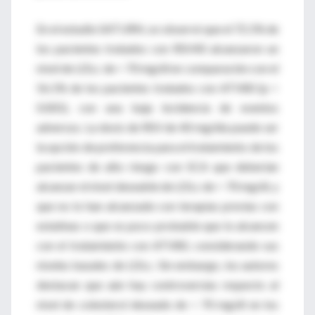
En el estudio SATURN, se observó que el 72.1% de
los pacientes tratados con RSV40 alcanzaron un
nivel de LDLc de < 70 mg/dl en comparación con el
56.1% de los pacientes tratados con ATV80 (p <
0.001), con una baja incidencia de eventos
adversos. La dosis de RSV de 40 mg/día puede ser
la opción de preferencia para el tratamiento de los
pacientes de alto riesgo con SCA que deberían
alcanzar el nivel deseable de LDLc de < 70 mg/dl, y
que no lo han alcanzado con terapias previas con
estatinas o que es poco probable que lo alcancen
con el tratamiento con ATV80, considerando sus
niveles basales de LDLc. Sin embargo, los autores
destacan que aún hay controversias respecto al
nivel de colesterol deseado de < 70 mg/dl en los