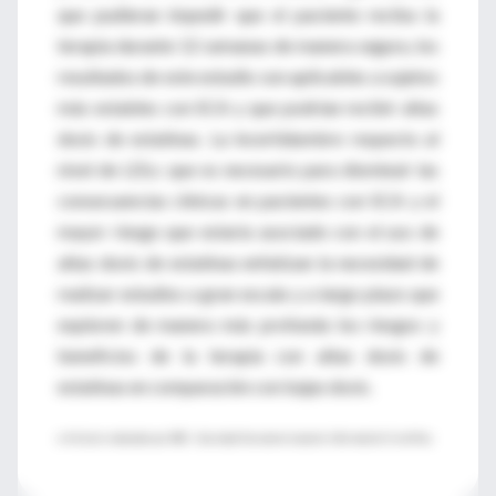
que pudieran impedir que el paciente reciba la
terapia durante 12 semanas de manera segura, los
resultados de este estudio son aplicables a sujetos
más estables con SCA y que podrían recibir altas
dosis de estatinas. La incertidumbre respecto al
nivel de LDLc que es necesario para disminuir las
consecuencias clínicas en pacientes con SCA y el
mayor riesgo que estaría asociado con el uso de
altas dosis de estatinas enfatizan la necesidad de
realizar estudios a gran escala y a largo plazo que
exploren de manera más profunda los riesgos y
beneficios de la terapia con altas dosis de
estatinas en comparación con bajas dosis.
♦ Artículo redactado por
SIIC
–Sociedad Iberoamericana de Información Científica