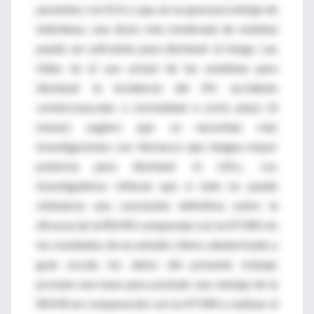
pacientes con SCA y que, en un gran porcentaje de
individuos, una dosis más moderada de estatina
puede ser suficiente para disminuir el riesgo. Las
fallas en el uso actual de las estatinas para
disminuir la incidencia del IM, accidente
cerebrovascular, o mortalidad a corto plazo (4
meses) sugiere que se necesitan más
investigaciones con fármacos que tengan mayor
potencia para disminuir el LDLc. Los
investigadores refieren que si bien no puede
obtenerse una conclusión definitiva sobre la
eficacia de la RSV40 comparada con la ATV80 sin
los resultados de un estudio clínico aleatorizado a
gran escala, los datos del presente trabajo
proveen una base para postular una ventaja de la
RSV40 en comparación con la ATV80 y realizar el