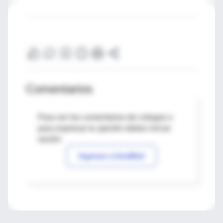
Comentarios
Para ver los comentarios de colegas o
para expresar tu opinión debes iniciar
sesión
Ingresar a IntraMed