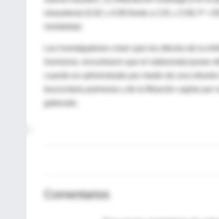
intraarterial (0.92 ± 0.08 frente a 2.91 ± 0.06; P <
mortalidad.
Los investigadores creen que los efectos de la inh
Asimismo, encontraron que el nafamostat posee efec
cuando es administrado por medio de una infusión i
leucocitaria pulmonar y de la filtración capilar po
gabexato.
Comentarios