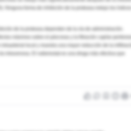
.05). Ninguna forma de inhibición de la proteasa redujo los índice
ibición de la proteasa dependen de la vía de administración.
tos máximos sobre el páncreas y la filtración capilar peritone
ntraarterial local y muestra una mayor reducción de la infiltrac
r vía intravenosa. El nafamostat es una droga más efectiva que