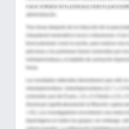
nuevo inhibidor de la proteasa) sobre la pancreatit
administración.
Tres horas después de la inducción de la pancreati
intraarterial mesentérico local o intravenoso. A las
broncoalveolar como la ascitis, para realizar una e
páncreas y los pulmones fueron removidos por incis
mieloperoxidasa y el péptido de activación tripsio
horas.
Los resultados obtenidos demostraron que sólo la 
mieoloperoxidasa (mieoloperoxidasa (11.7 ± 2.3 fre
(colorante azul de Evans, 1.6 ± 0.3 frente a 2.6 ± 0.
disminuyó significativamente la filtración capilar pe
<.01). Los investigadores encontraron una reducción
tripsinógena en todos los grupos; sin embargo, sólo 
valores basales. La inflamación histológica en el 