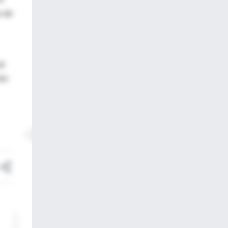
s de
al
ión