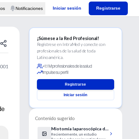
Iniciar sesión
Registrarse
tos
Notificaciones
¡Súmese a la Red Profesional!
Regístrese en IntraMed y conecte con
profesionales de la salud de toda
Latinoamérica.
2001
+1.1 M profesionales de la salud
Impulse su perfil
Registrarse
Iniciar sesión
de
Contenido sugerido
Miotomía laparoscópica de
Recientemente, un estudio
Seller y fundoplicación de