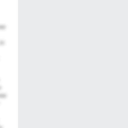
tat
 El
r
stat
ón