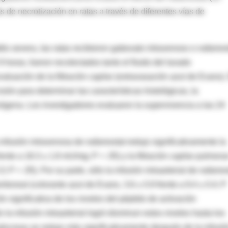
is de necrotización en ratas a través de diferentes vías de
tis severa, las ratas recibieron gabexato intravenoso o nafamos
 9 horas, fueron recolectados tanto el fluido del lavado
valuación de la filtración capilar (extravasación azul de Evans).
ión para determinar las características histológicas, la
nógena. Los investigadores evaluaron la supervivencia a las 24
infusión intravenosa de nafamostat redujo significativamente la
nte a 18.3 ± 1.8 mU/mg; P < .05) y la filtración capilar pulmona
3; P < .05). Por su parte, sólo la infusión intraarterial de nafamo
ritoneal (colorante azul de Evans, 3.6 ± 0.9 frente a 9.4 ± 0.4; P
 significativa de los niveles del péptido de activación
la infusión intraarterial logró disminuir estos niveles hasta los
páncreas se redujo más significativamente después de la infusi