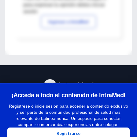
para expresar tu opinión debes iniciar
sesión
Ingresar a IntraMed
¡Acceda a todo el contenido de IntraMed!
Centro de Ayuda
Regístrese o inicie sesión para acceder a contenido exclusivo
y ser parte de la comunidad profesional de salud más
relevante de Latinoamérica. Un espacio para conectar,
Términos y condiciones
compartir e intercambiar experiencias entre colegas.
| Políticas de privacidad
Registrarse
| Todos los derechos reservados | Copyright 1997-2026