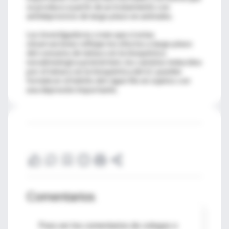
se produce a partir de un tratamiento con
antidepresivos de largo plazo en animales.
Los investigadores creen que si estas
observaciones reflejan los efectos a largo plazo
del consumo de tabaco en la bioquímica
noradrenérgica premórtem, los cambios inducidos
por el tabaco en la bioquímica del LC pueden
fortalecer el hábito del cigarrillo en sujetos con
una depresión importante.
Comentarios
Para ver los comentarios de colegas o