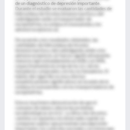
de un diagnóstico de depresión importante.
Durante el estudio se evaluaron las cantidades de
hidroxidasa de tirosina inmunorreactiva y del
radioligando unido al transportador de
norepinefrina, la oxidasa A monoamida y los
adrenorreceptores a2.
De acuerdo a los resultados obtenidos, las
cantidades de hidroxidasa de tirosina
inmunorreactiva y del radioligando unido a los
adrenorreceptores a2 fueron significativamente
menores (aproximadamente un 60% y un 40%,
respectivamente) en el eje de los LCs de los
fumadores comprados con los no fumadores. El
hábito del cigarrillo no tuvo efectos
estadísticamente significativos en la unión de la
oxidasa A monoamida o en los transportadores de
norepinefrina.
Esta es la primera demostración de que el
consumo de tabaco afecta las proteínas
noradrenérgicas en el LC. La dirección de estos
cambios es opuesta a la observada cuando se
comparan sujetos que presentan una depresión
importante con controles normales y la misma que