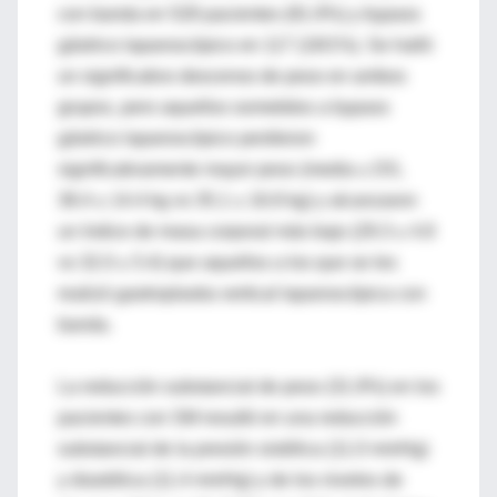
con banda en 528 pacientes (81.9%) y bypass
gástrico laparoscópico en 117 (18/1%). Se halló
un significativo descenso de peso en ambos
grupos, pero aquellos sometidos a bypass
gástrico laparoscópico perdieron
significativamente mayor peso (media ± DS,
38.4 ± 14.4 kg vs 35.1 ± 16.8 kg) y alcanzaron
un índice de masa corporal más bajo (29.3 ± 4.8
vs 32.0 ± 5.4) que aquellos a los que se les
realizó gastroplastia vertical laparoscópica con
banda.
La reducción substancial de peso (31.9%) en los
pacientes con SM resultó en una reducción
substancial de la presión sistólica (11.0 mmHg)
y diastólica (11.4 mmHg) y de los niveles de