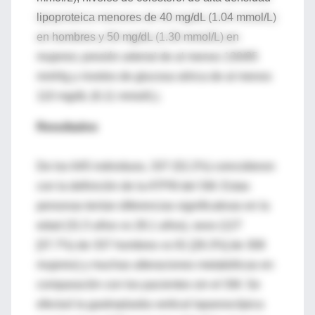
lipoproteica menores de 40 mg/dL (1.04 mmol/L)
en hombres y 50 mg/dL (1.30 mmol/L) en
mujeres; presión arterial de al menos 130/85
mmHg y niveles de glucosa sérica de al menos
110 mg/dL (6.11 mmol/L).
Resultados
De los 645 individuos, 337 (52.2%) coincidieron
con la definición de la ATPIII del SM. Estas
personas tenían diferencias significativas en la
edad (31.5 años vs 28.1 años), sexo (127
[37.7%) de 337 hombres vs 81 [26.3%] de 308
mujeres) y muchas alteraciones metabólicas en
comparación con los pacientes sin el SM. Se
efectuó la gastroplastia vertical laparoscópica