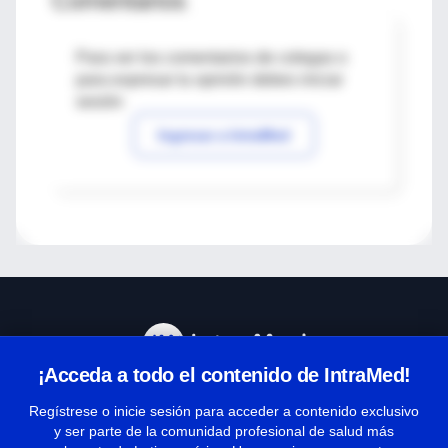
Comentarios
Para ver los comentarios de colegas o
para expresar tu opinión debes iniciar
sesión
Ingresar a IntraMed
¡Acceda a todo el contenido de IntraMed!
Centro de Ayuda
Regístrese o inicie sesión para acceder a contenido exclusivo
y ser parte de la comunidad profesional de salud más