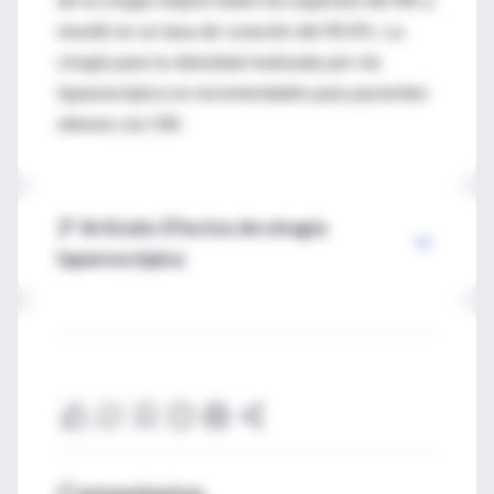
de la cirugía mejoró todos los aspectos del MS y
resultó en un tasa de curación del 95.6%. La
cirugía para la obesidad realizada por vía
laparoscópica es recomendable para pacientes
obesos con SM.
2º Artículo: Efectos de cirugía
laparoscópica