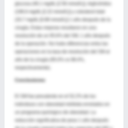
glucosa (46.1 mg/dL [2.56 mmol/L]), triglicéridos
(196.6 mg/dL [2.22 mmol/L]) y colesterol total
(33.7 mg/dL [0.88 mmol/L]) 1 año después de la
cirugía. Estas mejoras resultaron en una
resolución de un 95.6% del SM, 1 año después
de la operación. No hubo diferencias entra las
operaciones en la tasa de resolución del SM al
año de la cirugía (95.0% vs 98.4%,
respectivamente).
Conclusiones
El SM fue prevalente en el 52.2% de los
individuos con obesidad mórbida enrolados en
un programa quirúrgico de obesidad. La
reducción significativa de peso 1 año después