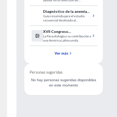
ayudar en la selección de
reversibilidad del
tratamientos específicos y en la
broncodilatador en EPOC
predicción de resultados clínicos.
Diagnóstico de la anemia
Guía resumida para el estudio
en adultos
secuencial destinado al
diagnóstico de las anemias en la
práctica clínica.
XVII Congreso
La Parasitología y su contribución a
Latinoamericano de
una América Latina unida.
Parasitología
Ver más
Personas sugeridas
No hay personas sugeridas disponibles
en este momento