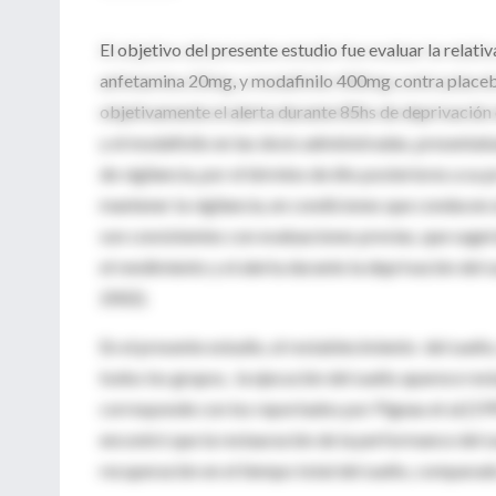
El objetivo del presente estudio fue evaluar la relat
anfetamina 20mg, y modafinilo 400mg contra placebo
objetivamente el alerta durante 85hs de deprivación 
y el modafinilo en las dosis administradas, presentab
de vigilancia, por el término de 6hs posteriores a su
mantener la vigilancia, en condiciones que conducen a
son consistentes con evaluaciones previas, que sugerí
el rendimiento y el alerta durante la deprivación del s
2002).
En el presente estudio, el restablecimiento del sueño, 
todos los grupos, la ejecución del sueño aparece resta
corresponde con los reportados por Pigeau et al.(19
encontró que la restauración de la performance del su
recuperación en el tiempo total del sueño, comparad