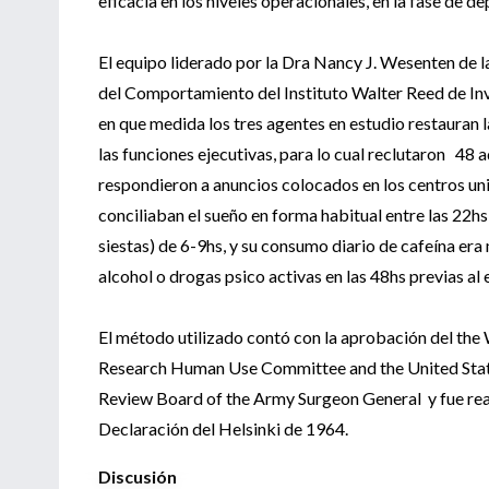
eficacia en los niveles operacionales, en la fase de d
El equipo liderado por la Dra Nancy J. Wesenten de l
del Comportamiento del Instituto Walter Reed de Inve
en que medida los tres agentes en estudio restauran l
las funciones ejecutivas, para lo cual reclutaron 48
respondieron a anuncios colocados en los centros uni
conciliaban el sueño en forma habitual entre las 22hs
siestas) de 6-9hs, y su consumo diario de cafeína e
alcohol o drogas psico activas en las 48hs previas al 
El método utilizado contó con la aprobación del the
Research Human Use Committee and the United St
Review Board of the Army Surgeon General y fue real
Declaración del Helsinki de 1964.
Discusión