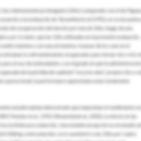
o, fue relativamente prolongado (12hs) comparado con el de Pigeau
e acuerdo a la evaluación de Rosenthal et al (1991), no se encuentra
ríodo de recuperación del dormir por más de 16hs, luego de una
re, por lo tanto, que las 12hs utilizadas en la presente evaluación,
sueño máxima o cercana al máximo. A pesar de los cual, en el
encontraban lo suficientemente recuperados para iniciar otro ciclo 
para el uso de estimulantes, y en el grado en que la administració
ecuperada de la pérdida de sueño(el “recycle rates”, proporción o r
ábito operacional), la performance aparentaba estar totalmente
resente estudio habían demostrado que mejoraban el rendimiento en
89; Penetar et al., 1993; Wesenstenet al., 2002), su efecto en las
o ha recibido poca atención. Una notable excepción es el estudio d
nil 200mg contra placebo, se lo suministró a las 22hs por cuatro