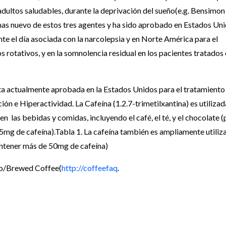
 adultos saludables, durante la deprivación del sueño(e.g. Bensimon
 mas nuevo de estos tres agentes y ha sido aprobado en Estados Un
te el día asociada con la narcolepsia y en Norte América para el
 rotativos, y en la somnolencia residual en los pacientes tratados
sta actualmente aprobada en la Estados Unidos para el tratamiento
ión e Hiperactividad. La Cafeína (1.2.7-trimetilxantina) es utilizad
en las bebidas y comidas, incluyendo el café, el té, y el chocolate (
5mg de cafeína).Tabla 1. La cafeína también es ampliamente utiliz
ontener más de 50mg de cafeína)
sso/Brewed Coffee(
http://coffeefaq
.