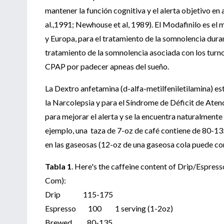
mantener la función cognitiva y el alerta objetivo en
al.,1991; Newhouse et al, 1989). El Modafinilo es el
y Europa, para el tratamiento de la somnolencia duran
tratamiento de la somnolencia asociada con los turnos
CPAP por padecer apneas del sueño.
La Dextro anfetamina (d-alfa-metilfeniletilamina) e
la Narcolepsia y para el Síndrome de Déficit de Atenc
para mejorar el alerta y se la encuentra naturalmente 
ejemplo, una taza de 7-oz de café contiene de 80-13
en las gaseosas (12-oz de una gaseosa cola puede c
Tabla 1
. Here's the caffeine content of Drip/Espre
Com):
Drip 115-175
Espresso 100 1 serving (1-2oz)
Brewed 80-135