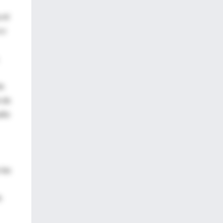
 et
 o
de
n de
adio
 las
e