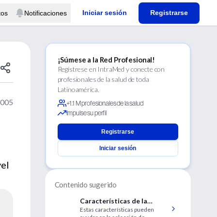
Iniciar sesión
Registrarse
tos
Notificaciones
¡Súmese a la Red Profesional!
Regístrese en IntraMed y conecte con
profesionales de la salud de toda
Latinoamérica.
2005
+1.1 M profesionales de la salud
Impulse su perfil
Registrarse
Iniciar sesión
vel
Contenido sugerido
Características de la
Estas características pueden
inflamación de la vía aérea y