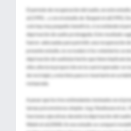
El período de recuperación del sueño, en este estudi
al.(1995) , y con el estudio de Buquet et al(1995). D
solo hay muy pequeño beneficio, si se extiende el pe
deprivación de sueño prolongada. Este resultado sugie
fueron adecuadas para permitir, una recuperación de 
presente estudio, no se evaluó si los voluntarios se 
deprivación de sueño(un hecho que tiene implicancias 
ellos afecta la proporción en la cual el operador se r
de reciclaje), y esta listo para re-insertarte en su h
restaurada.
A pesar que los tres estimulantes testeados en el p
tareas psicomotoras simples (e.g. Newhouse et al., 19
funciones ejecutivas durante la deprivación del sueñ
Walsh et al.(2004). En ese estudio se comparó modafi