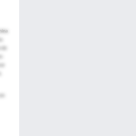
mina
ba
o de
os
rar
,
 en