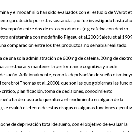
mina y el modafinilo han sido evaluados con el estudio de Warot et 
miento, producido por estas sustancias, no fue investigado hasta aho
l desempeño entre dos de estos productos (e.g cafeína con dextro
extro anfetamina con modafinilo Pigeau et al.2003,Saletu et al 1989
una comparación entre los tres productos, no se había realizado.
acia de una sola administración de 600mg de cafeína, 20mg de dextr
ara restaurar y mantener la performance cognitiva y medir
 de sueño. Adicionalmente, como la deprivación de sueño disminuye
l cerebro(Thomas et al.,2000), que son las que gobiernas las funci
crítico, planificación, toma de decisiones, conocimiento
de sueño ha demostrado que altera el rendimiento en alguna de la
se evaluó el efecto de estas drogas en algunas funciones ejecutiv
noche de deprivación total de sueño, con el objetivo de evaluar la