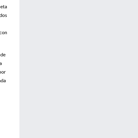
 eta
idos
 con
 de
a
por
ada