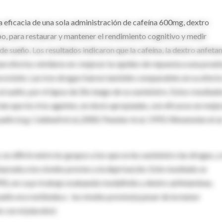
iva eficacia de una sola administración de cafeína 600mg, dextro
, para restaurar y mantener el rendimiento cognitivo y medir
de sueño. Los resultados indicaron que la cafeína, la dextro anfeta
an efectos similares en: mejorar la rapidez de repuesta a una prue
 provisión. Las tres drogas fueron también comparables en su efect
l sueño, por el lapso de 2hs luego de su suministro. Estos resultad
an que los tres agentes, en dosis apropiadas, son eficaces en mejo
ueño (e.g. Caldwell et al.,2000; Penetar et al, 1993; Wesensten et al
no difirió entre los grupos a los que se les suministro las drogas, y
urada a los niveles previos a la deprivación. Este resultado se
95), en cuyo trabajo evaluando modafinilo y dextro anfetaminas,
eño era restituida a los niveles previos(a pesar de la menor
o con el placebo)