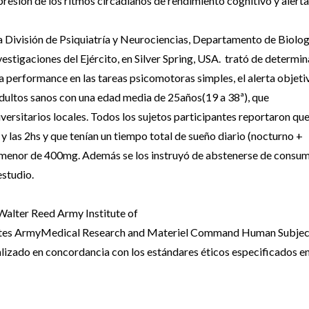
epresión de los ritmos circadianos de rendimiento cognitivo y alerta
a División de Psiquiatría y Neurociencias, Departamento de Biolog
stigaciones del Ejército, en Silver Spring, USA. trató de determin
a performance en las tareas psicomotoras simples, el alerta objeti
 adultos sanos con una edad media de 25años(19 a 38ª), que
versitarios locales. Todos los sujetos participantes reportaron qu
 y las 2hs y que tenían un tiempo total de sueño diario (nocturno +
ra menor de 400mg. Además se los instruyó de abstenerse de consum
estudio.
 Walter Reed Army Institute of
ates ArmyMedical Research and Materiel Command Human Subjec
izado en concordancia con los estándares éticos especificados en