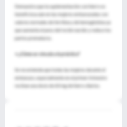
Demuestra que la suplementación con hierro es
beneficiosa aún en las mujeres embarazadas con
valores normales de ferritina y de hemoglobina ya
que aumenta el peso del recién nacido y reduce los
partos prematuros.
٭ ¿Cómo se vincula a la práctica?
Se recomienda que todas las mujeres durante el
embarazo, especialmente en el primer trimestre
reciban una dosis de 60 mg de hierro diarios.