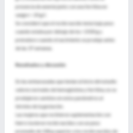
presencia de anemia junto con una ferritina en
sangre < 20 g/l.
Se consideró que el recién nacido tenía bajo peso
cuando estaba por debajo de los <2500 g y
prematuro cuando el nacimiento se produjo antes
de las 37 semanas.
Resultados y discusión
En las embarazadas que tenían al inicio del estudio
valores normales de hemoglobina y ferritina, no se
produjeron cambios en estos parámetros al
término de la gestación.
Las mujeres que recibieron suplementación con
hierro tuvieron recién nacidos con un peso
promedio de 108 g superior a los recién nacidos de