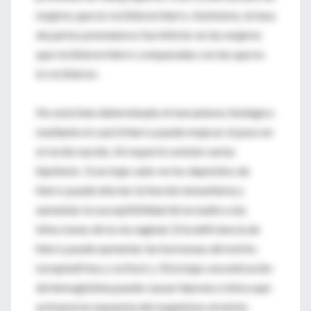
mujeres que no recibieron hierro. Asimismo, la tasa
de partos prematuros fue inferior en las mujeres
que recibieron hierro comparadas con las que no
lo recibieron.
No está bien determinado el mecanismo biológico
mediante el cual el hierro puede mejorar el peso en
el recién nacido. Al respecto existen varias
hipótesis: 1) un bajo valor en los depósitos de
hierro puede afectar la función inmunitaria y
aumentar la susceptibilidad de la madre a las
infecciones de la vía vaginal; 2) la deficiencia de
hierro puede aumentar las hormonas del estrés:
norepinefrina y cortisol; y 3) la baja concentración
de hemoglobina puede causar hipoxia crónica que
activaría la respuesta del organismo al estrés