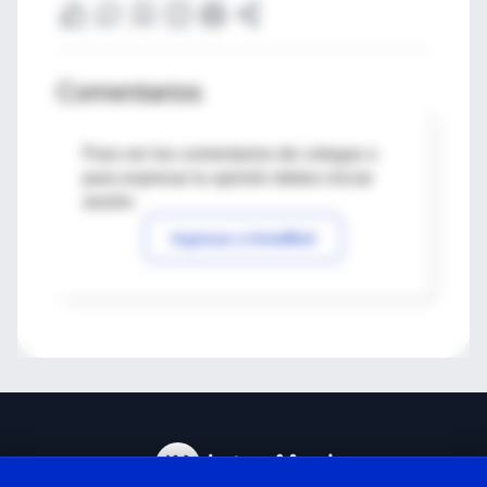
Comentarios
Para ver los comentarios de colegas o
para expresar tu opinión debes iniciar
sesión
Ingresar a IntraMed