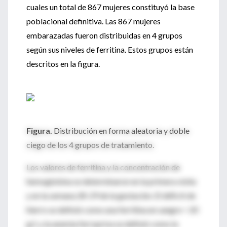
cuales un total de 867 mujeres constituyó la base
poblacional definitiva. Las 867 mujeres
embarazadas fueron distribuidas en 4 grupos
según sus niveles de ferritina. Estos grupos están
descritos en la figura.
Figura.
Distribución en forma aleatoria y doble
ciego de los 4 grupos de tratamiento.
Los valores de ferritina y la concentración de
hemoglobina se determinaron en la primera visita
y en la semana 28-29 de la gestación. El déficit de
hierro se definió como una ferritina en sangre < 20
g/l, y la anemia ferropriva se definió como la