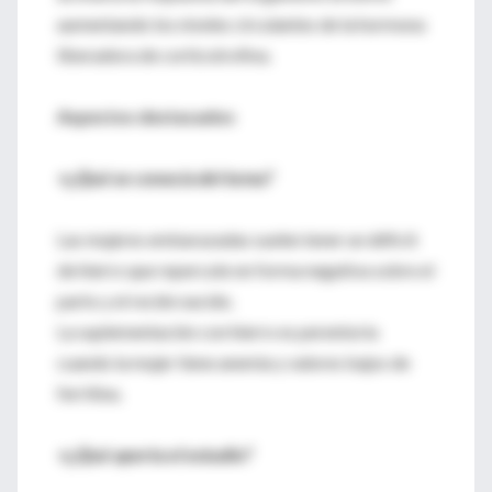
aumentando los niveles circulantes de la hormona
liberadora de corticotrofina.
Aspectos destacados
٭¿Qué se conocía del tema?
Las mujeres embarazadas suelen tener un déficit
de hierro que repercute en forma negativa sobre el
parto y el recién nacido.
La suplementación con hierro es perentoria
cuando la mujer tiene anemia y valores bajos de
ferritina.
٭¿Qué aporta el estudio?