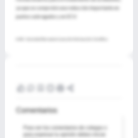
ya que se comprobó una reducción importante en
puntos subrogados y en ECV.
♦ SIIC- Sociedad Iberoamericana de Información Científica
Comentarios
Para ver los comentarios de colegas o
para expresar tu opinión debes iniciar