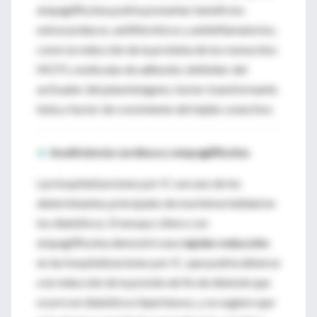
empagliflozina podría presentar beneficios
extracardíacos, antifibróticos y antiinflamatorios,
como la reducción de la proteína de los monocitos
MCP1, moléculas de adhesión, inhibidor del
activador del plasminógeno, factor transformante
beta y factor de crecimiento del tejido conectivo.
►
Insuficiencia cardíaca y empagliflozina
Las hospitalizaciones por IC son uno de los
determinantes principales de morbimortalidad en
los diabéticos. El ensayo clínico con
empagliflozina demostró una
rápida reducción
en las hospitalizaciones por IC, que podría deberse
a la reducción de la presión de fin de diástole que
ocurre en diabéticos hipertensos, y se sugiere que