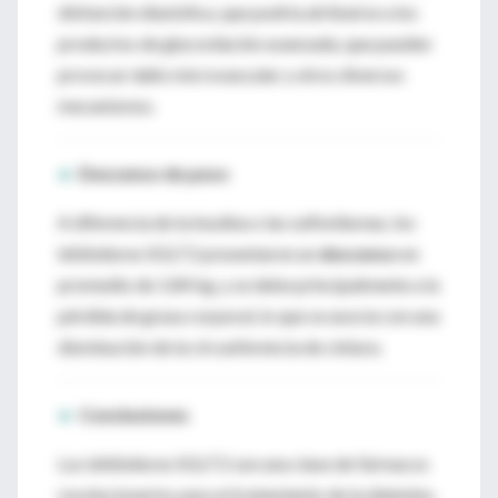
disfunción diastólica, que podría atribuirse a los
productos de glucosilación avanzada, que pueden
provocar daño microvascular y otros diversos
mecanismos.
►
Descenso de peso
A diferencia de la insulina o las sulfonilureas, los
inhibidores SGLT2 presentaron un
descenso
en
promedio de 1.84 kg, y se debe principalmente a la
pérdida de grasa corporal, lo que se asocia con una
disminución de la circunferencia de cintura.
►
Conclusiones
Los inhibidores SGLT2 son una clase de fármacos
revolucionarios para el tratamiento de la diabetes,