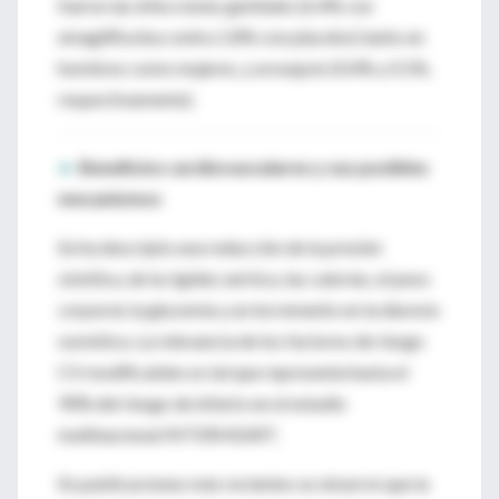
fueron las infecciones genitales (6.4% con
emagliflozina contra 1.8% con placebo) tanto en
hombres como mujeres, y urosepsis (0.4% y 0.1%,
respectivamente).
►
Beneficios cardiovasculares y sus posibles
mecanismos
Se ha descripto una reducción de la presión
sistólica, de la rigidez aórtica, las calorías, el peso
corporal, la glucemia y un incremento en la diuresis
osmótica. La relevancia de los factores de riesgo
CV modificables es tal que representa hasta el
90% del riesgo de infarto en el estudio
multinacional INTERHEART.
En publicaciones más recientes se observó que la