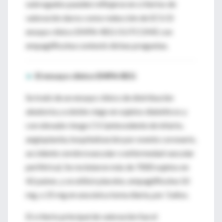
subrogados pueden reflejarse en criterios de
valoración duros como reducción de ECV. El
ensayo clínico EMPA-REG OUTCOME con
empagliflozina contestó dichas preguntas.
►
El ensayo clínico EMPA-REG
Se trató de un ensayo clínico de distribución
aleatoria y a doble ciego en sujetos diabéticos y
con elevado riesgo CV (antecedente de infarto,
angioplastia, hospitalización por evento coronario,
accidente cerebrovascular o enfermedad vascular
periférica). Se reclutaron más de 7000 sujetos en
42 países, y se utilizó placebo, empagliflozina 10
mg, o 25 mg en una única toma diaria, por 3 años.
El criterio principal de valoración fue el