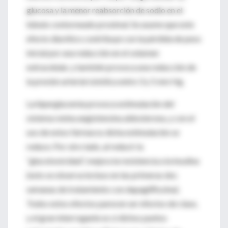
glucosa y la menor reabsorción de sodio en el
túbulo contorneado proximal. Se asume que este
efecto diurético contribuye con la pérdida de peso
inicial por una reducción en el volumen
extracelular, y también provoca una reducción de
la presión arterial sistólica entre 3 y 5 mm Hg.
La hiperglucemia provoca estimulación del
sistema renina angiotensina aldosterona, y con el
uso de estos fármacos dicha estimulación se
reduce. Por otro lado, al reducir la
“glucotoxicidad”, mejora la resistencia a la insulina
(esto se observa incluso en las primeras dos
semanas de tratamiento con dapagliflozina).
Todos estos efectos parecen ser efectos de clase,
y el gran interrogante es si dichos puntos