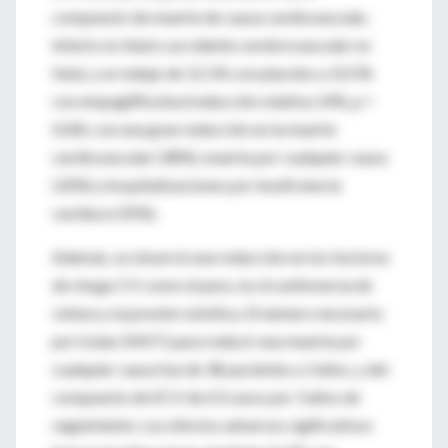
compuesto de muerte de causa cardiovascular,
infarto no fatal o accidente cerebrovascular no
fatal, y se redujo de 12.1% con placebo a 10.5%
con empagliflozina (reducción relativa 14%, p =
0.04), con una gran reducción en la muerte
cardiovascular (38%), muerte por cualquier causa
(32%) y hospitalizaciones por insuficiencia
cardíaca (35%).
Además, se observó una reducción en los factores
de riesgo CV como el peso, la circunferencia de
cintura y la presión sistólica. El número necesario
por tratar (NNT) para reducir una muerte por
cualquier causa fue de 38 pacientes a 3 años, y del
compuesto de ECV de 63 casos por 3 años de
seguimiento. Los efectos adversos sigificativos