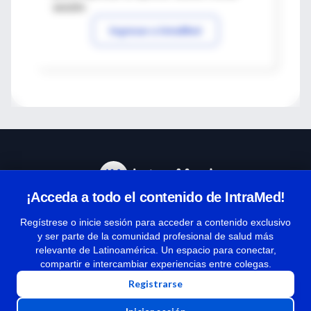
sesión
Ingresar a IntraMed
¡Acceda a todo el contenido de IntraMed!
Centro de Ayuda
Regístrese o inicie sesión para acceder a contenido exclusivo
y ser parte de la comunidad profesional de salud más
relevante de Latinoamérica. Un espacio para conectar,
Términos y condiciones
compartir e intercambiar experiencias entre colegas.
| Políticas de privacidad
Registrarse
| Todos los derechos reservados | Copyright 1997-2026