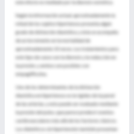
este efecto es mediado por la diuresis osmótica.
Según la información actual, aproximadamente la
mitad de los sujetos hipertensos presenta algún
grado de disfunción diastólica, y ésta se acompaña
de un incremento en la mortalidad de
aproximadamente 10 veces. Los tratamientos para
este tipo de casos son la diuresis y la reducción en
la presión, y ambos son posibles con
empagliflozina.
Uno de los determinantes de la disfunción
diastólica en hipertensos es la rigidez de la pared
de las arterias, y esto puede ser evaluado mediante
la presión del pulso, que parece predecir eventos
cardiovasculares más allá de los factores clásicos.
Los diabéticos sin hipertensión también presentan