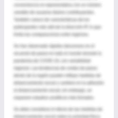
conveniencia no representativa con un número
variable de usuarios diarios contribuyentes.
También carece de características de los
participantes más allá de la dirección IP, lo que
limita las comparaciones entre regiones.
Se han observado rápidos descensos en el
recuento de pasos en todo el mundo durante la
pandemia de COVID-19, con variabilidad
regional. Las tendencias de conteo de pasos
dentro de la región pueden reflejar medidas de
distanciamiento social y cambios en la adhesión
al distanciamiento social; sin embargo, se
requieren estudios analíticos más formales.
Se debe considerar el efecto de las medidas de
distanciamiento social sobre la actividad física