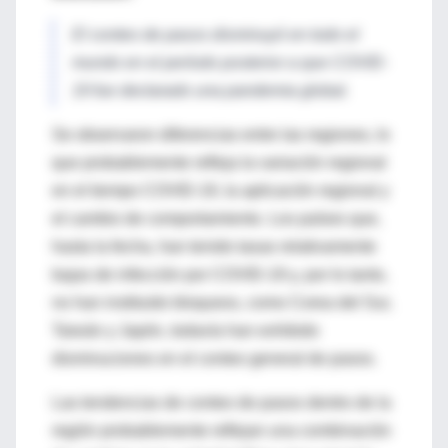
El conteo de pasos disminuyó en todo el
mundo en el período posterior a que COVID-
19 fue declarado una pandemia global.
Se observaron diferencias entre las regiones, lo
que probablemente refleja la variación regional
en el tiempo COVID-19, la aplicación regional y
el cambio de comportamiento. Los países que,
hasta la fecha, han tenido tasas relativamente
bajas de infección por COVID-19 y, por lo tanto,
no han instituido bloqueos, como Corea del Sur,
Taiwán y Japón, todavía han exhibido
disminuciones en el conteo general de pasos.
Las tendencias de conteo de pasos dentro de la
región probablemente reflejan una combinación