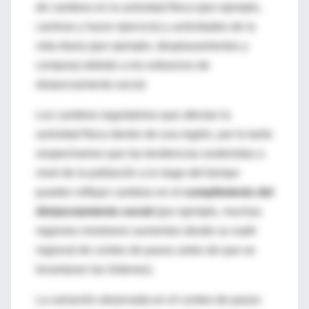
de cambios en la actividad física (por ejemplo,
caminar y hacer ejercicio) y actividades de la
vida diaria (por ejemplo, desplazamientos y
compras) debido a los esfuerzos de
distanciamiento social.
Los cambios regulatorios que afectan la
actividad física dentro de una región, por lo tanto
sospechamos que las tendencias sostenidas a
nivel de la población a lo largo del tiempo
pueden reflejar cambios en el
cumplimiento del
distanciamiento social
(por ejemplo, muchas
regiones mostraron aumentos desde su nadir
regional de conteo de pasos antes de que se
levantaran las órdenes).
La variación observada en el conteo de pasos