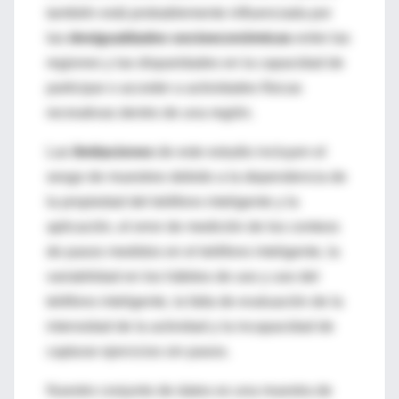
también está probablemente influenciada por
las
desigualdades socioeconómicas
entre las
regiones y las disparidades en la capacidad de
participar o acceder a actividades físicas
recreativas dentro de una región.
Las
limitaciones
de este estudio incluyen el
sesgo de muestreo debido a la dependencia de
la propiedad del teléfono inteligente y la
aplicación, el error de medición de los conteos
de pasos medidos en el teléfono inteligente, la
variabilidad en los hábitos de uso y uso del
teléfono inteligente, la falta de evaluación de la
intensidad de la actividad y la incapacidad de
capturar ejercicios sin pasos.
Nuestro conjunto de datos es una muestra de