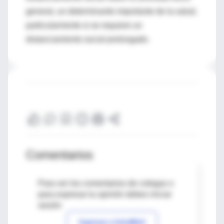
general, un determinante importante de la salud,
particularmente si se requiere un
distanciamiento social prolongado.
Comentarios
Para ver los comentarios de colegas o
para expresar tu opinión debes iniciar
sesión
Ingresar a IntraMed