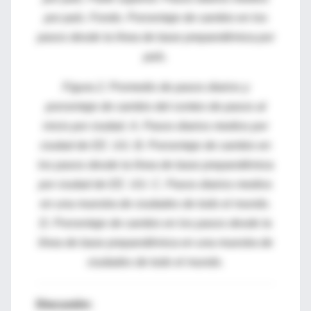
por país. Fondo. Porcentaje de cambio en los
pasos desde la línea de base prepandémica por
país.
Figura 2. Promedio de pasos diarios y
porcentaje de cambio del conteo de pasos al
inicio por ciudad. A. Pasos diarios medios por
ciudad de EE. UU. B. Porcentaje de cambio en
los pasos desde la línea de base prepandémica
por ciudad de EE. UU. C. Pasos diarios medios
en una muestra de ciudades de todo el mundo.
D. Porcentaje de cambio en los pasos desde la
línea de base prepandémica en una muestra de
ciudades de todo el mundo.
Discusión: