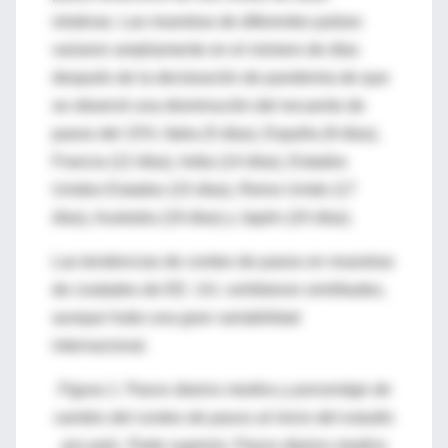
relativas. Las muestras de diferentes países
variaron ampliamente en el número de días
después de la declaración de pandemia de que
se observó una disminución del recuento de
pasos del 15%: Italia (5 días), España (9 días),
Francia (12 días), India (14 días), Estados
Unidos Estados (15 días), Reino Unido (17
días), Australia (19 días) y Japón (24 días).
Las tendencias de conteo de pasos en muestras
de ciudades de EE. UU. exhibieron similitudes,
aunque hubo una gran variabilidad
internacional.
Figura 1. Pasos diarios medios y porcentaje de
cambio del conteo de pasos al inicio del estudio
por país. Parte superior. Pasos diarios medios