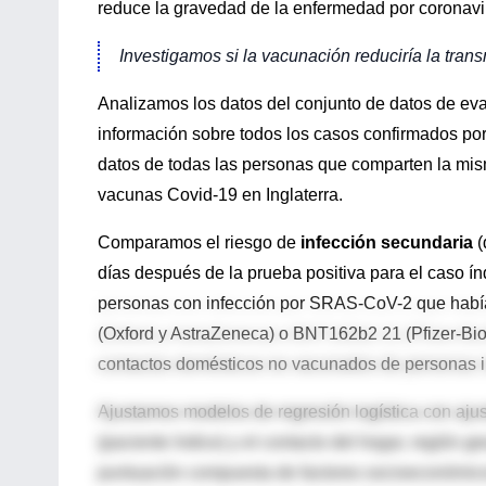
reduce la gravedad de la enfermedad por coronav
Investigamos si la vacunación reduciría la tran
Analizamos los datos del conjunto de datos de ev
información sobre todos los casos confirmados por 
datos de todas las personas que comparten la mism
vacunas Covid-19 en Inglaterra.
Comparamos el riesgo de
infección secundaria
(
días después de la prueba positiva para el caso ín
personas con infección por SRAS-CoV-2 que habí
(Oxford y AstraZeneca) o BNT162b2 21 (Pfizer-BioN
contactos domésticos no vacunados de personas 
Ajustamos modelos de regresión logística con ajus
(paciente índice) y el contacto del hogar, región g
puntuación compuesta de factores socioeconómicos)