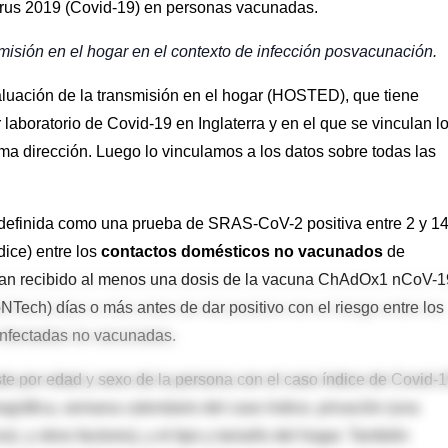
irus 2019 (Covid-19) en personas vacunadas.
smisión en el hogar en el contexto de infección posvacunación.
aluación de la transmisión en el hogar (HOSTED), que tiene
laboratorio de Covid-19 en Inglaterra y en el que se vinculan l
a dirección. Luego lo vinculamos a los datos sobre todas las
definida como una prueba de SRAS-CoV-2 positiva entre 2 y 1
dice) entre los
contactos domésticos no vacunados
de
an recibido al menos una dosis de la vacuna ChAdOx1 nCoV-1
Tech) días o más antes de dar positivo con el riesgo entre los
infectadas no vacunadas.
te por edad y sexo de la persona con el caso índice de Covid-
eográfica, semana calendario del caso índice, privación (una
. y otros factores), y el tipo y tamaño del hogar. También