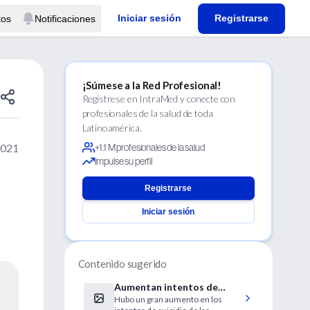
Iniciar sesión
Registrarse
tos
Notificaciones
¡Súmese a la Red Profesional!
Regístrese en IntraMed y conecte con
profesionales de la salud de toda
Latinoamérica.
2021
+1.1 M profesionales de la salud
Impulse su perfil
Registrarse
Iniciar sesión
Contenido sugerido
Aumentan intentos de
Hubo un gran aumento en los
suicidio en adolescentes en