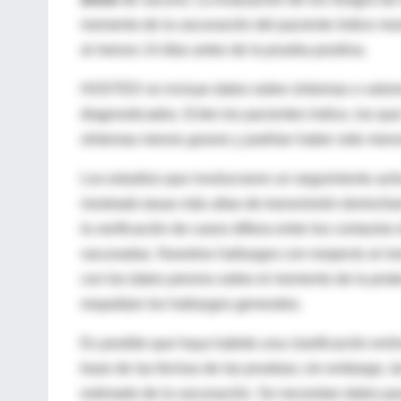
momento de la vacunación del paciente índice mo
al menos 14 días antes de la prueba positiva.
HOSTED no incluye datos sobre síntomas o valores
diagnosticados. Entre los pacientes índice, los q
síntomas menos graves y podrían haber sido meno
Los estudios que involucraron un seguimiento acti
mostrado tasas más altas de transmisión domiciliar
la verificación de casos difiera entre los contact
vacunadas. Nuestros hallazgos con respecto al mo
con los datos previos sobre el momento de la prote
respaldan los hallazgos generales.
Es posible que haya habido una clasificación erró
base de las fechas de las pruebas; sin embargo, tal
estimado de la vacunación. Se necesitan datos para