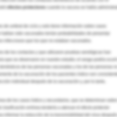
stró
efectos protectores
cuando la vacuna se había administr
 de umbral de ciclo y solo tiene información sobre casos
ue habían sido vacunados tenían probabilidades de presentar
s infecciosos que los que no estaban vacunados.
vo de los contactos y que utilizaron pruebas serológicas han
ia que se observaron en nuestro estudio; el sesgo podría ocurrir
os domésticos de las personas vacunadas y los de las personas n
mento de la vacunación de los pacientes índice son consistent
cción individual después de la vacunación y, por lo tanto,
nea de los casos índice y secundarios, que se determinan sobre
 clasificación errónea tendería a atenuar el efecto protector
 informar la reducción de la transmisibilidad del virus despué