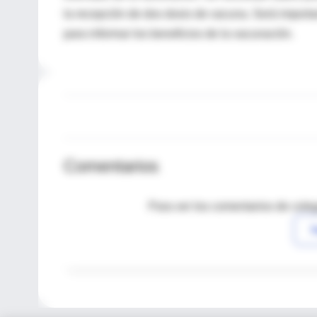
la recepción de dos dosis de vacuna. Será importa
para informar los beneficios de la vacunación.
Comentarios
Para ver los comentarios de coleg
I