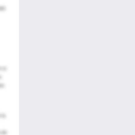
ado
 si
o
es
 la
s de