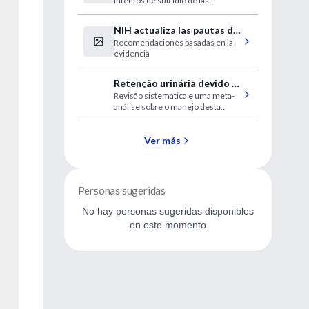
intentos de suicidio de las
EE.UU.
adolescentes de EE. UU. durante
la pandemia
NIH actualiza las pautas de
Recomendaciones basadas en la
tratamiento de COVID-19
evidencia
Retenção urinária devido à
Revisão sistemática e uma meta-
obstrução benigna da
análise sobre o manejo desta
próstata
patologia masculina prevalente em
homens idosos
Ver más
Personas sugeridas
No hay personas sugeridas disponibles
en este momento