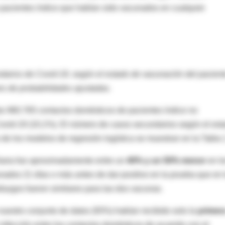
 pacientes índice que habían sido vacunados en cualquier
arios de Covid-19, según el estado de vacunación del pacien
es de probabilidades ajustadas.
ubo 960.765 contactos domésticos de pacientes índice no
vid-19 (10,1%). El número de casos secundarios según el est
 de los modelos de regresión logística se muestran en la Tabla 
liaria fue aproximadamente entre un
40% y un 50% menor
en l
ados 21 días o más antes de dar positivo en la prueba que en 
lazgos fueron similares para las dos vacunas.
uestro conjunto de datos (93%) habían recibido solo la
primer
infección entre los contactos domésticos de acuerdo con el