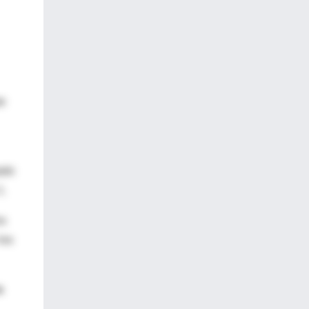
te
ado
1.
os
los
a