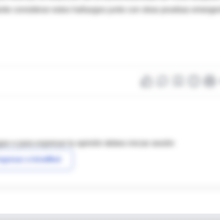
nte considerar estos hallazgos junto con otras pruebas emerge
as o para expresar tu opinión debes iniciar sesión
ngresar a IntraMed