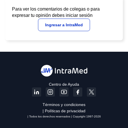
En general, 454 (21,6%) pacientes asignaron
dexametasona y 1065 (24,6%) pacientes asignaron
Para ver los comentarios de colegas o para
atención habitual
fallecieron
dentro de los 28 días (índice
expresar tu opinión debes iniciar sesión
de frecuencia ajustada por edad [RR] 0,83; intervalo de
Ingresar a IntraMed
confianza [IC] del 95%: 0,74 a 0,92; P <0,001).
Las reducciones de la tasa de mortalidad proporcional y
absoluta variaron significativamente
dependiendo del
nivel de soporte respiratorio
en la aleatorización
(prueba de tendencia p <0.001): la dexametasona redujo
las muertes en un tercio en pacientes que reciben
ventilación mecánica invasiva (29.0% vs. 40.7%, RR 0.65
[ IC del 95%: 0,51 a 0,82]; p <0,001), en una quinta parte
en pacientes que reciben oxígeno sin ventilación
Centro de Ayuda
mecánica invasiva (21,5% frente a 25,0%, RR 0,80 [IC del
95%: 0,70 a 0,92]; p = 0,002), pero
no redujo la
mortalidad en pacientes que no recibieron soporte
Términos y condiciones
respiratorio
en la aleatorización (17.0% vs. 13.2%, RR
| Políticas de privacidad
1.22 [IC 95% 0.93 a 1.61]; p = 0.14).
| Todos los derechos reservados | Copyright 1997-2026
Conclusiones: