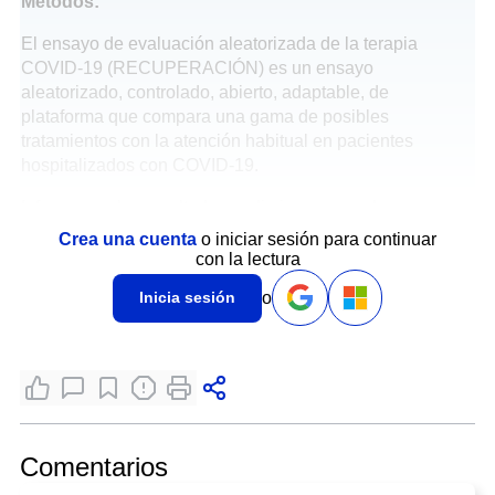
Métodos:
El ensayo de evaluación aleatorizada de la terapia
COVID-19 (RECUPERACIÓN) es un ensayo
aleatorizado, controlado, abierto, adaptable, de
plataforma que compara una gama de posibles
tratamientos con la atención habitual en pacientes
hospitalizados con COVID-19.
Informamos los resultados preliminares para la
comparación de
dexametasona 6 mg
administrados una
Crea una cuenta
o iniciar sesión para continuar
vez al día durante un máximo de diez días versus la
con la lectura
atención habitual sola.
o
Inicia sesión
El
resultado primario
fue la mortalidad a los 28 días.
Resultados:
Se compararon 2104 pacientes asignados al azar para
recibir dexametasona con 4321 pacientes asignados
simultáneamente a la atención habitual.
Comentarios