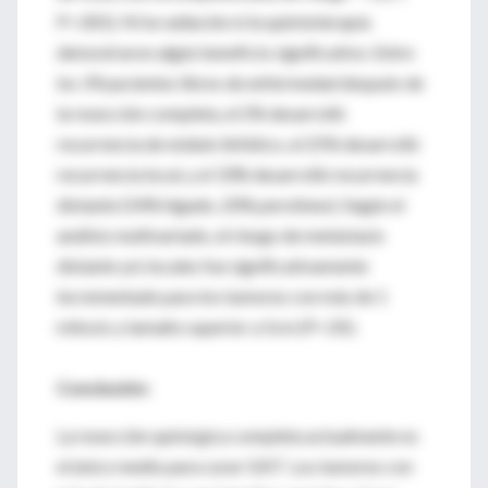
P<.001). Ni la radiación ni la quimioterapia
demostraron algún beneficio significativo. Entre
los 39 pacientes libres de enfermedad después de
la resección completa, el 2% desarrolló
recurrencia de nódulo linfático, el 25% desarrolló
recurrencia local, y el 33% desarrolló recurrencia
distante (54% hígado, 20% perotineo). Según el
análisis multivariado, el riesgo de metástasis
distante y/o locales fue significativamente
incrementado para los tumores con más de 1
mitosis y tamaño superior a 5cm (P<.05).
Conclusión:
La resección quirúrgica completa actualmente es
el único medio para curar GIST. Los tumores con