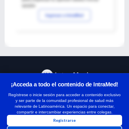
sesión
Ingresar a IntraMed
¡Acceda a todo el contenido de IntraMed!
Centro de Ayuda
Regístrese o inicie sesión para acceder a contenido exclusivo
y ser parte de la comunidad profesional de salud más
relevante de Latinoamérica. Un espacio para conectar,
Términos y condiciones
compartir e intercambiar experiencias entre colegas.
| Políticas de privacidad
Registrarse
| Todos los derechos reservados | Copyright 1997-2026