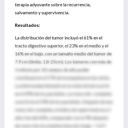
terapia adyuvante sobre la recurrencia,
salvamento y supervivencia.
Resultados:
La distribución del tumor incluyó el 61% en el
tracto digestivo superior, el 23% en el medio y el
16% en el bajo, con un tamaño medio del tumor de
7.9 cm (límite, 1.8-25cm). Los tumores con más de
1 mitosis por 10 campos de alto poder
constituyeron el 57% de la neoplasia en las series.
La enfermedad distante en la visita inicial ocurrió
en el 49% de los pacientes. La resección completa
ocurrió en el 59% de los pacientes. Después de una
resección completa, el índice de supervivencia a 5
años fue del 42%, comparado con el 9% después
de resección incompleta (tasa de riesgo = 0.27,