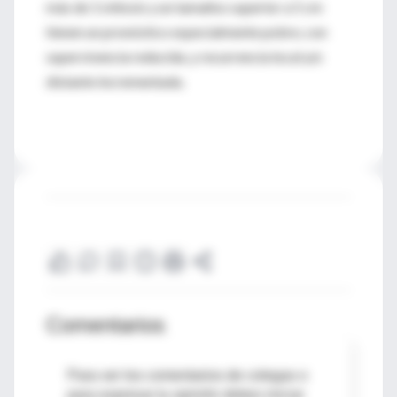
más de 1 mitosis y un tamaños superior a 5 cm
tienen un pronóstico especialmente pobre, con
supervivencia reducida, y recurrencia local y/o
distante incrementada.
Comentarios
Para ver los comentarios de colegas o
para expresar tu opinión debes iniciar