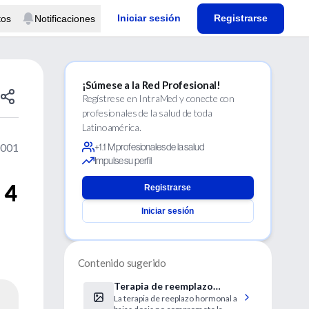
Iniciar sesión
Registrarse
tos
Notificaciones
¡Súmese a la Red Profesional!
Regístrese en IntraMed y conecte con
profesionales de la salud de toda
Latinoamérica.
2001
+1.1 M profesionales de la salud
Impulse su perfil
 4
Registrarse
Iniciar sesión
Contenido sugerido
Terapia de reemplazo
La terapia de reeplazo hormonal a
hormonal a bajas dosis