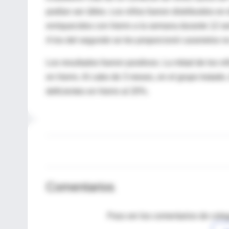
podían ser útiles. Los niños fueron distribuidos 
enriquecidos con hierro a la semana durante 12 s
A los del segundo se les proporcionó caramelos n
Los resultados fueron positivos. La mitad de los ni
en hierro. Al cabo de 3 meses, en el grupo tratado
deficientes en hierro al 20%.
Comentarios
Para ver los comentarios de coleg