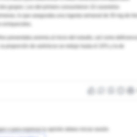
en dos grupos. Los del primero consumieron 10 caramelos
emanas, lo que aseguraba una ingesta semanal de 30 mg de hie
o enriquecidos.
ños presentaba anemia al inicio del estudio, así como deficienc
, la proporción de anémicos se redujo hasta el 10% y la de
as o para expresar tu opinión debes iniciar sesión