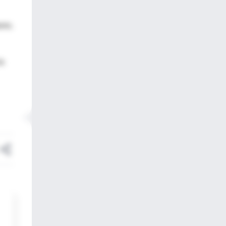
rro.
ia