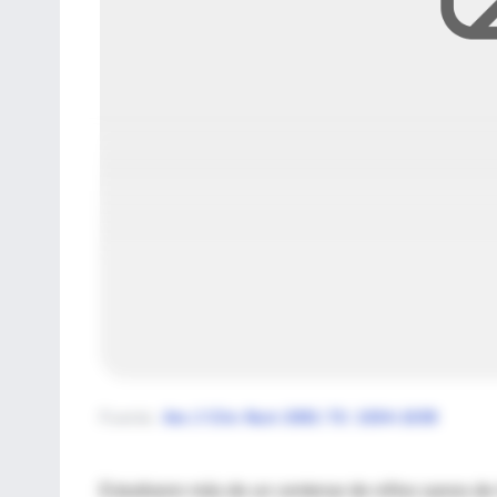
Fuente
:
Am J Clin Nutr 2001 73: 1034-1039
Estudiaron más de un centenar de niños sanos de 