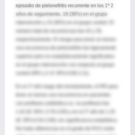
episodio de pielonefritis recurrente en los 1º 2
años de seguimiento, 18 (36%) en el grupo
intervención y 15 (30%) en el grupo control. El
número total de recurrencias fue 42 y 35,
respectivamente. El riesgo para tener al menos
una recurrencia de pielonefritis fue ligeramente
superior pero no estadísticamente significativo
en el grupo intervención con respecto al grupo
control (RR:1.2; IC 95%:0.68-2.11).
En el 1ª año luego del enrolamiento, el RR para
tener al menos una recurrencia en pacientes
con profilaxis antibiótica vs. no profilaxis fue
1.42 (IC 95%: 0.76-2.65) y en el 2º año de 1.25
(IC 95%:0.54-2.90); sin significancia estadística.
No hubo diferencias en el grado de RVU entre