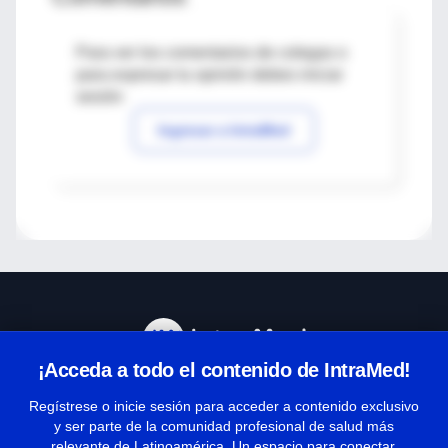
Para ver los comentarios de colegas o
para expresar tu opinión debes iniciar
sesión
Ingresar a IntraMed
¡Acceda a todo el contenido de IntraMed!
Centro de Ayuda
Regístrese o inicie sesión para acceder a contenido exclusivo
y ser parte de la comunidad profesional de salud más
relevante de Latinoamérica. Un espacio para conectar,