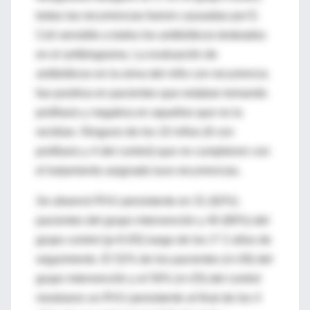
todas las recurrencias fueron causadas por E.
Coli sensible a todos los antibióticos testeados
en el antibiograma. La evaluación de
antibióticos en la orina del niño con recurrencia
fue positiva en pacientes que estaban tomando
profilaxis y negativa en aquellos que no la
recibían. Ninguno de los 10 niños (6 con
profilaxis y 4 del control) que no cumplieron con
el tratamiento asignado tuvo recurrencias.
Se observó RVU persistente en 31 (62%)
pacientes del grupo intervención y 40 (80%) del
grupo control (p=0.05) luego de los 1º 2 años de
seguimiento. El 52% de los pacientes (n=26) del
grupo intervención y el 50% (n=25) del control
mostraron un RVU persistente al final de los 4