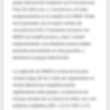
grupo intervención empeoró con 6 recurrencias.
Para 26 niños con ≥ 1 recurrencia, no hubo
empeoramiento en el estudio con DMSA. Entre
los 6 pacientes con el mayor número de
recurrencias (4-6), 5 mostraron escaneo con
DMSA sin modificaciones y solo 1 mostró
empeoramiento; una displasia severa estaba
presente previamente en esta paciente, y
pertenecía al grupo intervención.
La captación de DMSA y la tasa de escaras
renales luego de los 2 años de seguimiento no
mostró diferencias estadísticamente
significativas entre grupos. La presencia de
escaras renales fue la misma en niños con o sin
profilaxis antibiótica (RR: 1.22; IC 95%: 0.75-