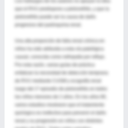
Los hallazgos de los autores no apoyan la idea
que el RVU predispone a pielonefritis, y que la
pielonefritis puede ser la causa de daño
progresivo del parénquima renal.
Una alta proporción de falla renal crónica en
niños ha sido atribuida a esta vía patológica
causal, conocida como nefropatía por reflujo.
Por esta razón, varias guías de práctica
enfatizan la necesidad de detección temprana
de RVU mediante CUGM y ecografía renal
luego del 1º episodio de pielonefritis en todos
los niños menores de 2 años. En los años 80,
varios estudios mostraron que el tratamiento
quirúrgico es inefectivo para prevenir el daño
renal y su progresión en niños con distintos