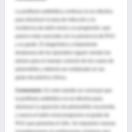
La profilaxis antibiótica continua no es efectiva
para disminuir la tasa de infección y la
incidencia de daño renal y su progresión, que
parece estar asociada con la presencia de RVU
y su grado. El diagnóstico y tratamiento
tempranos de los episodios siguen siendo los
pilares para el manejo correcto de los casos de
pielonefritis y debería ser enfatizado en las
guías de práctica clínica.
Comentario:
En este estudio se concluye que
la profilaxis antibiótica no es efectiva para
disminuir la aparición de pielonefritis recurrente,
y asocia el daño renal progresivo al grado de
RVU que presenta el niño. Se requieren nuevas
investigaciones en poblaciones similares que