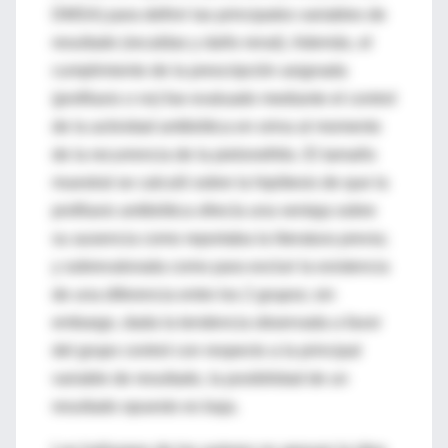
DMSA) para definir las principales variables de
resultado (recaídas y daño renal). Además, el
cumplimiento de la prescripción asignada
(profilaxis o no) fue evaluado mediante el control
de la actividad antibiótica en orina al momento
de la recurrencia de la pielonefritis. El tamaño
muestral se calculó sobre la hipótesis de que la
profilaxis antibiótica ofrecía una ventaja sobre
su ausencia como reportaba la literatura previa;
y sobrevalorada como para excluir la existencia
de una diferencia entre los 2 grupos; sin
embargo, dada la tendencia observada a favor
del grupo control con respecto a la principal
variable de resultado, la posibilidad de un
resultado opuesto es baja.