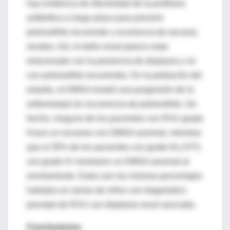
hay evidencia de efectividad de la profilaxis
antibiótica a largo plazo para prevenir
pielonefritis recurrente u ocurrencia de escaras
renales. Así, el daño renal parece estar
relacionado con la presencia de displasia y no
con pielonefritis recurrentes. En la población del
estudio, el DMSA mostró una progresión de la
enfermedad sin recurrencia de pielonefritis. De
hecho, ninguno de los pacientes con RVU grado
II tuvo un escaneo con DMSA anormal, mientras
que el 30% de los pacientes con grado III y 67%
con grado IV mostraron un DMSA anormal al
enrolamiento. Estos son los mismos porcentajes
hallados en series de niños con diagnóstico
prenatal de RVU con displasia renal asociada.
Conclusiones