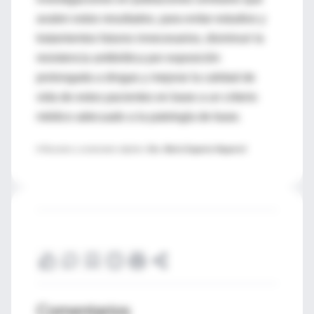
avalen estos resultados, para evitar estudios y
tratamientos futuros innecesarios, disminuir la
resistencia antibiótica por exposición
prolongada a drogas y mejorar la calidad de
vida de estos pacientes en base a un criterio
médico adecuado a la patología de base.
♦ Resumen y comentario objetivo:
Dra. María Eugenia Noguerol
Comentarios