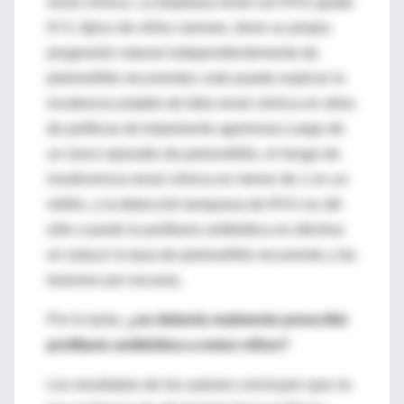
renal crónica. La displasia renal con RVU grado
IV-V, típico de niños varones, tiene su propia
progresión natural independientemente de
pielonefritis recurrentes; esto puede explicar la
incidencia estable de falla renal crónica en años
de políticas de tratamiento agresivas.Luego de
un único episodio de pielonefritis, el riesgo de
insuficiencia renal crónica es menor de 1 en un
millón, y la detección temprana de RVU es útil
sólo cuando la profilaxis antibiótica es efectiva
en reducir la tasa de pielonefritis recurrente y las
lesiones por escaras.
Por lo tanto,
¿se debería realmente prescribir
profilaxis antibiótica a estos niños?
Los resultados de los autores concluyen que no