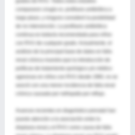
grados de RVU. Todos estos estudios
compararon cirugía vs. profilaxis antibiótica a
largo plazo, y ninguno consideró la posibilidad
de no intervención. La profilaxis antibiótica
continua es todavía recomendada para niños
con RVU de cualquier grado. Actualmente, el
análisis de la principal base de datos en falla
renal crónica muestra que la introducción de
políticas de tratamiento quirúrgico y/o médico
agresivas en niños con RVU desde 1960, no se
asoció con una menor incidencia de falla renal
crónica causada por nefropatía por reflujo.
Avances recientes en diagnóstico prenatal han
puesto atención a la asociación entre la
displasia renal y el RVU como causa de falla