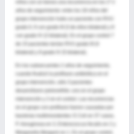
niños con al menos una recurrencia en los 1ª 2
años de seguimiento: entre los 18 niños del
grupo intervención hubo un paciente con RVU
grado II, 9 con grado III (3 de ellos bilateral) y 8
con grado IV (2 bilateral). En el grupo control 7
de 15 pacientes tenían RVU grado III (4
bilateral) y 8 grado IV (5 bilateral).
En los subsecuentes 2 años de seguimiento,
cuando finalizó la profilaxis antibiótica en el
grupo intervención, sólo 3 pacientes
desarrollaron pielonefritis: uno en el grupo
intervención y 2 en el control. Las recurrencias
en el grupo con profilaxis fueron causadas por
bacterias multirresistentes: E.Coli en 37 casos,
P. Aeruginosa en 3, Enterococcus fecalis en 2 y
Morganella Morganii en 1. En el grupo control,