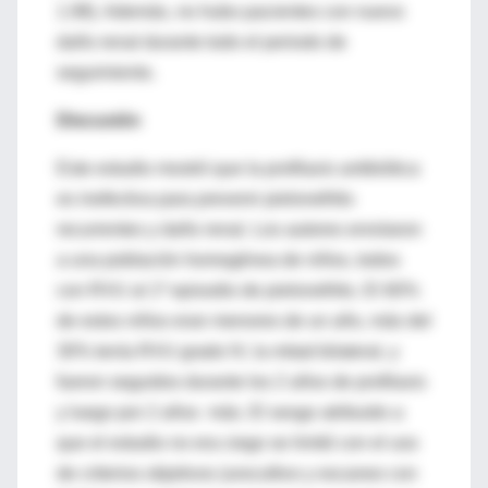
1.98). Además, no hubo pacientes con nuevo
daño renal durante todo el periodo de
seguimiento.
Discusión
Este estudio mostró que la profilaxis antibiótica
es inefectiva para prevenir pielonefritis
recurrentes y daño renal. Los autores enrolaron
a una población homogénea de niños, todos
con RVU al 1º episodio de pielonefritis. El 60%
de estos niños eran menores de un año, más del
30% tenía RVU grado IV, la mitad bilateral, y
fueron seguidos durante los 2 años de profilaxis
y luego por 2 años más. El sesgo atribuido a
que el estudio no era ciego se limitó con el uso
de criterios objetivos (urocultivo y escaneo con