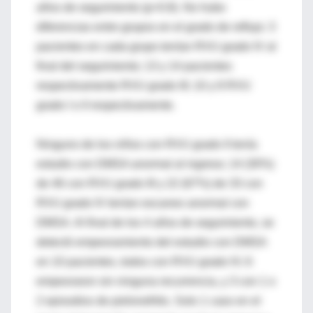
años de seguimiento (p=0.8). No hubo
diferencias entre grupos en el grado de reflujo: 3
pacientes en cada grupo tenían RVU grado IV al
final del seguimiento; 13 y 14 pacientes
respectivamente RVU grado III; 10 y 8 RVU
grado I o II respectivamente.
Ninguno de los niños con RVU grado II tenía
estudio con DMSA anormal al ingreso; 14 (30%)
de 46 con RVU grado III y 22 (67%) de 33 con
RVU grado IV tenían escaneo anormal con
DMSA. Al final de los 4 años de seguimiento, se
detectó empeoramiento del estudio con DMSA
en 10 pacientes, todos con RVU grado IV; 6
empeoraron sin ninguna recurrencia, y 3 con 1 o
2 episodios de pielonefritis. Solo 1 caso en el