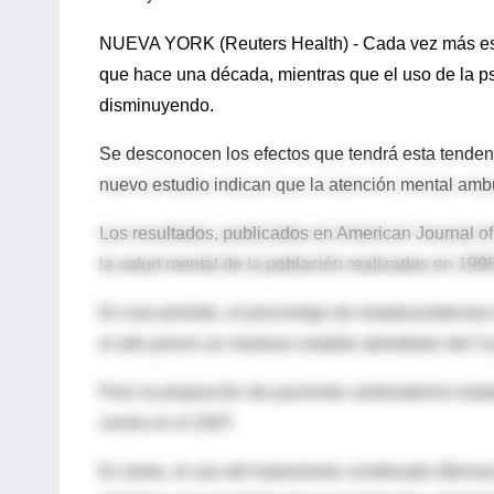
NUEVA YORK (Reuters Health) - Cada vez más est
que hace una década, mientras que el uso de la 
disminuyendo.
Se desconocen los efectos que tendrá esta tendenc
nuevo estudio indican que la atención mental ambu
Los resultados, publicados en American Journal of
la salud mental de la población realizadas en 1998
En ese período, el porcentaje de estadounidenses 
el año previo se mantuvo estable (alrededor del 3 
Pero la proporción de pacientes ambulatorios trata
ciento en el 2007.
En tanto, el uso del tratamiento combinado (fármac