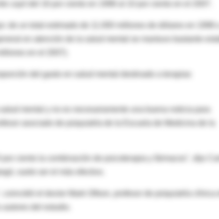
e cayó del 16 por ciento en 1998 al 10 por ciento en el 2007.
jo: de un total estimado de 11.000 millones de dólares en 1998 
general en atención de la salud mental se mantuvo bastante est
illones en el 2007).
porción del gasto en salud mental destinado a terapias
 salud mental y no es necesariamente una buena noticia para
rofesor asociado de psiquiatría de la Escuela de Medicina de la
or ciento la combinación de psicoterapia y fármacos", dijo Car
egó, suele ser el más efectivo.
oincidió el doctor Mark Olfson, profesor de psiquiatría clínica
 autores del estudio.