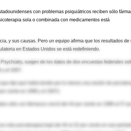
adounidenses con problemas psiquiátricos reciben sólo fárm
psicoterapia sola o combinada con medicamentos está
ia, y sus causas. Pero un equipo afirma que los resultados de
latoria en Estados Unidos se está redefiniendo.
 Psychiatry, surgen de los datos de dos encuestas federales so
 y el 2007.
que dijo que había tenido por lo menos una sesión de psicoter
por ciento en 1998 y el 2007).
dos sólo con fármacos creció del 44 por ciento en 1998 al 57 po
os más psicoterapia) bajó del 40 al 32 por ciento en ese períod