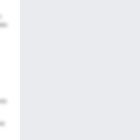
a
able
lat
 de