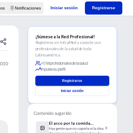
Iniciar sesión
Registrarse
tos
Notificaciones
¡Súmese a la Red Profesional!
Regístrese en IntraMed y conecte con
profesionales de la salud de toda
Latinoamérica.
2010
+1.1 M profesionales de la salud
Impulse su perfil
Registrarse
Iniciar sesión
Contenido sugerido
El asco por la comida
Hay gente que no soporta ni la idea
"podría ser genético"