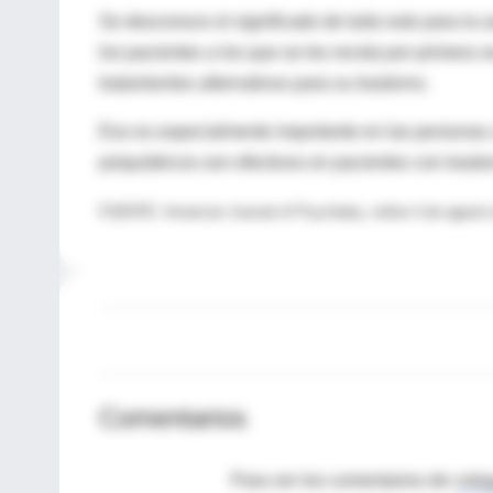
Se desconoce el significado de todo esto para la
los pacientes a los que se les receta por primera v
tratamientos alternativos para su trastorno.
Eso es especialmente importante en las personas c
psiquiátricos son efectivos en pacientes con trasto
FUENTE: American Journal of Psychiatry, online 4 de agosto
Comentarios
Para ver los comentarios de coleg