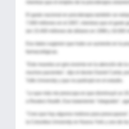
mientras que el empleo de la psicoterapia solament
El gasto nacional en psicoterapia también se redu
7.000 millones en el 2007, mientras que el gasto 
(en 15.400 millones de dólares en 1998 y 16.000 m
Eso datos sugieren que hubo un aumento en la pro
farmacológicas.
"Esto muestra un giro enorme en la atención de la
muchos pacientes", dijo el doctor Daniel Carlat, p
Tufts University y que no participó en el estudio.
"Lo que más me preocupa es que disminuyó un 20 p
a Reuters Health. Ese tratamiento "integrador", agr
"Creo que hay algunos motivos para preocuparse", c
la Columbia University en Nueva York y uno de los