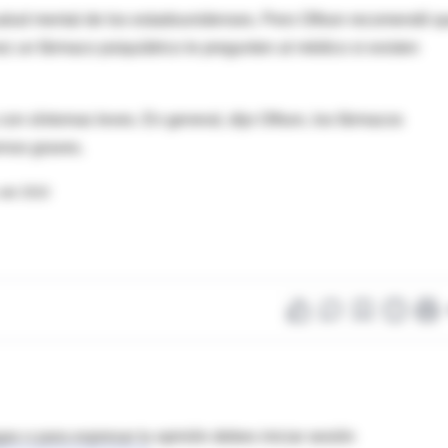
 salud mental de los estadounidenses. Pero Olfson recomendó q
ez un fármaco psiquiátrico le pregunten al médico si existen
on síntomas leves. En general, dijo Olfson, los fármacos
rnos graves.
 del 2010
as o para expresar tu opinión debes iniciar sesión