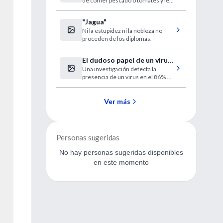
de comer pescado o tomates y les
resulta asqueroso tocar el brocoli.
"Jagua"
Ni la estupidez ni la nobleza no
proceden de los diplomas.
El dudoso papel de un virus
Una investigación detecta la
en la fatiga crónica
presencia de un virus en el 86% de
los afectados. Numerosos
estudios han sido incapaces de
replicar resultados similares. Los
Ver más
autores recalcan la necesidad de
seguir investigando.
Personas sugeridas
No hay personas sugeridas disponibles
en este momento