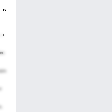
acos
 un
bre
apia
r
o,