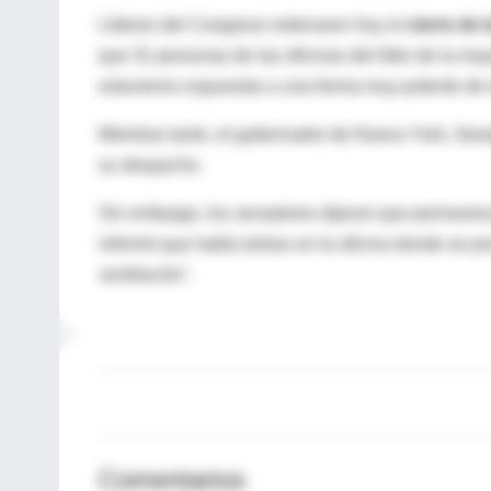
Líderes del Congreso ordenaron hoy el
cierre de
que 31 personas de las oficinas del líder de la m
estuvieron expuestas a una forma muy potente de 
Mientras tanto, el gobernador de Nueva York, Geo
su despacho.
Sin embargo, los senadores dijeron que permanecer
informó que había ántrax en la oficina donde se pr
ventilación".
Comentarios