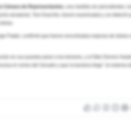
 la Cámara de Representantes
, una medida sin precedentes, l
ayoría senatorial, Tom Daschle, fueron examinadas y se detectó 
ántrax.
rge Pataki, confirmó que fueron encontradas esporas de ántrax 
án en sus puestos pese a los temores, y el líder Dennis Haste
ocesa el correo del Senado y que la bacteria llegó "al sistema d