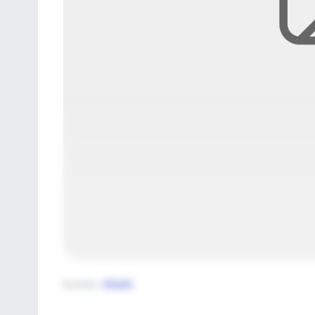
Fuente
:
Clarín