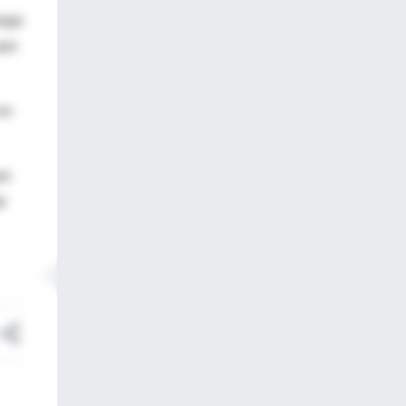
uego
que
en
rt
e