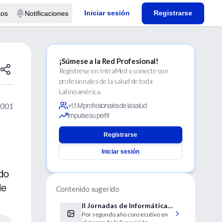
Iniciar sesión
Registrarse
tos
Notificaciones
¡Súmese a la Red Profesional!
Regístrese en IntraMed y conecte con
profesionales de la salud de toda
Latinoamérica.
2001
+1.1 M profesionales de la salud
Impulse su perfil
Registrarse
Iniciar sesión
ado
de
Contenido sugerido
II Jornadas de Informática
Por segundo año consecutivo en
Médica en Salud y