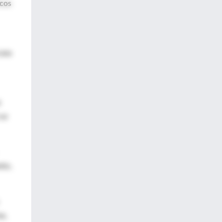
icos
 una
e
 se
nto,
a,