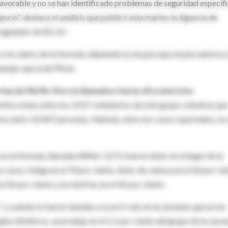
favorable y no se han identificado problemas de seguridad específ
ncia", destaca el análisis que publicó este martes la Agencia de
regulador de EE.UU.
 los datos de la fórmula, allanando la vía para que el país autorice
nejar que la de Pfizer.
fue de 94,5%. Pero lo llamativo fue la cifra entre los
0 infecciones entre los 3.527 voluntarios de este grupo, mientras qu
ivos entre 10.407 personas. Además, entre los casos reportados, no
 la fórmula, llamada ARNm-1273, fueron dolor en el lugar de la
casos; fatiga en el 70 por ciento, dolor de cabeza en el 60 por cie
el 45 por ciento y escalofríos en el 45 por ciento.
y cuando lo fueron tendían a ocurrir más en los jóvenes que en los
ios linfáticos, se produjo en el 1,1 por ciento del grupo de la vacun