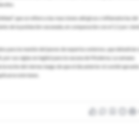
lacebo.
idad”, que se refiere a las reacciones alérgicas o inflamatorias del
iento de la población vacunada, en comparación con el 1,1 por cien
 para la reunión del jueves de expertos externos, que debatirán s
 por sus siglas en inglés) para la vacuna de Moderna. La semana
la noche del viernes luego de que el día anterior el comité aprueb
licarse este lunes.