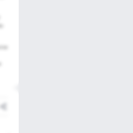
to
i se
e