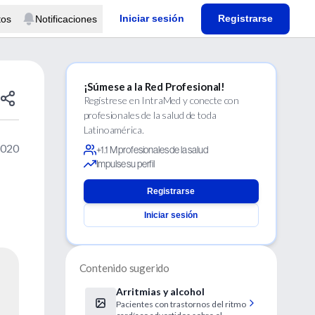
Iniciar sesión
Registrarse
tos
Notificaciones
¡Súmese a la Red Profesional!
Regístrese en IntraMed y conecte con
profesionales de la salud de toda
Latinoamérica.
2020
+1.1 M profesionales de la salud
Impulse su perfil
Registrarse
Iniciar sesión
Contenido sugerido
Arritmias y alcohol
Pacientes con trastornos del ritmo