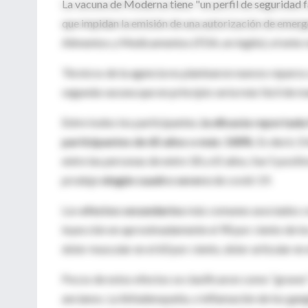
La vacuna de Moderna tiene "un perfil de seguridad 
que impidan la emisión de una autorización de emerge
Alimentos y Medicamentos (FDA, en inglés), el ente 
Técnicos de la agencia no plantearon nuevos reparos a
segunda vacuna que en principio sería más fácil de ma
Entre todos los participantes,
la eficacia reportada 
participantes de 65 años o más: 100%
. Es decir, 
entre las personas de entre 18 y 65 años, fue 5 posit
produjo
ningún cuadro severo
de covid-19.
Los
efectos secundarios
más comunes asociados con
inyección en aproximadamente el 90 por ciento de los 
dolor muscular en el 60 por ciento, dolor articular en 
Pocos de estos efectos se clasificaron como “graves” 
ancianos. La linfadenopatía, o inflamación de los gangl