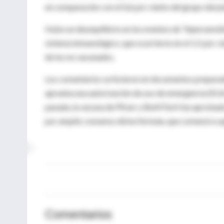
en comparación con el 0,6 por ciento del grupo del p
Hubo un desequilibrio en los eventos de “hipersensibil
sistema inmunológico, que ocurrieron en el 1,5 por c
de los no vacunados.
Los comentarios se hicieron en documentos preparados
aprueba una autorización de uso de emergencia (EUA,
pasada, la vacuna de Pfizer y BioNTech fue aprobada 
por amplio consenso dicha fórmula, que comenzó a ap
Comentarios