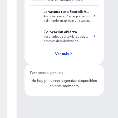
cardíaco advertidos sobre el
consumo excesivo de alcohol
La vacuna rusa Sputnik V
Rusia se convirtió en el primer país
para COVID-19
del mundo en aprobar una vacuna
contra el síndrome respiratorio
agudo severo coronavirus 2
Colocación abierta
(SARS-CoV-2)
Resultados a corto y largo plazo,
retrógrada de una
después de la derivación
endoprótesis mesentérica
mesentérica, comparada con la
colocación de una endoprótesis
mesentérica por vía abierta
Ver más
retrógrada.
Personas sugeridas
No hay personas sugeridas disponibles
en este momento