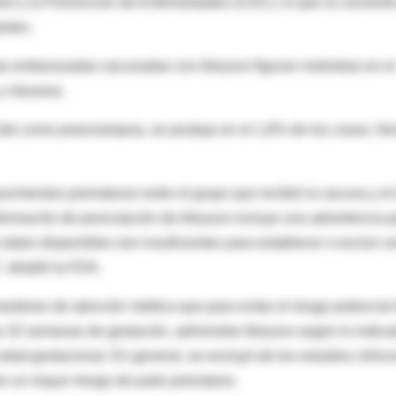
rol y la Prevención de Enfermedades (CDC), lo que la conviert
antes.
las embarazadas vacunadas con Abrysvo figuran molestias en el
 y náuseas.
ocido como preeclampsia, se produjo en el 1,8% de los casos, fre
imientos prematuros entre el grupo que recibió la vacuna y el
nformación de prescripción de Abrysvo incluye una advertencia 
 datos disponibles son insuficientes para establecer o excluir u
, detalló la FDA.
eedores de atención médica que para evitar el riesgo potencial
as 32 semanas de gestación, administre Abrysvo según lo indic
d gestacional. En general, se excluyó de los estudios clínic
n un mayor riesgo de parto prematuro.