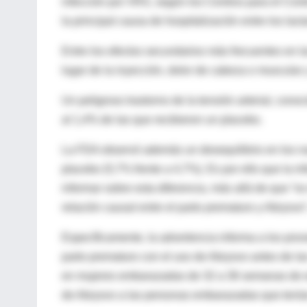
infección por VRS, según los Centros para el Cont
la principal causa de hospitalización entre los lact
Entre los efectos secundarios más frecuentes en 
lugar de la inyección, dolor de cabeza o muscular
Un peligroso trastorno de la tensión arterial, con
al 1,4% de las que recibieron un placebo.
La FDA observó además un desequilibrio en los nac
placebo (5,7% frente a 4,7%). Es por ello que la i
informar sobre esta diferencia, más allá de que “os
relación causal entre el parto prematuro y Abrysvo”
Específicamente, la advertencia informa a los prov
parto prematuro con el uso de Abrysvo antes de l
en mujeres embarazadas de 32 a 36 semanas de eda
de Abrysvo a las personas embarazadas que tenía