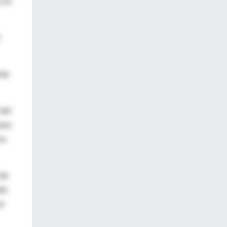
e en
nte
 del
para
na
 de
ado
os