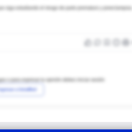
ue siga estudiando el riesgo de parto prematuro y preeclampsia
as o para expresar tu opinión debes iniciar sesión
ngresar a IntraMed