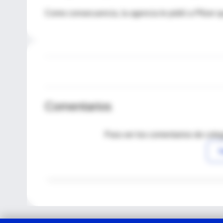
Como consecuencia, la agencia le pidió a Pfizer q
Comentarios
Para ver los comentarios de coleg
I