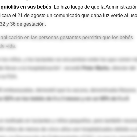
nquiolitis en sus bebés
. Lo hizo luego de que la Administració
icara el 21 de agosto un comunicado que daba luz verde al us
32 y 36 de gestación.
 aplicación en las personas gestantes permitirá que los bebés
de vida.
os niños, y los lactantes se encuentran entre los que corren 
e llevar a la hospitalización", recordó
Peter Marks
, director del
 la FDA.
.000 embarazadas, demostró que la vacuna, denominada Abrysvo
un 82% en los bebés de 0 a 3 meses y en un 69% de 0 a 6
n resfriado en lactantes y niños pequeños, pero también neum
.000 niños de menos de cinco años son hospitalizados debido a 