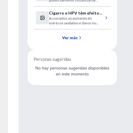
potencialmente sustancial de
incluso cantidades modestas de
actividad física absoluta o
Cigarro e HPV têm efeito
adicional.
Associados ao aumento do
sinérgico nas células,
estresse oxidativo e danos no
potencializando o risco de
DNA
câncer de cabeça e pescoço
Ver más
Personas sugeridas
No hay personas sugeridas disponibles
en este momento