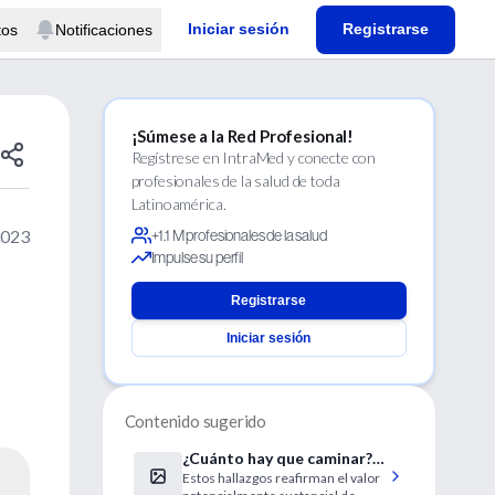
Iniciar sesión
Registrarse
tos
Notificaciones
¡Súmese a la Red Profesional!
Regístrese en IntraMed y conecte con
profesionales de la salud de toda
Latinoamérica.
2023
+1.1 M profesionales de la salud
Impulse su perfil
Registrarse
Iniciar sesión
Contenido sugerido
¿Cuánto hay que caminar?
Estos hallazgos reafirman el valor
Nuevas definiciones