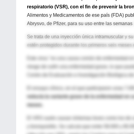
respiratorio (VSR), con el fin de prevenir la bro
Alimentos y Medicamentos de ese país (FDA) publ
Abrysvo, de Pfizer, para su uso entre las semanas 
Se trata de una inyección única intramuscular y su
estén protegidos durante los primeros seis meses 
Este virus "es una causa común de enfermedad en l
riesgo de sufrir una enfermedad grave, lo que pued
Centro de Evaluación e Investigación Biológica de
El ensayo clínico, en el que participaron unas 7
reducía la variante grave de la enfermedad en 
meses.
El VRS suele causar síntomas leves como los de u
y bronquiolitis. Se calcula que entre 58.000 y 80