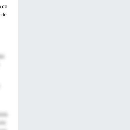
n de
o de
más
,
onía
una