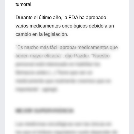
tumoral.
Durante el último año, la FDA ha aprobado
varios medicamentos oncológicos debido a un
cambio en la legislación.
"Es mucho más fácil aprobar medicamentos que
tienen mayor eficacia", dijo Pazdur. "Nuestro
personal está interesado en habilitar los
fármacos antes (...) Tiene que ser un
medicamento que realmente creemos que es
importante", agregó.
MEJOR SUPERVIVENCIA
Las medicinas oncológicas son las únicas en
las que el énfasis regulatorio suele depender de