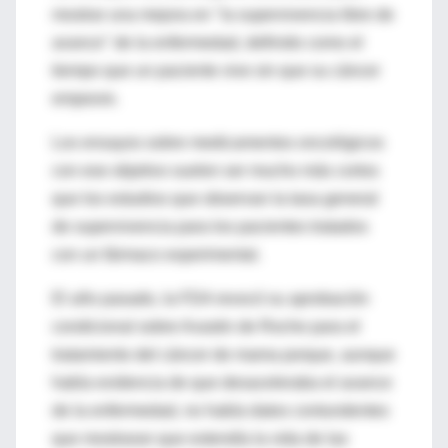
mostrar una mejora en "la supervivencia libre de
avance" de la enfermedad, definido como el
tiempo que un paciente vive sin que su cáncer
empeore.
Los ensayos sobre medicamentos oncológicos
con ese objetivo suelen ser mucho más cortos
que los estudios que observan la tasa general
de supervivencia para los pacientes tratados
con un fármaco experimental.
El año pasado, la FDA revocó su aprobación
condicional sobre Avastin de Roche para el
tratamiento del cáncer de mama porque, aunque
había evidencia de que desaceleraba el avance
de la enfermedad, no había datos contundentes
que mostraran que extendía la vida de las