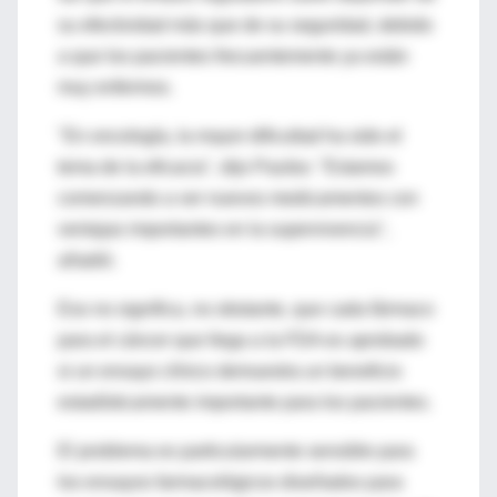
su efectividad más que de su seguridad, debido
a que los pacientes frecuentemente ya están
muy enfermos.
"En oncología, la mayor dificultad ha sido el
tema de la eficacia", dijo Pazdur. "Estamos
comenzando a ver nuevos medicamentos con
ventajas importantes en la supervivencia",
añadió.
Eso no significa, no obstante, que cada fármaco
para el cáncer que llega a la FDA es aprobado
si un ensayo clínico demuestra un beneficio
estadísticamente importante para los pacientes.
El problema es particularmente sensible para
los ensayos farmacológicos diseñados para