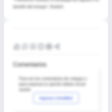
tamaño del ensayo", finalizó.
Comentarios
Para ver los comentarios de colegas o
para expresar tu opinión debes iniciar
sesión
Ingresar a IntraMed