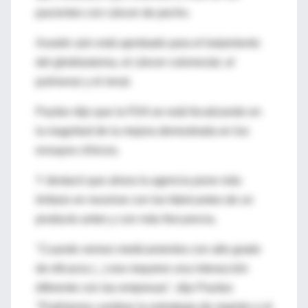
pacientes con cáncer de pecho.
Avastin aún está aprobado para el tratamiento
del glioblastoma, el cáncer colorrectal, el
pulmonar y el renal.
Pazdur dijo que la FDA se está focalizando en
la magnitud de la mejora demostrada en los
ensayos clínicos.
Y destacó que ahora la agencia pone más
énfasis en reunirse con los fabricantes de un
producto antes y con más frecuencia.
"Cuando vemos medicamentos con alto grado
de eficacia (...) eso requiere una interacción
diferente con las empresas", dijo Pazdur.
"Podríamos cambiar la estrategia de registro o el