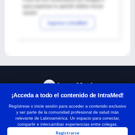
para expresar tu opinión debes iniciar
sesión
Ingresar a IntraMed
¡Acceda a todo el contenido de IntraMed!
Centro de Ayuda
Regístrese o inicie sesión para acceder a contenido exclusivo
y ser parte de la comunidad profesional de salud más
relevante de Latinoamérica. Un espacio para conectar,
Términos y condiciones
compartir e intercambiar experiencias entre colegas.
| Políticas de privacidad
Registrarse
| Todos los derechos reservados | Copyright 1997-2026