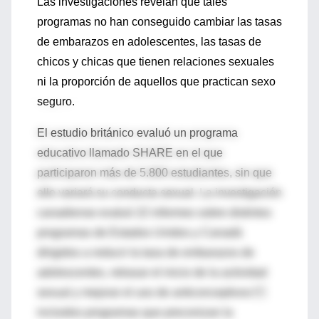
Las investigaciones revelan que tales
programas no han conseguido cambiar las tasas
de embarazos en adolescentes, las tasas de
chicos y chicas que tienen relaciones sexuales
ni la proporción de aquellos que practican sexo
seguro.
El estudio británico evaluó un programa
educativo llamado SHARE en el que
participaron más de 5.800 estudiantes, sin que
ello variará su conducta sexual. La investigación
canadiense evaluó 22 informes sobre distintos
programas de Estados Unidos y Canadá
dirigidos a reducir la tasa de embarazos de
adolescentes, retrasar el inicio de la actividad
sexual y mejorar el uso de anticonceptivos 
incluidos programas que preconizan la