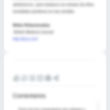
abstinencia-, pero tampoco se extraen de ellos
resultados positivos en ese sentido.
Webs Relacionadas
British Medical Journal
http://bmj.com/
Comentarios
Para ver los comentarios de colegas o