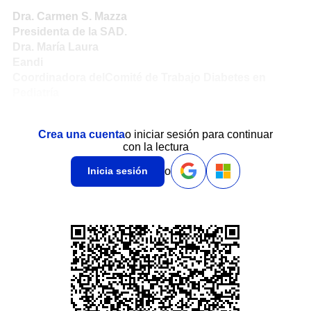
Dra. Carmen S. Mazza
Presidenta de la SAD.
Dra. María Laura
Eandi
Coordinadora delComité de Trabajo Diabetes en
Pediatría
Crea una cuenta
o iniciar sesión para continuar
con la lectura
o
Inicia sesión