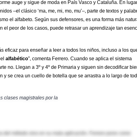
orme auge y sigue de moda en País Vasco y Cataluña. En luga
nidos –el clásico ‘ma, me, mi, mo, mu’–, parte de textos y palab
ismo el alfabeto. Según sus defensores, es una forma más natur
n el peor de los casos, puede retrasar un aprendizaje tan esenc
 eficaz para enseñar a leer a todos los niños, incluso a los qu
 el
alfabético
”, comenta Ferrero. Cuando se aplica el sistema
te no. Llegan a 3º y 4º de Primaria y siguen sin decodificar bie
y se crea un cuello de botella que se arrastra a lo largo de tod
s clases magistrales por la
ia del método sino en su mala aplicación. Ferrero pone como