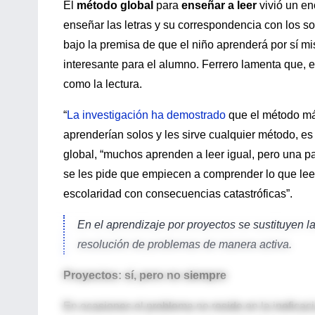
El
método global
para
enseñar a leer
vivió un en
enseñar las letras y su correspondencia con los so
bajo la premisa de que el niño aprenderá por sí m
interesante para el alumno. Ferrero lamenta que, e
como la lectura.
“
La investigación ha demostrado
que el método más
aprenderían solos y les sirve cualquier método, es
global, “muchos aprenden a leer igual, pero una par
se les pide que empiecen a comprender lo que leen 
escolaridad con consecuencias catastróficas”.
En el aprendizaje por proyectos se sustituyen la
resolución de problemas de manera activa.
Proyectos: sí, pero no siempre
En ocasiones el problema no reside en la ineficac