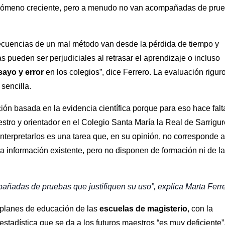
nómeno creciente, pero a menudo no van acompañadas de pru
cuencias de un mal método van desde la pérdida de tiempo y
s pueden ser perjudiciales al retrasar el aprendizaje o incluso
sayo y error
en los colegios”, dice Ferrero. La evaluación rigur
sencilla.
ción basada en la evidencia científica porque para eso hace falt
stro y orientador en el Colegio Santa María la Real de Sarrigu
interpretarlos es una tarea que, en su opinión, no corresponde a
a información existente, pero no disponen de formación ni de l
adas de pruebas que justifiquen su uso”, explica Marta Ferr
 planes de educación de las
escuelas de magisterio
, con la
estadística que se da a los futuros maestros “es muy deficiente”