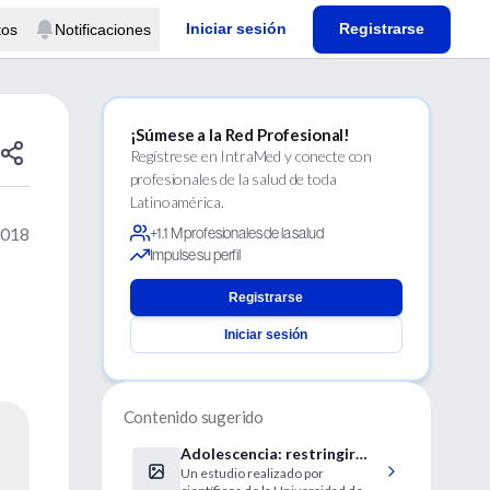
Iniciar sesión
Registrarse
tos
Notificaciones
¡Súmese a la Red Profesional!
Regístrese en IntraMed y conecte con
profesionales de la salud de toda
Latinoamérica.
2018
+1.1 M profesionales de la salud
Impulse su perfil
Registrarse
Iniciar sesión
Contenido sugerido
Adolescencia: restringir
Un estudio realizado por
alimentos se asocia a un