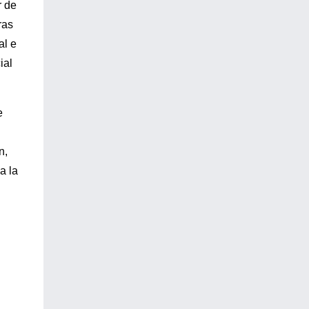
r de
ras
al e
ial
e
n,
a la