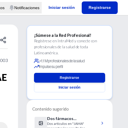
Iniciar sesión
Registrarse
tos
Notificaciones
¡Súmese a la Red Profesional!
Regístrese en IntraMed y conecte con
profesionales de la salud de toda
Latinoamérica.
2003
+1.1 M profesionales de la salud
Impulse su perfil
AE
Registrarse
Iniciar sesión
Contenido sugerido
Dos fármacos
Dos artículos en "JAMA"
experimentales muestran