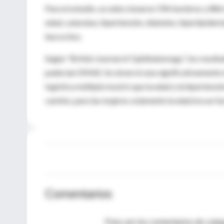
Para el estudio, se seleccionaron 596 hombres y 886
edad, cataratas, hipertensión, diabetes, hiperlipide
leucocitos.
Según "British Journal of Ophthalomogy", los resulta
padecían DMAE. Se observó una significativamente ma
logística múltiple mostró que la edad y la hipertens
cambio, para las mujeres solamente la edad era un fa
Comentarios
Para ver los comentarios de coleg