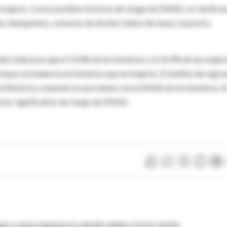
 mujeres. Como posibles factores de riesgo de DMAE, se clasifica
mia, tabaquismo, consumo de alcohol, índice de masa corporal y
dos indicaron que el 19,4% de los hombres y el 14,9% de las mujer
yor prevalencia en hombres que en mujeres. El análisis de regre
ión (historia y examen) se asociaban con la DMAE de los hombres. E
ctor significativo de riesgo de DMAE.
as o para expresar tu opinión debes iniciar sesión