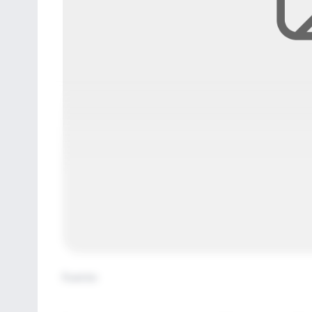
Fuente
: