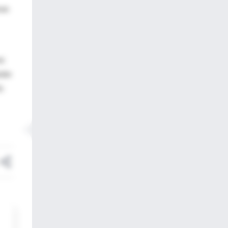
ron
es
sión
n