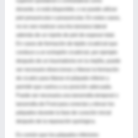
superior ipsilateral o contralateral como
donante, si está disponible, o se puede utilizar
piel preauricular o posauricular. En estos casos,
no es raro realizar una tira tarsiana lateral
además de un injerto de piel de espesor total.
En casos de formación de tejido cicatricial que
conduce a un ectropión cicatricial, por ejemplo
después de un traumatismo en la mejilla, puede
ser necesario diseccionar y liberar la formación
de cicatriz para liberar el párpado inferior y
permitir que vuelva a su posición adecuada.
Puede ser necesaria una tarsorrafia temporal o
tarsorrafia de Frost para conectar y elevar los
párpados durante la fase de curación inicial
después de la reparación quirúrgica.
Es común que los párpados inferiores