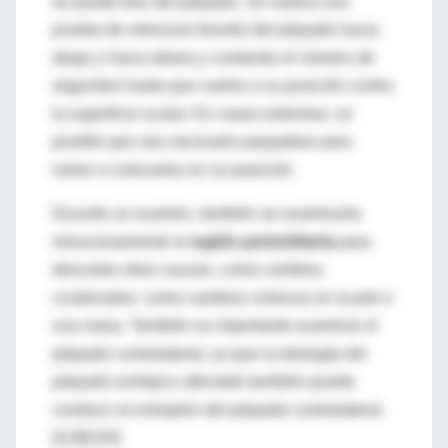
se puede tirar del párpado. Se realiza una
prueba de retroceso tirando del párpado hacia
abajo y hacia afuera y contando el número de
segundos hasta que vuelve a su posición contra
la superficie ocular. En casos extremos, es
posible que sea necesario parpadear para
volver a colocarlos en su posición.
Durante un examen, también se examinaría
minuciosamente la
región periorbitaria
para
descartar otras causas, como cambios
cicatriciales, como cambios crónicos en la piel o
una masa. También es importante examinar el
párpado contralateral, ya que la etiología del
párpado ectrópico afectado también puede
conducir al ectropión del párpado contralateral.
[1] [9] [10]