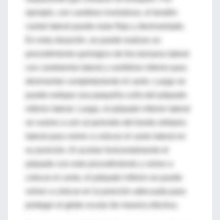
ejemplo, con cambios involutivos, el tendón
cantal lateral puede estar flojo y desinsertado.
En esta situación, se puede realizar un
procedimiento quirúrgico de tira tarsiana lateral
con cantotomía lateral y cantólisis inferior para
desinsertar completamente el canto. Luego se
puede extirpar una pequeña cuña del párpado
inferior lateral. Luego, el párpado inferior lateral
se vuelve a unir al periostio del borde orbitario
lateral para volver a colocar el canto lateral en
su posición. Al acortar horizontalmente el
párpado con este procedimiento y volver a
colocar el canto, el párpado inferior se puede
volver a colocar en la posición adecuada para
proteger el globo ocular de manera efectiva.