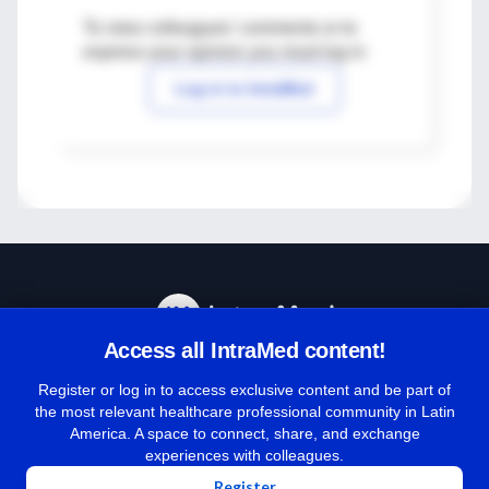
To view colleagues' comments or to
express your opinion you must log in
Log in to IntraMed
Access all IntraMed content!
Help Center
Register or log in to access exclusive content and be part of
the most relevant healthcare professional community in Latin
America. A space to connect, share, and exchange
Terms and Conditions
experiences with colleagues.
| Privacy Policies
Register