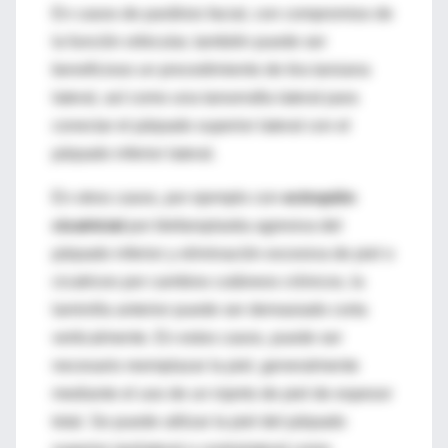
En casos de parálisis facial, con compromiso de
la función orbicular, también puede ser
beneficioso un procedimiento de tira tarsiana
lateral, así como una tarsorrafia lateral para
conectar el párpado superior lateral con el
párpado inferior lateral.
En otros casos, por ejemplo con
ectropión
cicatricial
por blefaroplastia agresiva del
párpado inferior y eliminación excesiva de piel o
cicatrices por cambios cutáneos crónicos, la
laminilla anterior puede ser demasiado corta
verticalmente. En estos casos, puede ser
necesario reemplazar la piel, generalmente
mediante el uso de un injerto de piel de espesor
total. Se puede utilizar la piel del párpado