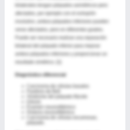
bilaterales tengan párpados asimétricos pero
afectados, por ejemplo con el
ectropión
involutivo
, ambos párpados inferiores pueden
verse afectados, pero en diferentes grados.
Puede ser necesario realizar una reparación
bilateral del párpado inferior para mejorar
ambos párpados inferiores y proporcionar un
resultado simétrico. [1]
Diagnóstico diferencial
Carcinoma de células basales
Parálisis de Bell
Síndrome del párpado flácido
Ictiosis
Examen neurooftálmico
Historia neurooftálmica
Carcinoma de células escamosas,
párpado.