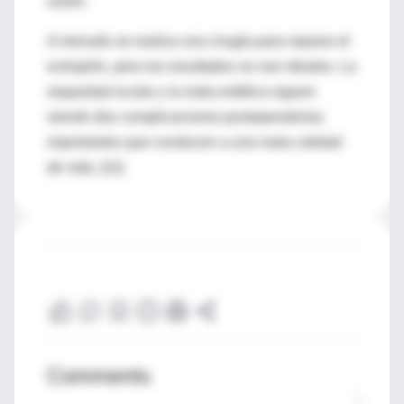
visión.
A menudo se realiza una cirugía para reparar el
ectropión, pero los resultados no son ideales. La
sequedad ocular y la mala estética siguen
siendo dos complicaciones postoperatorias
importantes que conducen a una mala calidad
de vida. [11]
Comments