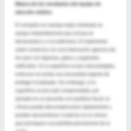
Mejora de los resultados del equipo de
atención médica
El ectropión se maneja mejor mediante un
equipo interprofesional que incluya al
farmacéutico y a la enfermera. El tratamiento
suele comenzar con una lubricación agresiva de
los ojos con lágrimas, geles y ungüentos
artificiales. Si la superficie ocular está protegida,
entonces no existe una necesidad urgente de
proteger el párpado. Sin embargo, si la
superficie ocular está comprometida, por
ejemplo en un paciente con parálisis facial, la
córnea puede descompensarse rápidamente y
pueden desarrollarse cicatrices en la córnea
que provoquen una pérdida permanente de la