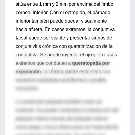
sitúa entre 1 mm y 2 mm por encima del limbo
corneal inferior. Con el ectropión, el párpado
inferior también puede quedar visualmente
hacia afuera. En casos extremos, la conjuntiva
tarsal puede ser visible y presentar signos de
conjuntivitis crónica con queratinización de la
conjuntiva. Se puede inyectar el ojo y, en casos
extremos que conducen a
queratopatía por
exposición
, la córnea puede estar seca con
erosiones epiteliales puntiformes y posible
ulceración.
La laxitud del párpado también suele ser
evidente. Se puede comprobar la distracción del
párpado inferior tirando del párpado inferior
hacia abajo y hacia afuera para ver hasta dónde