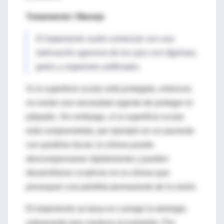
Tratamiento / Manejo
El tratamiento suele comenzar con una
lubricación agresiva
de los ojos con lágrimas,
geles y ungüentos artificiales.
Si la superficie ocular está protegida, entonces
no existe una necesidad urgente de proteger el
párpado. Sin embargo, si la superficie ocular
está comprometida, por ejemplo en un paciente
con parálisis facial, la córnea puede
descompensarse rápidamente y pueden
desarrollarse cicatrices en la córnea que
provoquen una pérdida permanente de la visión.
El tratamiento se basa en corregir la etiología
subyacente que conduce al ectropión. Por