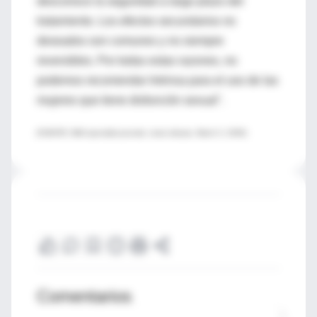
desconoce la seguridad a largo plazo del
tratamiento. Los efectos secundarios no
deseados son comunes y no siempre
reversibles. Por todas estas razones, no
podemos recomendar Intrinsa para el uso de las
mujeres que tiene disfunción sexual".
(FUENTE: BMJ specialist journals, news release, March 3, 2009)
Comentarios