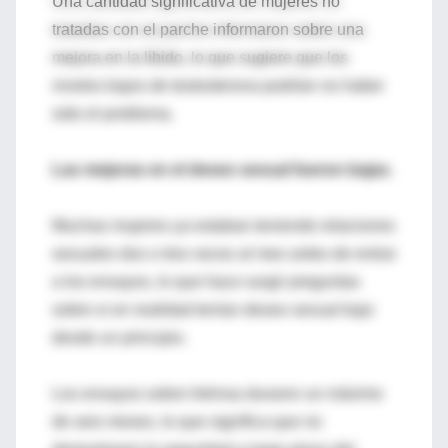
Una cantidad significativa de mujeres no
tratadas con el parche informaron sobre una
mejora en la libido, lo que sugiere que los
niveles bajos de testosterona podrían no haber
sido el problema.
Las mejoras en el deseo sexual fueron bajas.
Muchas mujeres ya estaban teniendo relaciones
sexuales dos o tres veces al mes antes de entrar
a los ensayos, lo que hace surgir preguntas
sobre si en realidad tenían deseo sexual bajo
desde un principio.
Los ensayos sobre Intrinsa duraron un máximo
de seis meses, lo que significa que no