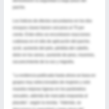
demostraron la seguridad a largo plazo del
parche.
Los índices de efectos secundarios en los dos
ensayos claves fueron cercanos al 75 por
ciento. Entre ellos se encontraron reacciones
cutáneas en el sitio de aplicación del parche,
acné, aumento del pelo, pérdida del cabello,
dolor en los senos, aumento de peso, insomnio,
oscurecimiento de la voz y migraña.
"La evidencia publicada hasta ahora se basa en
grupos muy seleccionados de mujeres y solo
muestra mejoras ligeras en los parámetros
sexuales, además de marcada respuesta al
placebo", según la revista. "Además, se