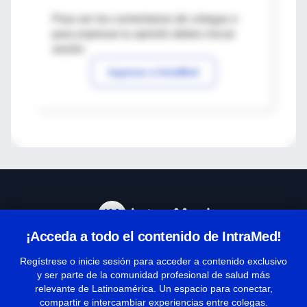
Para ver los comentarios de colegas o
para expresar tu opinión debes iniciar
sesión
Ingresar a IntraMed
¡Acceda a todo el contenido de IntraMed!
Centro de Ayuda
Regístrese o inicie sesión para acceder a contenido exclusivo
y ser parte de la comunidad profesional de salud más
relevante de Latinoamérica. Un espacio para conectar,
Términos y condiciones
compartir e intercambiar experiencias entre colegas.