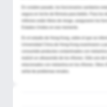
En octubre pasado, los funcionarios sanitarios 
segura en leche de fórmula para bebés. Para los de
millones están libres de riesgo, aseguraron los fu
Estados Unidos en ese momento.
En el estudio de Hong Kong, sobre el que se infor
Universidad China de Hong Kong examinaron a po
consumido productos contaminados con melamina d
realizó un ultrasonido de los riñones. Sólo uno de 
relacionados con melamina en los riñones. Otros 2
señal de problemas renales.