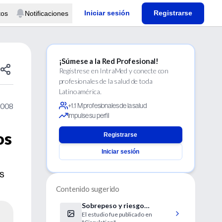
Iniciar sesión
Registrarse
tos
Notificaciones
¡Súmese a la Red Profesional!
Regístrese en IntraMed y conecte con
profesionales de la salud de toda
Latinoamérica.
2008
+1.1 M profesionales de la salud
Impulse su perfil
os
Registrarse
Iniciar sesión
os
Contenido sugerido
Sobrepeso y riesgo
El estudio fue publicado en
cardíaco