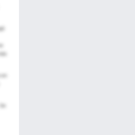
egó
se
más
s en
 Se