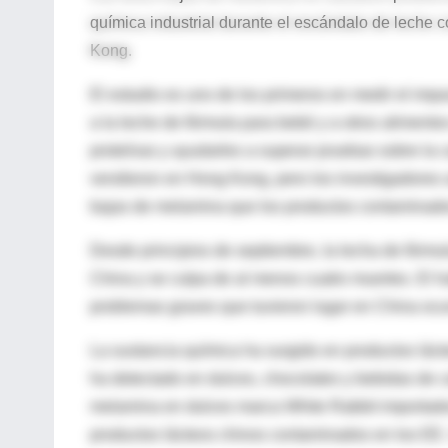
química industrial durante el escándalo de leche
Kong.
El estudio es uno de los primeros en medir el imp
a la leche de fórmula para bebé y a otros alimento
proteínas y ayudarles a superar pruebas sobre la 
vendieron en Hong Kong, pero los investigadores
bajas de melamina que los productos contaminado
Desde principios de septiembre, la lecha de fór
China y se culpa de al menos cuatro muertes. El h
problemas graves que tuvieron lugar en China ocu
La sustancia química ha surgido en productos láct
ha detectado en dulces, chocolates y bebidas de c
melamina en dulces marca White Rabbit importad
productos lácteos chinos contaminados en los EE. 