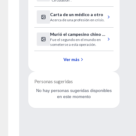
"Circulation".
Carta de un médico a otro
Acerca de una profesión en crisis.
Murió el campesino chino al
Fue el segundo en el mundo en
que le realizaron un
someterse a esta operación.
trasplante de cara
Ver más
Personas sugeridas
No hay personas sugeridas disponibles
en este momento