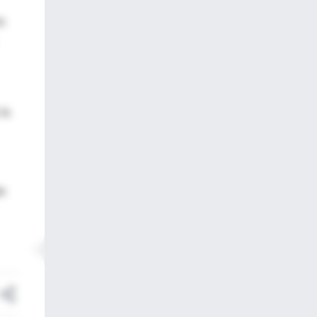
s
la
le