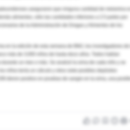
estadounidenses aseguraron que ninguna cantidad de melamina e
más alimentos, sólo las cantidades inferiores a 2.5 partes por
ncionarios de la Administración de Drogas y Alimentos de los
ma en la edición de esta semana de BMJ, los investigadores de 
co más de 3,000 niños de hasta doce años. Todos habían
urante un mes o más. Se analizó la orina de cada niño y se
los niños tenía un cálculo y otros siete posibles depósitos
08 dieron positivo en pruebas de sangre en la orina, una posib