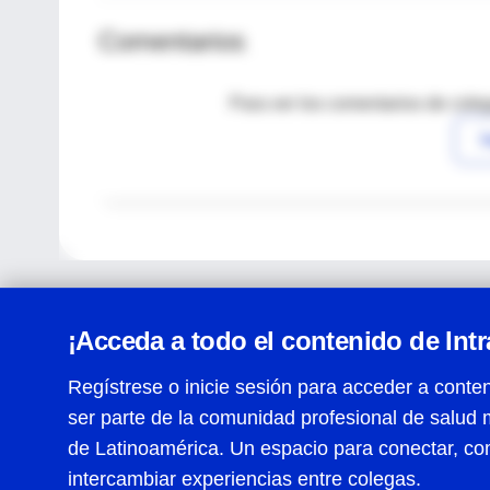
Comentarios
Para ver los comentarios de coleg
I
¡Acceda a todo el contenido de Int
Regístrese o inicie sesión para acceder a conten
ser parte de la comunidad profesional de salud 
Centro de Ayuda
de Latinoamérica. Un espacio para conectar, co
Términos y condiciones
| Políticas de privacidad
| Todos
intercambiar experiencias entre colegas.