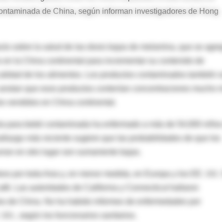
 contaminada de China, según informan investigadores de Hong
acto sobre la salud de las dosis bajas de melamina, que se agr
s en la China continental para incrementar su contenido de
calidad de los alimentos. Los productos contaminados también 
 anotan que esos productos contenían concentraciones mucho 
s vendidos en China continental.
mula para bebé contaminada ha enfermado a más de 54,000 niño
allazgo más reciente sugiere que las probabilidades de que los
rran en otro lugar son sumamente bajas.
eos por toda Asia y, en menor medida, en Europa y los EE. UU.
afé. Las autoridades de California y Connecticut hallaron
os de China. No ha habido informes de enfermedades por
UU., según los funcionarios sanitarios.