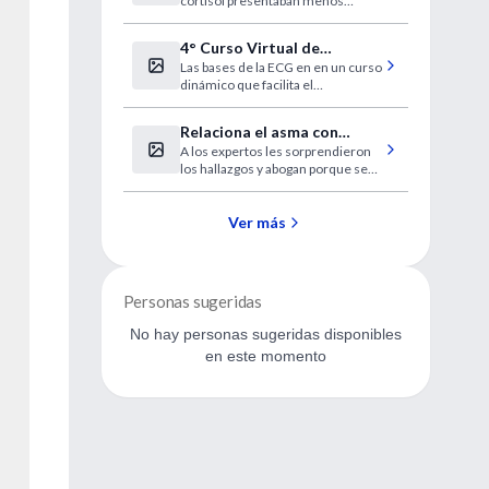
cortisol presentaban menos
miedo a esta aversión. "Todavía
hay que investigar sus beneficios
4° Curso Virtual de
frente a sus efectos secundarios".
Las bases de la ECG en en un curso
Electrocardiografía Clínica
dinámico que facilita el
IntraMed
aprendizaje. Lo que siempre quiso
aprender en el formato didáctico
Relaciona el asma con
que estaba esperando
A los expertos les sorprendieron
probabilidad de diabetes y
los hallazgos y abogan porque se
enfermedad cardiaca
realicen más investigaciones.
Ver más
Personas sugeridas
No hay personas sugeridas disponibles
en este momento