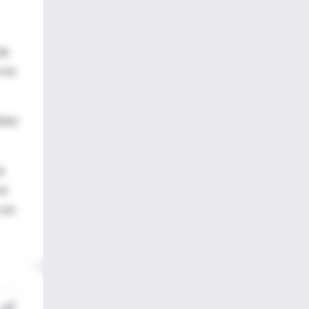
de
n en
rían
a
se
s ya