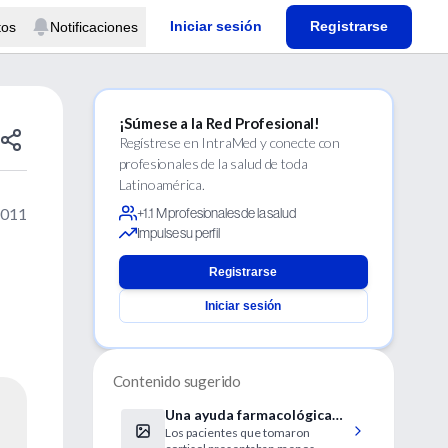
Iniciar sesión
Registrarse
tos
Notificaciones
¡Súmese a la Red Profesional!
Regístrese en IntraMed y conecte con
profesionales de la salud de toda
Latinoamérica.
2011
+1.1 M profesionales de la salud
Impulse su perfil
Registrarse
Iniciar sesión
Contenido sugerido
Una ayuda farmacológica
Los pacientes que tomaron
contra la fobia a las alturas