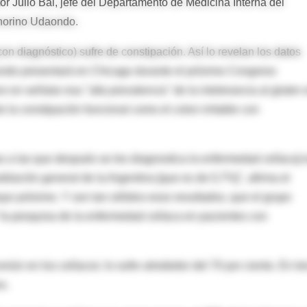
r Julio Bai, jefe del Departamento de Medicina Interna del
onorino Udaondo.
n diagnóstico) sufre de constipación. Así lo revelan los datos
aondo presentará en Chicago durante el próximo Congreso
 en señalar esa "alta prevalencia" de la intolerancia al gluten 
o la constipación funcional como el colon irritable con
as a las que después se les diagnostica la enfermedad celíaca] 
blación general de la Argentina [que es de 0,7%]", afirma el
yo próximo. Y son tan sólidos esos resultados, que el grupo
la pesquisa de la enfermedad celíaca en pacientes con
omún en los celíacos: lo sufre alrededor del 70 por ciento. En tr
s.