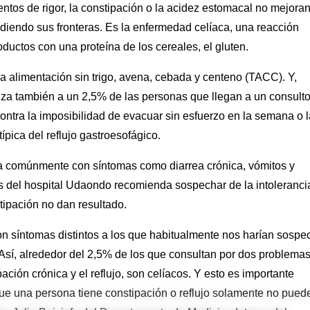
ntos de rigor, la constipación o la acidez estomacal no mejoran
diendo sus fronteras. Es la enfermedad celíaca, una reacción
ductos con una proteína de los cereales, el gluten.
a alimentación sin trigo, avena, cebada y centeno (TACC). Y,
za también a un 2,5% de las personas que llegan a un consulto
ntra la imposibilidad de evacuar sin esfuerzo en la semana o l
pica del reflujo gastroesofágico.
ia comúnmente con síntomas como diarrea crónica, vómitos y
 del hospital Udaondo recomienda sospechar de la intolerancia
stipación no dan resultado.
on síntomas distintos a los que habitualmente nos harían sospe
Así, alrededor del 2,5% de los que consultan por dos problema
ión crónica y el reflujo, son celíacos. Y esto es importante
ue una persona tiene constipación o reflujo solamente no pued