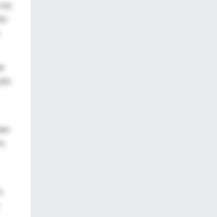
 los
dez
.
te
país
tan
s,
a