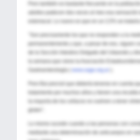
Pero también es bastante frecuente en la población
adultos padecen dos veces al mes esa sensación tan
estomacal. Lo nuevo es que en un 2,5% se tratarí
"Son precisamente los que no responden a la medi
permanentemente y que, a pesar de eso, siguen co
de la Sección Intestino Delgado del Udaondo y direc
la semana que viene la Asociación Estadounidense
Gastroenterología (
www.sage.org.ar
).
Pero Bai precisó que debería tenerse en cuenta que
tratamiento por muchos años y tienen una recaíd
la mayoría de los celíacos no vuelven a tener sínt
gluten".
Lo mismo sucede cuando a las personas con consti
mediante una determinación de anticuerpos en sang