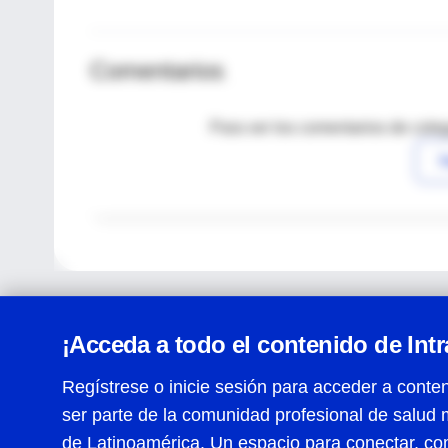
Comentarios
Para ver los comentarios de coleg
I
¡Acceda a todo el contenido de Int
Regístrese o inicie sesión para acceder a conten
ser parte de la comunidad profesional de salud 
Centro de Ayuda
de Latinoamérica. Un espacio para conectar, co