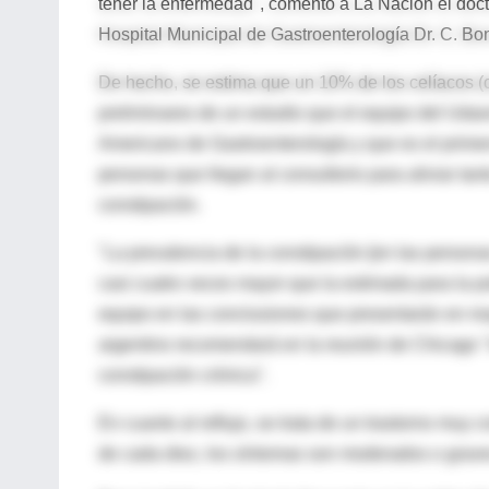
tener la enfermedad", comentó a La Nacion el docto
Hospital Municipal de Gastroenterología Dr. C. B
De hecho, se estima que un 10% de los celíacos (co
preliminares de un estudio que el equipo del Ud
Americano de Gastroenterología y que es el primero
personas que llegan al consultorio para aliviar tant
constipación.
"La prevalencia de la constipación [en las person
casi cuatro veces mayor que la estimada para la po
equipo en las conclusiones que presentarán en ma
argentino recomendará en la reunión de Chicago "
constipación crónica".
En cuanto al reflujo, se trata de un trastorno muy c
de cada diez, los síntomas son moderados o grave