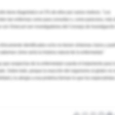
ólo tiene diagnóstico un 5% de ellos por varios motivos. "Los
nten tan enfermas como para consultar o, como pareciera, más 
to con Smecuol son investigadores del Consejo de Investigació
clínicamente identificados ocho no tienen síntomas claros y pod
 sabemos cómo sería la historia natural de la enfermedad."
y que sospechar de la enfermedad cuando el tratamiento para l
rado. Sobre todo, porque la reacción del organismo al gluten no 
ilidad y la alergia a esa proteína forman lo que los especialista