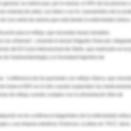
 general: se estima que, por lo menos, el 40% de los jóvenes y
 molesta de ardor, con dolor o sin él, característico de la aci
a de una señal de alarma que está dando la enfermedad celíaca
cación para el reflujo, que necesitan tomar remedios
n los síntomas", comentó el doctor Edgardo Smecuol, integran
tor del III Curso Internacional de Otoño, que realizarán en el 
 de Gastroenterología y la Sociedad Argentina de
, "a diferencia de los pacientes con reflujo clásico, que necesi
a de hasta el 80% en el año cuando suspenden los medicamento
omas de reflujo cuando cumplen con la alimentación libre de
pación se les confirma el diagnóstico de la enfermedad celíac
re y una biopsia intestinal. Entonces, la dieta sin TACC alivia