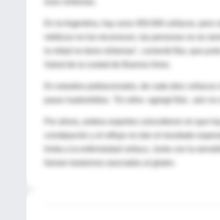
esos síntomas.
En la Argentina, hay unos 450.000 celíacos, pero s
médicos no los reconocen, las personas no se sie
la mitad no tiene síntomas", comentó Bai, que jun
Salud de la ciudad de Buenos Aires.
En estudios poblacionales, de cada diez celíacos 
pasar inadvertidos. "En ellos -agregó Bai-, aún no
Por ahora, ambos expertos coincidieron en que ha
constipación y el reflujo no dan el resultado espe
limita a la enfermedad celíaca. Junto con la sensib
llaman trastornos asociados al gluten.