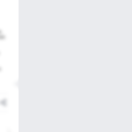
e.
uto
s