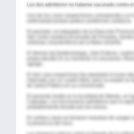
Los dos admitieron no haberse vacunado contra el 
Uno de los casos sospechosos corresponde a un h
enfermedad porque padece problemas cardíacos.
El paciente, un trabajador de la Dirección Provinc
otro centro asistencial privado de Posadas, donde
síntomas característicos de la fiebre amarilla.
El director de Epidemiología, Julio Estévez, explic
propia decidió en su momento no vacunarse. Ahor
agregó.
El otro caso sospechoso fue reportado el lunes de
internado con un cuadro febril, pero su estado es b
de Salud Pública en un comunicado.
El paciente reside en la localidad de Wanda, un lu
Cataratas. Los funcionarios admitieron que la apar
probablemente llevado por los monos.
En ambos casos se tomaron muestras de sangre a lo
la presencia del virus.
Los primeros indicios sobre la llegada de la enfer