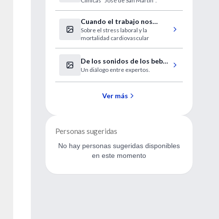
Clínicas "José de San Martín".
Hospital de Clínicas
Cuando el trabajo nos
Sobre el stress laboral y la
“come” la vida
mortalidad cardiovascular
De los sonidos de los bebés
Un diálogo entre expertos.
al lenguaje como parche
evolutivo
Ver más
Personas sugeridas
No hay personas sugeridas disponibles
en este momento