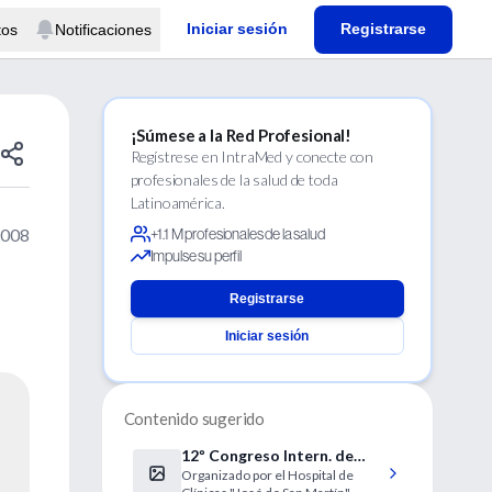
Iniciar sesión
Registrarse
tos
Notificaciones
¡Súmese a la Red Profesional!
Regístrese en IntraMed y conecte con
profesionales de la salud de toda
Latinoamérica.
2008
+1.1 M profesionales de la salud
Impulse su perfil
Registrarse
Iniciar sesión
Contenido sugerido
12º Congreso Intern. de
Organizado por el Hospital de
Medicina Interna del