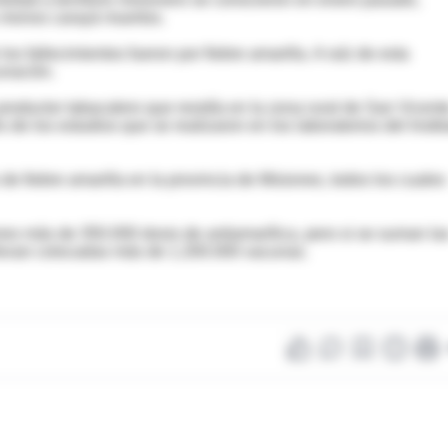
s monos carayá muertos.
os fallecimientos fueron por fiebre amarilla. A raíz de esta
unación.
productor tabacalero que residía en la zona rural de San Vicent
de los estudios que se realizaron en los laboratorios del Instit
e fiebre amarilla en la provincia de Misiones, todos los cuales
nes más de 350.000 dosis de antiamarílica, pero si se suman la
llevan colocadas más de 1.200.000 vacunas.