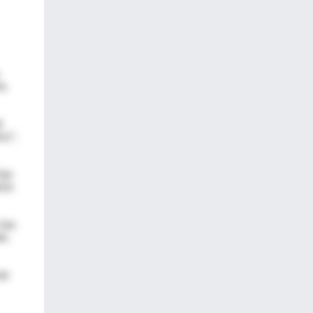
e,
d
co",
fue
rio
 las
e,
ar