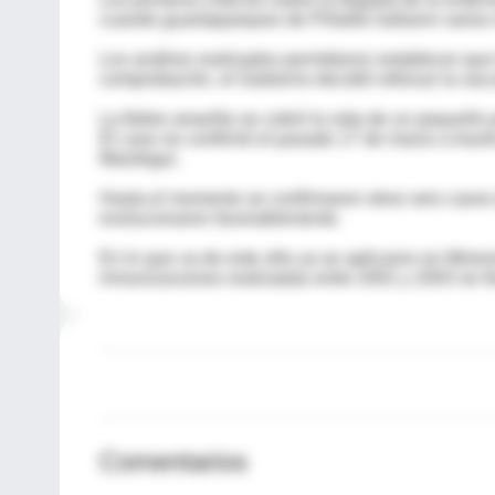
cuando guardaparques de Piñalito hallaron vario
Los análisis realizados permitieron establecer que l
comprobación, el Gobierno decidió reforzar la vac
La fiebre amarilla se cobró la vida de un pequeño 
El caso se confirmó el pasado 17 de marzo a través 
Maiztegui.
Hasta el momento se confirmaron otros seis casos d
evolucionaron favorablemente.
En lo que va de este año ya se aplicaron en Misio
inmunizaciones realizadas entre 2001 y 2003 se 
Comentarios