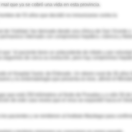
mal que ya se cobró una vida en esta provincia.
ombre de 53 años que decidió no inmunizarse contra la
ial de Vialidad, fue derivado desde una clínica de San Vicente a
 permanece internado con compromiso hepático, ictericia y fiebr
ó que "el paciente tiene un antecedente de infarto y por volunta
a seguimos de cerca su evolución, pero hay compromiso hepáti
sde el Hospital Samic de Eldorado. Un obrero rural de 26 años 
ueno y la sintomatología que presenta es leve, afirmó el Ministe
gar que está 250 kilómetros al Norte de Posadas y a sólo 50 de
ición de este caso revela que el virus se expandió hacia el Oest
s pacientes y se remitieron al Instituto Maiztegui para confirm
medad a territorio misionero se conocieron en enero pasado,