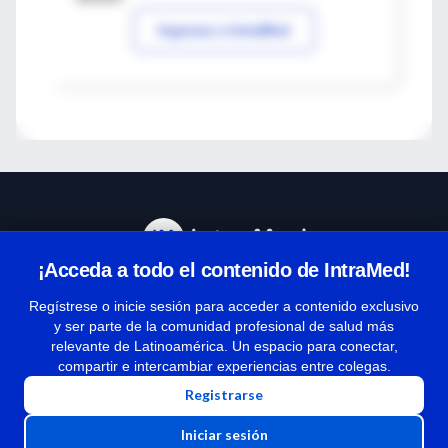
Ingresar a IntraMed
¡Acceda a todo el contenido de IntraMed!
Centro de Ayuda
Regístrese o inicie sesión para acceder a contenido exclusivo
y ser parte de la comunidad profesional de salud más
relevante de Latinoamérica. Un espacio para conectar,
Términos y condiciones
compartir e intercambiar experiencias entre colegas.
| Políticas de privacidad
Registrarse
| Todos los derechos reservados | Copyright 1997-2026
Iniciar sesión