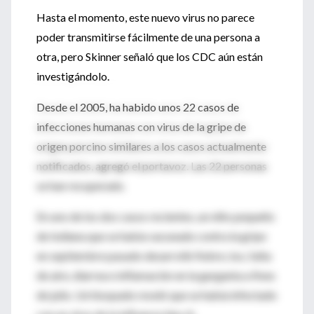
Hasta el momento, este nuevo virus no parece
poder transmitirse fácilmente de una persona a
otra, pero Skinner señaló que los CDC aún están
investigándolo.
Desde el 2005, ha habido unos 22 casos de
infecciones humanas con virus de la gripe de
origen porcino similares a los casos actualmente
notificados, agregó el portavoz. Las 22 personas
se han recuperado.
En uno de los dos casos recientes, un niño pequeño
de Indiana que se había vacunado contra la gripe
en septiembre pasado desarrolló fiebre, tos, falta
de aire, diarrea e inflamación en la garganta a fines
de julio. Un hisopado reveló que se había infectado