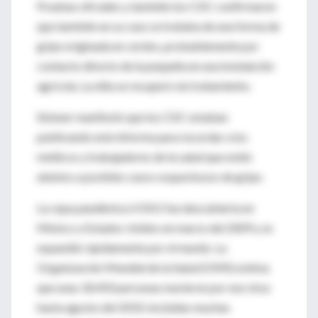
Pruebas oficiales y también los CDC confirmaron
que también en su caso se trataba de una forma de
gripe originada en cerdos, probablemente por
contacto directo de la pequeña en una instalación
agrícola. La niña se recuperó sin tratamiento.
Skinner manifestó que los CDC estaban
publicando este informe para recordar a los
médicos y trabajadores de la salud que estén
atentos a posibles casos sospechosos de gripe.
La cepa pandémica H1N1 fue descubierta en
México y Estados Unidos en marzo del 2009 y se
expandió rápidamente por el mundo. La
Organización Mundial de la Salud (OMS) estima
que unas 18.450 personas murieron por ese virus
hasta agosto del 2010, incluidas muchas