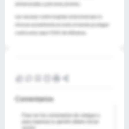
embarazadas y personas jóvenes.
Las vacunas contra la gripe estacional que se
ofrecen actualmente en todo el mundo protegen
contra esta cepa H1N1 de influenza.
Comentarios
Para ver los comentarios de colegas o
para expresar tu opinión debes iniciar
sesión