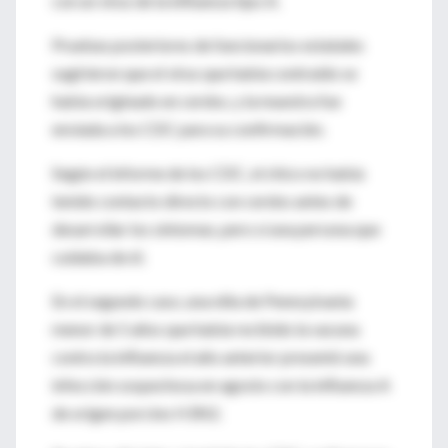
con un virus de la influenza tipo A.
Pruebas posteriores de funcionarios estatales
sugirieron que el virus que había contraído se
había originado en cerdos, y la muestra fue
enviada a los CDC para su confirmación.
Según el informe de los CDC, el chico no había
tenido contacto directo con cerdos antes de
desarrollar los síntomas, pero sí una persona que
cuidaba de él.
En el segundo caso, una niña de Pennsylvania
menor de 5 años que había recibido la vacuna
contra la influenza el año anterior presentó una
infección sospechosa en agosto con la influenza A
de origen porcino H3N2.