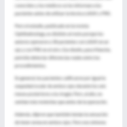
conocidos y los médicos se los informan a los
pacientes antes de utilizar la técnica LASIK o PRK.
Pero el estudio, publicado en la revista
Ophthalmology, es distinto al resto porque los
autores operaron a 34 pacientes con LASIK en un
ojo y con PRK en el otro. Ese diseño, para Manche,
permite detectar diferencias reales entre los
procedimientos.
En general, los pacientes calificaron por igual la
sequedad ocular de ambos ojos durante los seis
meses posteriores a la cirugía. Pero, al año, no
sentían más molestias que antes de la operación.
Además, dijeron que también tenían la sensación
de tener arena en ambos ojos. Pero ese síntoma