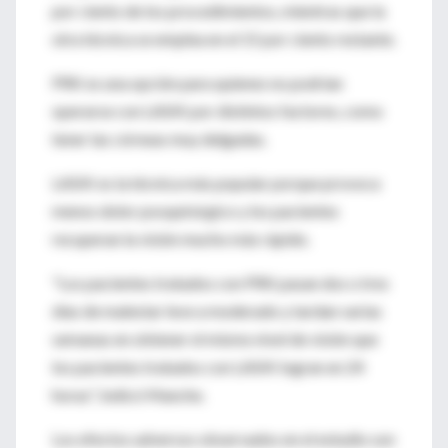
por ciento de los procedimientos, mientras que la
otra técnica se emplea en el 15 por ciento restante.
PRK es una opción para quienes no podrían
operarse con LASIK por distintos factores, como
tener las córneas muy delgadas.
LASIK es la técnica más popular porque provoca
menos dolor posquirúrgico y los pacientes
recuperan la visión mucho más rápido.
"Los pacientes tratados con PRK pasan dos o tres
días de malestar leve a moderado y tardan varias
semanas en obtener el mismo nivel de visión que
los pacientes tratados con LASIK logran en 24
horas", indicó Manche.
Los efectos adversos observados en el estudio son