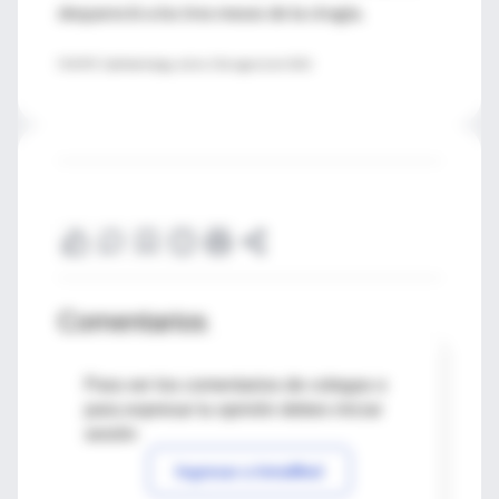
despareció a los tres meses de la cirugía.
FUENTE: Ophthalmology, online 13 de agosto del 2012
Comentarios
Para ver los comentarios de colegas o
para expresar tu opinión debes iniciar
sesión
Ingresar a IntraMed