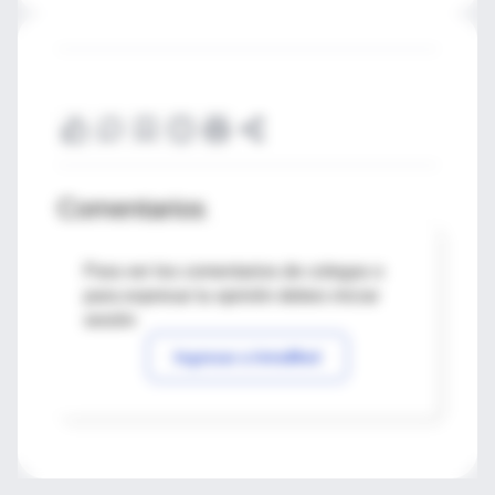
Comentarios
Para ver los comentarios de colegas o
para expresar tu opinión debes iniciar
sesión
Ingresar a IntraMed