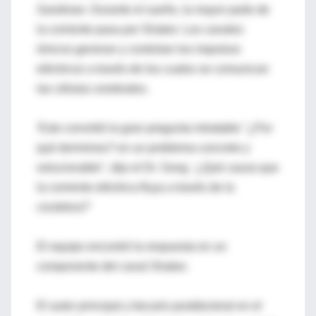
Sandman. Durante el sueño, la mayor parte de
la corriente pasa por Shaker. Los canales
iónicos generan y controlan los impulsos
eléctricos a través de los cuales se comunican
las células cerebrales.
'Esto convirtió la gran pregunta intratable "¿Por
qué dormimos? en un problema concreto y
solucionable", dijo el Dr. Song. '¿Qué causa que
la corriente eléctrica fluya a través de la
coctelera?'
El equipo encontró la respuesta en un
componente del canal Shaker.
El autor principal y becario postdoctoral en el