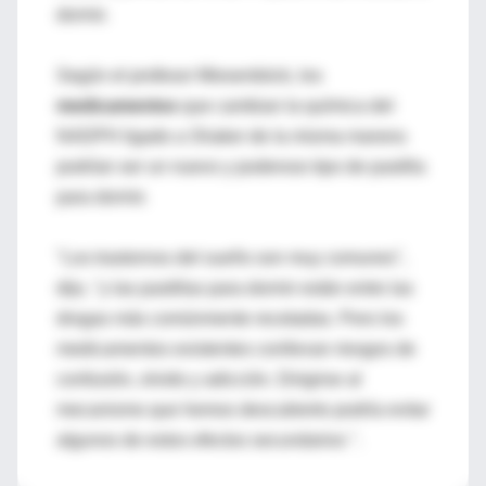
dormir.
Según el profesor Miesenböck, los
medicamentos
que cambian la química del
NADPH ligado a Shaker de la misma manera
podrían ser un nuevo y poderoso tipo de pastilla
para dormir.
"Los trastornos del sueño son muy comunes",
dijo, "y las pastillas para dormir están entre las
drogas más comúnmente recetadas. Pero los
medicamentos existentes conllevan riesgos de
confusión, olvido y adicción. Dirigirse al
mecanismo que hemos descubierto podría evitar
algunos de estos efectos secundarios ".