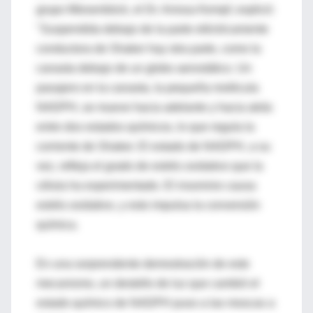
grupo Miesenböck, el Dr. Anissa Kempf, explicó:
"Suspendida debajo de la parte eléctricamente
conductora de Shaker hay otra parte, como la
canasta debajo de un globo aerostático. Un
pasajero en la canasta, la pequeña molécula
NADPH, se mueve hacia adelante y hacia atrás
entre dos estados químicos, lo que regula la
corriente de Shaker. El estado de NADPH, a su
vez, refleja el grado de estrés oxidativo que la
célula ha experimentado. El insomnio causa
estrés oxidativo, y esto impulsa la conversión
química.
En una sorprendente demostración de este
mecanismo, un destello de luz que cambió el
estado químico de NADPH puso a las moscas a