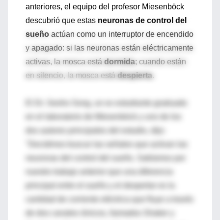
anteriores, el equipo del profesor Miesenböck
descubrió que estas
neuronas de control del
sueño
actúan como un interruptor de encendido
y apagado: si las neuronas están eléctricamente
activas, la mosca está
dormida
; cuando están
en silencio, la mosca está
despierta
.
El Dr. Seoho Song, un ex estudiante graduado
en el laboratorio de Miesenböck y uno de los
dos autores principales del estudio, dijo:
"Decidimos buscar las señales que activan las
neuronas del control del sueño. Sabíamos por
nuestro trabajo anterior que una diferencia
principal entre el sueño y el despertar es la
cantidad de corriente eléctrica que fluye a través
de dos canales iónicos, llamados Shaker y