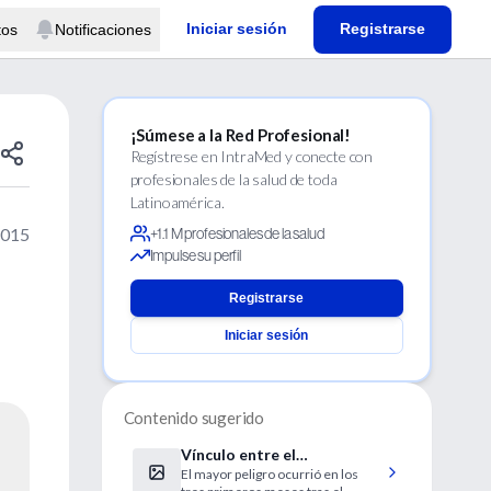
Iniciar sesión
Registrarse
tos
Notificaciones
¡Súmese a la Red Profesional!
Regístrese en IntraMed y conecte con
profesionales de la salud de toda
Latinoamérica.
2015
+1.1 M profesionales de la salud
Impulse su perfil
Registrarse
Iniciar sesión
Contenido sugerido
Vínculo entre el
El mayor peligro ocurrió en los
diagnóstico de cáncer y el