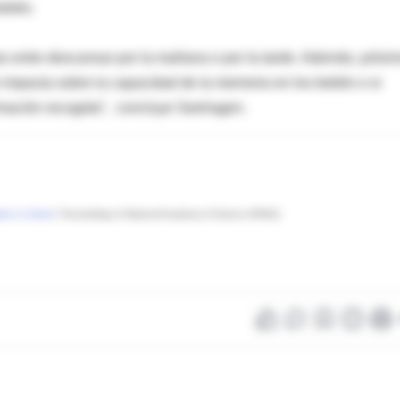
bebés.
ias entre descansar por la mañana o por la tarde. Además, próxi
o impacta sobre la capacidad de la memoria en los bebés o si
ormación recogida”, concluye Seehagen.
ion in infants
" Proceedings of National Academy of Science (PNAS)