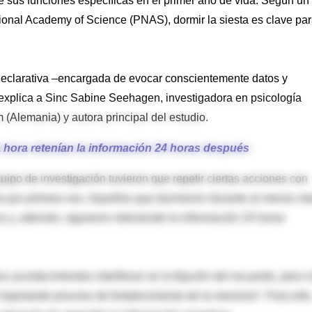
e sus funciones específicas en el primer año de vida. Según un
tional Academy of Science (PNAS), dormir la siesta es clave pa
declarativa –encargada de evocar conscientemente datos y
 explica a Sinc Sabine Seehagen, investigadora en psicología
 (Alemania) y autora principal del estudio.
hora retenían la información 24 horas después
uipo de investigación tuvieron que repetir ciertas acciones con
do por primera vez. Aquellos que durmieron durante al menos m
os y, además, siguieron reteniendo la información 24 horas
s acontecimientos interfieran en la fijación del recuerdo, pero 
mportante proceso de fortalecimiento de la memoria”. Para ello