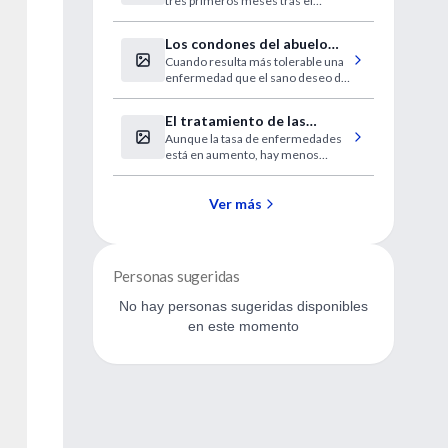
tres primeros meses tras el
riesgo de ACV
diagnóstico.
Los condones del abuelo
Cuando resulta más tolerable una
Nino
enfermedad que el sano deseo de
un hombre mayor.
El tratamiento de las
Aunque la tasa de enfermedades
enfermedades renales
está en aumento, hay menos
puede estar mejorando
pacientes que sufren una
insuficiencia orgánica o que
fallecen.
Ver más
Personas sugeridas
No hay personas sugeridas disponibles
en este momento