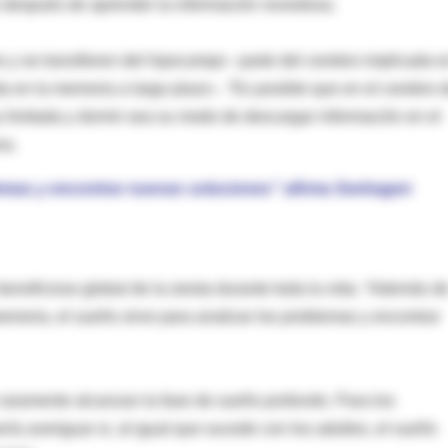
o después de aprender la información novedosa.
s y se transfieren del hipocampo –parte del cerebro implicada e
 en la memoria a largo plazo–. “Es posible que en el cerebro 
limitada y dormir sea su modo de descargar información en el
ra.
blemas y encontrar nuevas soluciones” afirma Seehagen
eneficioso global de la siesta durante toda la vida. “Además d
memoria, el sueño sirve para analizar los problemas y encontrar
raramente alcanzan la fase de sueño profundo. Para los
ería averiguar si, al igual que sucede con los adultos, el sueño