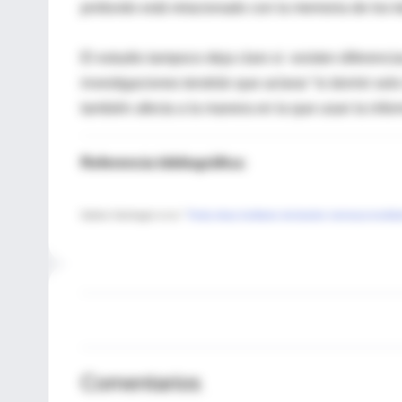
profundo está relacionado con la memoria de los 
El estudio tampoco deja claro si existen diferenc
investigaciones tendrán que aclarar “si dormir sol
también afecta a la manera en la que usan la inf
Referencia bibliográfica:
Sabine Seehagen et al. "
Timely sleep facilitates declarative memoryconsolidat
Comentarios