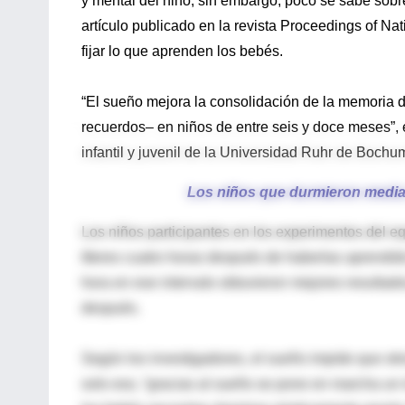
y mental del niño; sin embargo, poco se sabe sobr
artículo publicado en la revista Proceedings of Na
fijar lo que aprenden los bebés.
“El sueño mejora la consolidación de la memoria 
recuerdos– en niños de entre seis y doce meses”,
infantil y juvenil de la Universidad Ruhr de Bochum
Los niños que durmieron media 
Los niños participantes en los experimentos del eq
títeres cuatro horas después de haberlas aprendi
hora en ese intervalo obtuvieron mejores resultad
después.
Según los investigadores, el sueño impide que otro
solo eso, “gracias al sueño se pone en marcha un i