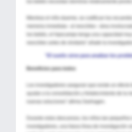
los bebés necesitan dormirse relativamente pront
Mientras el niño duerme, se codifican los recuerdo
memoria inmediata– al neocórtex –área involucrada
los bebés, el hipocampo tenga una capacidad muy 
neocórtex antes de olvidarla” añade la investigado
"El sueño sirve para analizar los pro
Beneficios para todos
Los investigadores aseguran que existe un efecto b
ayudar a la consolidación y fortalecimiento de la 
nuevas soluciones” afirma Seehagen.
Durante estos descansos, los niños tan pequeños 
investigadores, una futura línea de investigación s