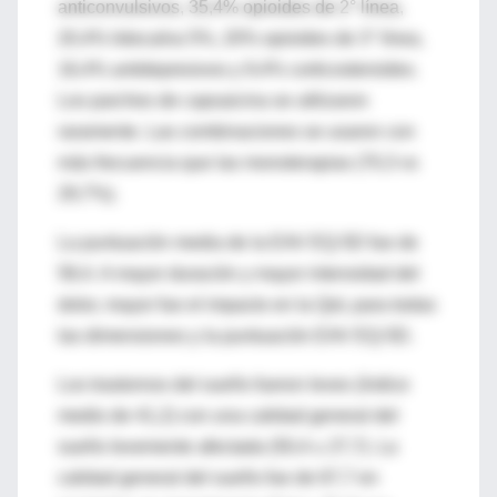
anticonvulsivos, 35,4% opioides de 2° línea,
20,4% lidocaína 5%, 20% opioides de 3° línea,
16,4% antidepresivos y 9,4% corticosteroides.
Los parches de capsaicina se utilizaron
raramente. Las combinaciones se usaron con
más frecuencia que las monoterapias (70,3 vs
29,7%).
La puntuación media de la EAV EQ-5D fue de
58,4. A mayor duración y mayor intensidad del
dolor, mayor fue el impacto en la QoL para todas
las dimensiones y la puntuación EAV EQ-5D.
Los trastornos del sueño fueron leves (índice
medio de 41,2) con una calidad general del
sueño levemente afectada (50,4 ± 27,7). La
calidad general del sueño fue de 67,7 en