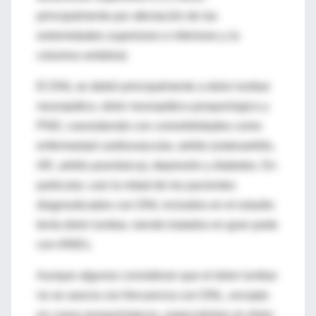
principalmente por afectación de las
extremidades superiores e inferiores y la
columna vertebral.
El DNL se debió principalmente a dolor lumbar
neuropático, dolor neuropático posquirúrgico y
PND, coexistiendo con comorbilidades como
enfermedad cardiovascular, artritis (osteoartritis,
AR, artritis psoriásica), depresión y diabetes. En
particular, casi la mitad de los pacientes
diagnosticados con DNL incluidos en el estudio
tenía dolor lumbar, siendo tratados en gran parte
con AINEs.
Aunque algunos consideran que el dolor lumbar
no se asocia con frecuencia con DNL, excepto
en casos posquirúrgicos, especialistas en dolor