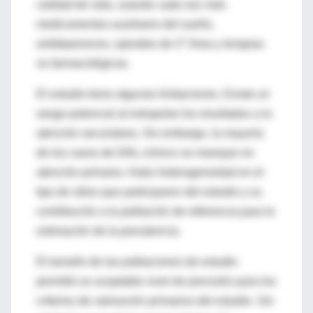
calidad de vida, usando cada vez más
medicamentos auxiliares del sueño,
antidepresivos, opioides de 3° línea y terapias
no farmacológicas.
El estudio tiene algunas limitaciones. Existe un
sesgo potencial al extrapolar los resultados a la
atención secundaria. Sin embargo, la mayoría
de los casos de DNL crónico se manejan en
atención primaria. Hubo heterogeneidad en el
tipo de sitios que participaron del estudio y su
contribución a la población de referencia para la
estimación de la prevalencia.
El tamaño de las poblaciones de estudio
permitió un aceptable nivel de precisión para los
criterios de valoración primarios del estudio. Sin