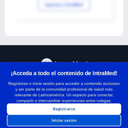
Ingresar a IntraMed
¡Acceda a todo el contenido de IntraMed!
Centro de Ayuda
Regístrese o inicie sesión para acceder a contenido exclusivo
y ser parte de la comunidad profesional de salud más
relevante de Latinoamérica. Un espacio para conectar,
Términos y condiciones
compartir e intercambiar experiencias entre colegas.
| Políticas de privacidad
Registrarse
| Todos los derechos reservados | Copyright 1997-2026
Iniciar sesión