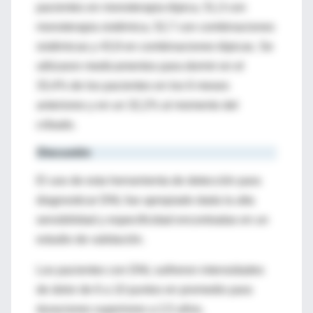
pacientes en monoterapia tópica, 51,3 con
monoterapia sistémica, 52,7 con combinaciones
sistémicas y 43,9 en combinaciones tópicas. Se
utilizaron medicamentos para dormir en el
33,4% de los pacientes en los 6 meses
anteriores y en un 32,2% al momento del
cribado.
Discusión
El uso de esta herramienta de detección para
diagnosticar DNL fue apropiado dada la alta
sensibilidad y especificidad encontradas en un
estudio de validación.
Los pacientes con DNL sufrieron intensidades
de dolor de 6 a 10 puntos en promedio para
duraciones superiores a 2,5 años,