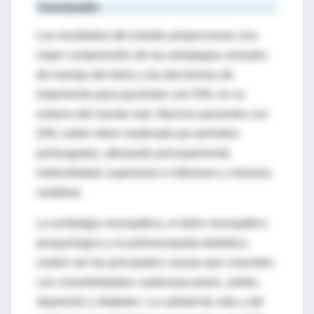
Conclusión
Los resultados del estudio proporcionan una
mejor comprensión de las estrategias actuales
de manejo del dolor y las decisiones de
tratamiento para pacientes con DNL en un
entorno del mundo real. Muchos pacientes con
DNL sufren dolor moderado por períodos
prolongados, afectando principalmente
extremidades superiores e inferiores y columna
vertebral.
La lumbalgia neuropática, el dolor neuropático
posquirúrgico y la polineuropatía diabética
suelen ser las principales causas que coexisten
con comorbilidades cardiovasculares, artritis,
depresión y diabetes. La calidad de vida y del