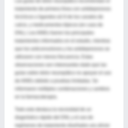
Las guías de dolor neuropático recomiendan el
tratamiento de primera línea con antidepresivos
tricíclicos o ligandos α2-δ de los canales de
calcio, y medicamentos tópicos (en caso de
DNL). Los AINEs fueron los principales
tratamientos informados en el estudio, mientras
que los anticonvulsivos y los antidepresivos se
utilizaron con menos frecuencia. Estas
observaciones son interesantes dado que las
guías sobre dolor neuropático no apoyan el uso
de AINEs debido a pruebas limitadas. Se
informaron múltiples combinaciones y cambios
en la farmacoterapia.
Todo esto destaca la necesidad de un
diagnóstico rápido del DNL y el uso de
regímenes de tratamiento diseñados ara aliviar