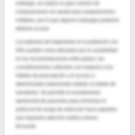
embargo, se realizó un gran número de
comparaciones sin ajuste para comparaciones
múltiples, por lo que algunos hallazgos pudieron
deberse al azar.
Los patrones de tratamiento en la población con
DNL pueden verse afectados por la variabilidad
en las recomendaciones entre países, las
consideraciones culturales con respecto a los
hábitos de prescripción y el acceso a
determinados tratamientos debido al estado de
reembolso. Se permitió el reclutamiento
oportunista de pacientes para minimizar el
potencial de sesgo de selección hacia aquellos
que requieren atención médica menos
frecuente.