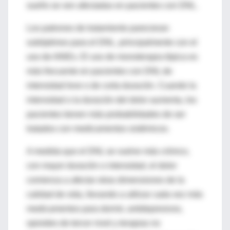
sueño se ven afectadas en pacientes con DNL.
Los patrones de tratamiento parecieran
subóptimos para el DNL, principalmente con el
uso de AINEs. El uso de monoterapia tópica es
más frecuente en pacientes con DNL de
intensidad leve o de corta duración. Cuando la
intensidad o la duración del dolor aumenta, los
pacientes tienen más probabilidades de ser
tratados con medicamentos sistémicos.
A medida que el DNL se vuelve más crónico,
con mayor duración o intensidad, el dolor
comienza a afectar otras dimensiones de la
calidad de vida, llevando a utilizar cada vez más
medicamentos para dormir, antidepresivos,
opioides de tercer nivel y terapias no