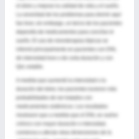
el dolor y mejorar la calidad de vida y el sueño.
La severidad de los problemas para dormir aquí
fue leve; sin embargo, un tercio de los pacientes
dependía de medicamentos para conciliar el
sueño. El uso de monoterapias tópicas se
informó principalmente en pacientes con DNL
de intensidad leve o de corta duración y con
QoL estable.
A medida que aumentó la intensidad o la
duración del dolor, los pacientes tuvieron más
probabilidades de ser tratados con
medicamentos sistémicos. Los resultados
mostraron que a medida que el DNL se vuelve
crónico con mayor duración o intensidad,
comienza a afectar otras dimensiones de la