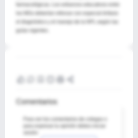
farmacológicas. Los esfuerzos educativos entre
los MGs deberían reforzar con especial énfasis
el diagnóstico y el manejo de la NPL según las
guías vigentes.
Comentarios
Para ver los comentarios de colegas o
para expresar tu opinión debes iniciar
sesión