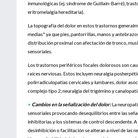
inmunológicas (ej. síndrome de Guillain-Barré), trast
eritromelalgia hereditaria).
La topografía del dolor en estos trastornos generalm
medias" ya que pies, pantorrillas, manos y antebrazo
distribución proximal con afectación de tronco, musl
sensoriales.
Los trastornos periféricos focales dolorosos son cau
raíces nerviosas. Estos incluyen neuralgia posherpét
polirradiculopatías cervicales y lumbares, dolor asoc
complejo tipo 2, neuralgia del trigémino y canalopatía
>
Cambios en la señalización del dolor:
La neuropatía
sensoriales provocando desequilibrios entre las señal
inhibitorias y los sistemas de control descendente. A
desinhibición o facilitación se alteran a nivel de las 