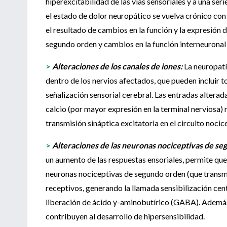
hiperexcitabilidad de las vías sensoriales y a una se
el estado de dolor neuropático se vuelva crónico con 
el resultado de cambios en la función y la expresión 
segundo orden y cambios en la función interneuronal 
>
Alteraciones de los canales de iones:
La neuropatía
dentro de los nervios afectados, que pueden incluir t
señalización sensorial cerebral. Las entradas alterad
calcio (por mayor expresión en la terminal nerviosa)
transmisión sináptica excitatoria en el circuito nocic
>
Alteraciones de las neuronas nociceptivas de s
un aumento de las respuestas ensoriales, permite que
neuronas nociceptivas de segundo orden (que transm
receptivos, generando la llamada sensibilización cen
liberación de ácido γ-aminobutírico (GABA). Además, 
contribuyen al desarrollo de hipersensibilidad.