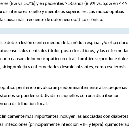
eres (8% vs. 5,7%) y en pacientes > 50 años (8,9% vs. 5,6% en < 49
s inferiores, cuello y miembros superiores. Las radiculopatías
a causa más frecuente de dolor neuropático crónico.
 se debe a lesión o enfermedad de la médula espinal y/o el cerebro.
osensoriales centrales (dolor posterior al ictus) y las enfermeda
nudo causan dolor neuropático central. También se produce dolor
l, siringomielia y enfermedades desmielinizantes, como esclerosis
europático periférico involucran predominantemente a las pequeñas
rastornos se pueden subdividir en aquellos con una distribución
n una distribución focal.
 clínicamente más importantes incluyen las asociadas con diabetes
s, infecciones (principalmente infección VIH y lepra), quimioterap