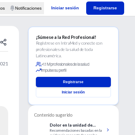
Iniciar sesión
Registrarse
tos
Notificaciones
¡Súmese a la Red Profesional!
Regístrese en IntraMed y conecte con
profesionales de la salud de toda
Latinoamérica.
2021
+1.1 M profesionales de la salud
Impulse su perfil
Registrarse
Iniciar sesión
Contenido sugerido
Dolor en la unidad de
Recomendaciones basadas en la
cuidados intensivos