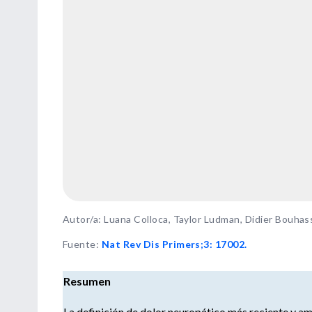
Autor/a: Luana Colloca, Taylor Ludman, Didier Bouhass
Fuente
:
Nat Rev Dis Primers;3: 17002.
Resumen
La definición de dolor neuropático más reciente y a