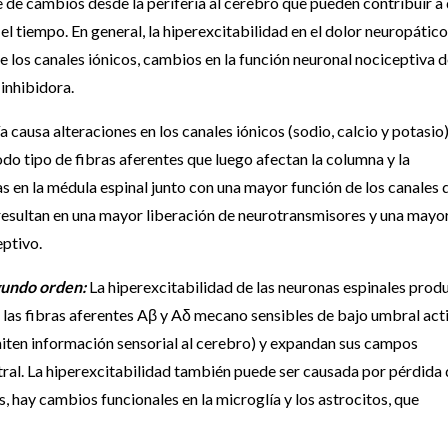
rie de cambios desde la periferia al cerebro que pueden contribuir a
el tiempo. En general, la hiperexcitabilidad en el dolor neuropático
de los canales iónicos, cambios en la función neuronal nociceptiva 
inhibidora.
 causa alteraciones en los canales iónicos (sodio, calcio y potasio
odo tipo de fibras aferentes que luego afectan la columna y la
as en la médula espinal junto con una mayor función de los canales 
 resultan en una mayor liberación de neurotransmisores y una mayo
eptivo.
egundo orden:
La hiperexcitabilidad de las neuronas espinales prod
 las fibras aferentes Aβ y Aδ mecano sensibles de bajo umbral act
iten información sensorial al cerebro) y expandan sus campos
tral. La hiperexcitabilidad también puede ser causada por pérdida
hay cambios funcionales en la microglía y los astrocitos, que