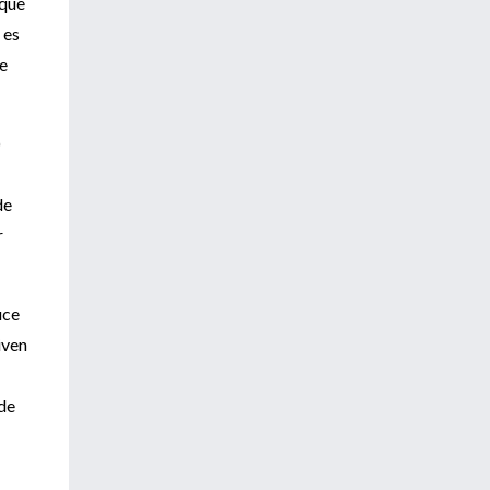
 que
 es
de
)
de
r
uce
iven
 de