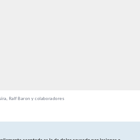
ira, Ralf Baron y colaboradores
mpliamente aceptada es la de dolor causado por lesiones o