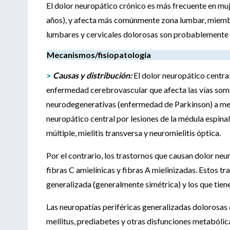
El dolor neuropático crónico es más frecuente en muj
años), y afecta más comúnmente zona lumbar, miembro
lumbares y cervicales dolorosas son probablemente l
Mecanismos/fisiopatología
>
Causas y distribución:
El dolor neuropático central
enfermedad cerebrovascular que afecta las vías somat
neurodegenerativas (enfermedad de Parkinson) a me
neuropático central por lesiones de la médula espina
múltiple, mielitis transversa y neuromielitis óptica.
Por el contrario, los trastornos que causan dolor n
fibras C amielínicas y fibras A mielinizadas. Estos t
generalizada (generalmente simétrica) y los que tiene
Las neuropatías periféricas generalizadas dolorosas
mellitus, prediabetes y otras disfunciones metabólica