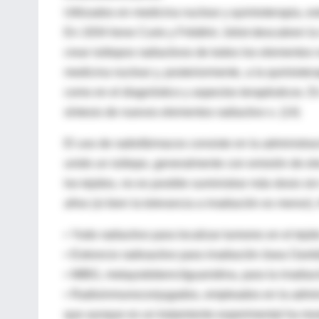
Utilizados en medicina nuclear y quimioterapia, es
En 1934 Irene Curie y Frédéric Joliot descubren la 
crear isótopos radiactivos de todos los elementos 
medicina nuclear y, posteriormente, a la quimiote
como en el diagnóstico y aspectos terapéuticos. E
síntesis de nuevos elementos radiactivo s. (14)
El uso de radiofármacos consiste en la administrac
unido un isótopo, generalmente con emisión de el
los tejidos, no es posible suministrar más dosis s
años (si bien la tolerancia a irradiación es menor)
• Yodo radiactivo para localizar tumores en el tejido
• Estroncio radioactivo para irradiación ósea Üant
• MIBG, metayodobencilguanidina, para la irradia
• Radioinmunoconjugados, empleados en la adminis
que aunque es un tratamiento experimental ha mos