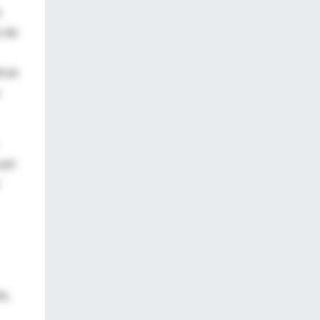
.
s de
icas
 por
a,