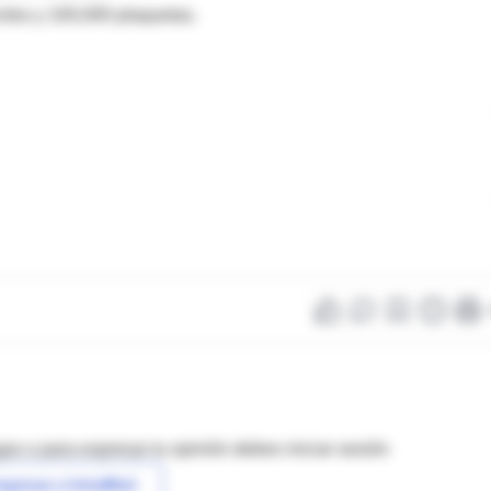
itos y 100,000 plaquetas.
as o para expresar tu opinión debes iniciar sesión
ngresar a IntraMed