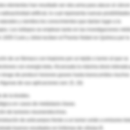
tos elementos han resultado ser otra arma para atacar al cáncer
radioactividad artificial, lo cual representa nuevas posibilidade
naturales y siembra los conocimientos que darían lugar a la
rapia. Los isótopos se emplean tanto en las investigaciones méd
n 1935 Curie y Joliot reciben el Premio Nobel en Química por la
ión de un fármaco con tropismo por un tejido o tumor al que va
ectrones con energía beta. Alcanzada la máxima dosis tolerada
in riesgo de producir lesiones graves hasta transcurridos muchos
. Algunas de sus aplicaciones son: (5, 16)
 de la tiroides.
iálgica en casos de metástasis óseas.
ción de tumores neuroendocrinos.
tración de anticuerpos frente a un tumor unido a emisores bet
trado buenos resultados en linfomas de células B.