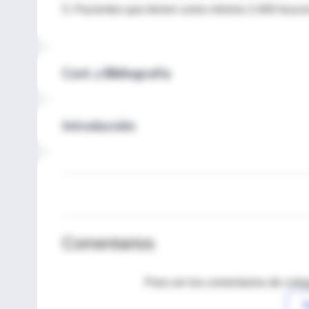
5. Pacientes que tienen como mínimo 2,400 leucoc
Cont. y Bibliografía
Introducción
Comentarios
Para ver los comentarios de coleg
I