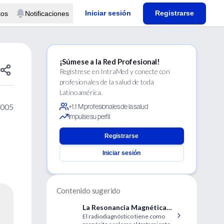
Iniciar sesión
Registrarse
tos
Notificaciones
¡Súmese a la Red Profesional!
Regístrese en IntraMed y conecte con
profesionales de la salud de toda
Latinoamérica.
2005
+1.1 M profesionales de la salud
Impulse su perfil
Registrarse
Iniciar sesión
Contenido sugerido
La Resonancia Magnética
El radiodiagnóstico tiene como
en Padecimientos de