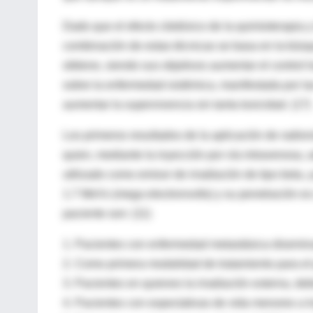
Dado que el efecto citotóxico de la quimioterapia y
combinación de estas técnicas se basa en la búsque
obtiene, siendo sus objetivos aumentar el control 
sobre la enfermedad sistémica, manifestada por la
aumentar la supervivencia sin tanta toxicidad. (17)
Los primeros resultados de la aplicación de radio
quien, mediante la inyección por vía intravenosa, a
utilizado como emisor de irradiación de tipo beta
1.7 MeVs (mega electronvolts) y su penetración es s
paciente son: (11)
1. Pacientes con enfermedad metastásica disemina
2. Como primera modalidad de tratamiento para el 
3. Pacientes en quienes la irradiación externa, d
4. Pacientes con expectativas de vida menores a l