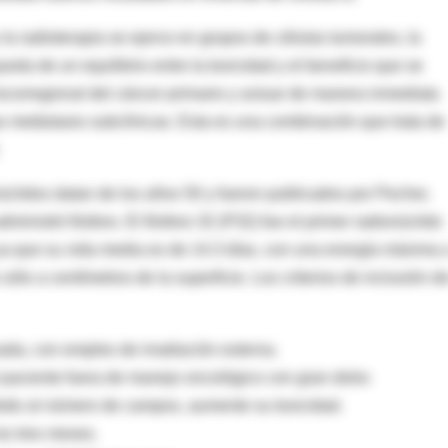
 la radioterapia se ejerce en grupos de células tumorales, la
da de un equilibrio entre la toxicidad y el beneficio que se
locorregional del cáncer primario y actuar de manera inmediata
s metástasis subclínicas. Esta es una combinación que trata de
núclidos datan de los años 50 y fueron publicados por Pecher,
dministró fósforo. El fósforo 32 (P32) fue el primer radionúclido
, ya que su vida media es de 14.3 días, con una energía máxima 
ólo a centímetros de la superficie. Los criterios de inclusión d
da, con empleo de irradiación externa.
paciente fuera de manejo oncológico con gran dolor.
ebido al número de campos, aumente su toxicidad.
os tres meses.