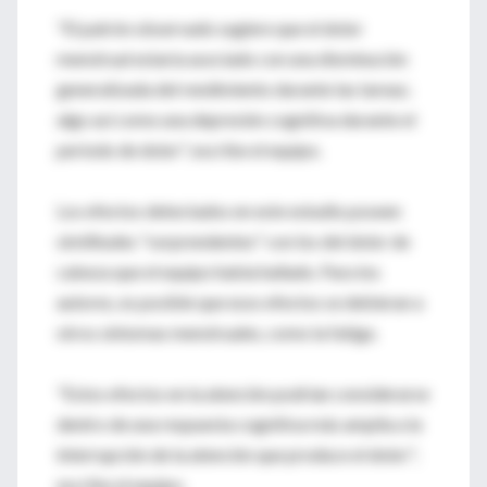
"El patrón observado sugiere que el dolor
menstrual estaría asociado con una disminución
generalizada del rendimiento durante las tareas;
algo así como una depresión cognitiva durante el
período de dolor", escribe el equipo.
Los efectos detectados en este estudio poseen
similitudes "sorprendentes" con los del dolor de
cabeza que el equipo había hallado. Para los
autores, es posible que esos efectos se debieran a
otros síntomas menstruales, como la fatiga.
"Estos efectos en la atención podrían considerarse
dentro de una respuesta cognitiva más amplia a la
interrupción de la atención que produce el dolor",
escribe el equipo.