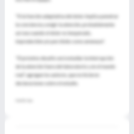
"Si la función adaptativa del dolor implica penetrar
la conciencia y exigir la atención, probablemente
así sea cuando el dolor es inesperado,
impredecible y/o percibido como amenaza".
"El próximo desafío será estudiar la interrupción
de la atención fuera del laboratorio y en el mundo
real", agregan los autores, que no hicieron
declaraciones sobre el estudio.
FUENTE: Pain