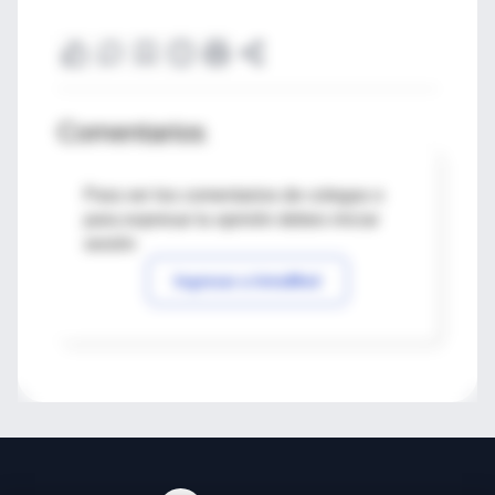
Comentarios
Para ver los comentarios de colegas o
para expresar tu opinión debes iniciar
sesión
Ingresar a IntraMed