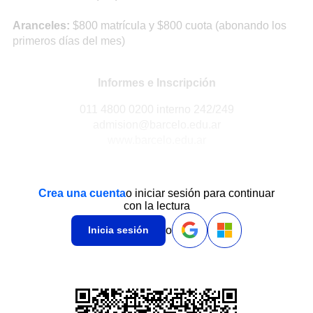
Aranceles:
$800 matrícula y $800 cuota (abonando los
primeros días del mes)
Informes e Inscripción
011 4800 0200 interno 242/249
admision@barcelo.edu.ar
www.barcelo.edu.ar
Crea una cuenta
o iniciar sesión para continuar
con la lectura
o
Inicia sesión