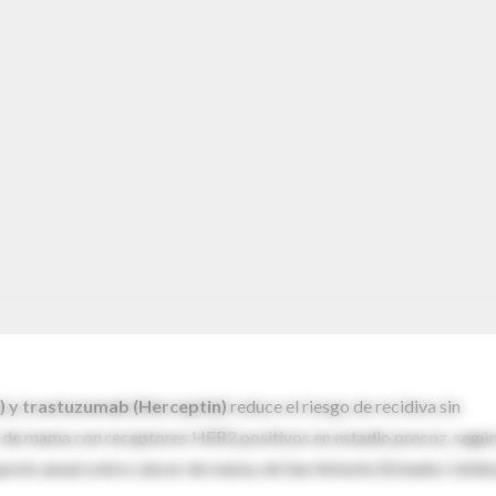
) y trastuzumab (Herceptin)
reduce el riesgo de recidiva sin
r de mama con receptores HER2 positivos en estadio precoz, según
imposio anual sobre cáncer de mama, de San Antonio (Estados Unido