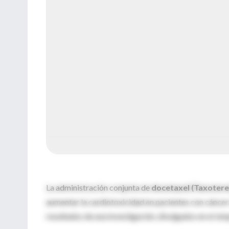
La administración conjunta de
docetaxel (Taxotere
aumentar la cardiotoxicidad en pacientes con cánce
resultados de una investigación, divulgados en el s