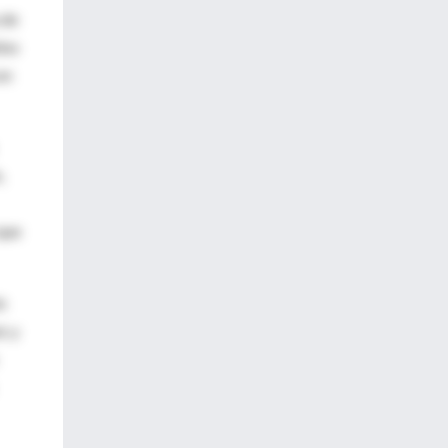
 de
ino
on
,
 que
n
, y