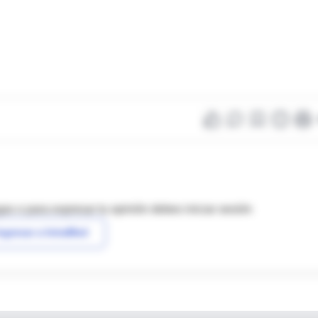
as o para expresar tu opinión debes iniciar sesión
ngresar a IntraMed