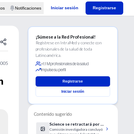
Iniciar sesión
Registrarse
tos
Notificaciones
¡Súmese a la Red Profesional!
Regístrese en IntraMed y conecte con
profesionales de la salud de toda
Latinoamérica.
2005
+1.1 M profesionales de la salud
Impulse su perfil
n
Registrarse
Iniciar sesión
Contenido sugerido
Science se retractará por el
Comisión investigadora concluyó
falso artículo de Hwang