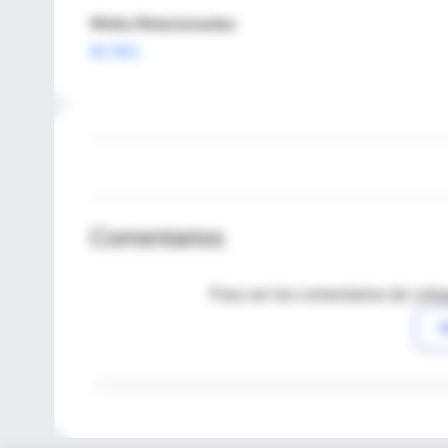
Webs Relacionadas
BCIRG
Comentarios
Para ver los comentarios de coleg
I