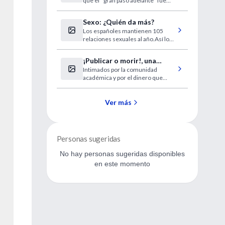
que el ''gran paso adelante'' fue
sobre clonación
sólo un engaño.
Sexo: ¿Quién da más?
Los españoles mantienen 105
relaciones sexuales al año.Así lo
revela un informe de una empresa
multinacional de preservativos.
¡Publicar o morir!, una
Intimados por la comunidad
presión que lleva a los
académica y por el dinero que
científicos a falsear datos
mueven los descubrimientos,
muchos científicos usan las
revistas especializadas para
Ver más
difundir datos que no siempre son
verdaderos.
Personas sugeridas
No hay personas sugeridas disponibles
en este momento