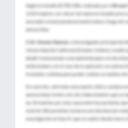
Según el estudio BCIRG 006, realizado por el
Breast
3.222 mujeres con cáncer de mama en estadio precoz 
asociado a trastuzumab presentó menos riesgo de car
antraciclina.
El
Dr. Dennis Slamon
, coinvestigador principal de 
Universidad de California (Estados Unidos), resaltó
añadir trastuzumab a una quimioterapia con docetaxel
enfermedad, y en el caso de no aplicarlo con antracic
el estudio continúa para poder realizar un análisis de 
En concreto, sólo hubo una muerte clínica cardíaca e
antraciclina), frente a los dos fallecimientos que se
las 10 muertes por esta causa entre las pacientes qu
total de 306 pacientes tuvieron una disminución relat
investigación en fase III, que se realizó desde marzo