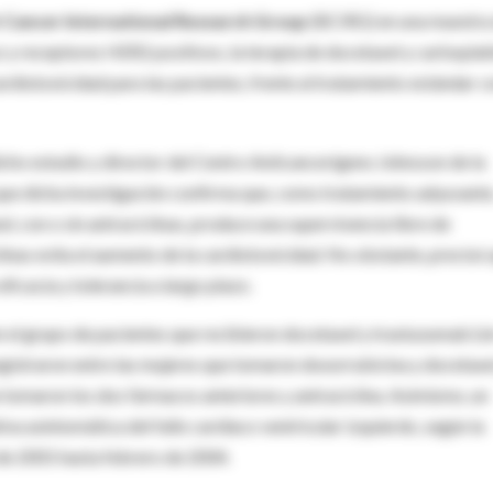
 Cancer International Research Group
(BCIRG) en una muestra
y receptores HER2 positivos, la terapia de docetaxel y carboplat
diotoxicidad para las pacientes, frente al tratamiento estándar c
dicho estudio y director del Centro Anticancerígeno Johnsson de la
 que dicha investigación confirma que, como tratamiento adyuvante
, con o sin antraciclinas, produce una supervivencia libre de
linas evita el aumento de la cardiotoxicidad. No obstante, precisó
eficacia y tolerancia a largo plazo.
n el grupo de pacientes que recibieron docetaxel y trastuzumab (si
 registraron entre las mujeres que tomaron doxorrubicina y docetaxel
e tomaron los dos fármacos anteriores y antraciclina. Asimismo, un
iva asintomática del fallo cardíaco ventricular izquierdo, según la
 de 2001 hasta febrero de 2004.