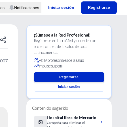
Iniciar sesión
Registrarse
tos
Notificaciones
¡Súmese a la Red Profesional!
Regístrese en IntraMed y conecte con
profesionales de la salud de toda
Latinoamérica.
2007
+1.1 M profesionales de la salud
Impulse su perfil
Registrarse
Iniciar sesión
Contenido sugerido
Hospital libre de Mercurio
Campaña para eliminar el