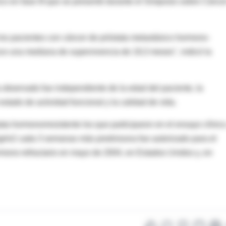
ico en fase III que se presentó durante el Simposio sobre Cánce
 los pacientes con cáncer de próstata metastásico hormono-
rece una mediana de supervivencia de 19,3 meses", indicó la
 observado fue independiente de la edad del paciente, la
estado de actividad funcional y la calidad de vida.
ata hormonorresistente los que participaron en el ensayo clínico
 mg/m2 cada 3 semanas más prednisona fue autorizado para el
rmono-refractario en mayo de 2004, en Estados Unidos y, en