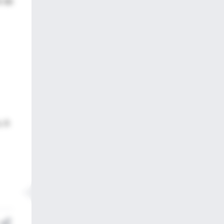
r de
. A