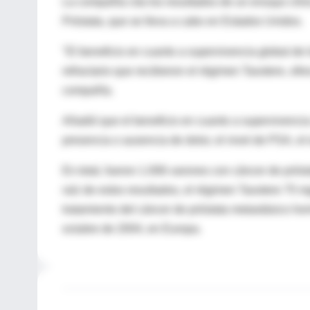
La compañía cita los resultados de un ensayo clín
Próstata, que se lleva a cabo en Estados Unidos.
"El beneficio en cuanto a supervivencia global de
refractario que recibieron el régimen Taxotere, of
compañía.
Añadió que el beneficio en cuanto a supervivencia
presencia o ausencia de dolor, el nivel de PSA, el 
En total, fueron 1.006 varones con cáncer de próst
raíz de estos resultados, el régimen Taxotere 75
tratamiento del cáncer de próstata metastásico ho
octubre de 2004, en Europa.