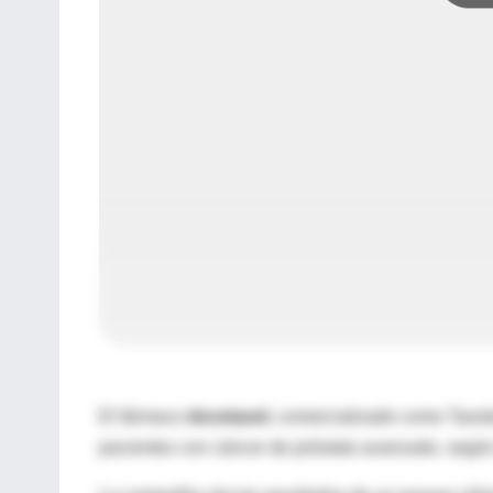
El fármaco
docetaxel
, comercializado como Taxot
pacientes con cáncer de próstata avanzado, según