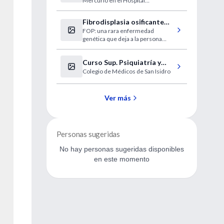
Mercurio en el Hospital
Fernández
Fibrodisplasia osificante
FOP: una rara enfermedad
progresiva
genética que deja a la persona
atrapada en su propia "prisión
ósea".
Curso Sup. Psiquiatría y
Colegio de Médicos de San Isidro
Psicología Pediátrica
Ver más
Personas sugeridas
No hay personas sugeridas disponibles
en este momento