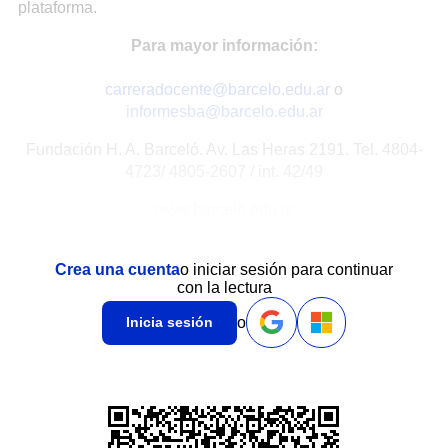
plataforma.
Para mayor información:
carreradocente@barcelo.edu.ar
o
informesba@barcelo.edu.ar
Fundación H. A. Barceló. Av. Las Heras 2191. Tel. 4804-
4723/ 4805-2607 / int. 42/49
www.barcelo.edu.ar
Crea una cuenta
o iniciar sesión para continuar
con la lectura
o
Inicia sesión