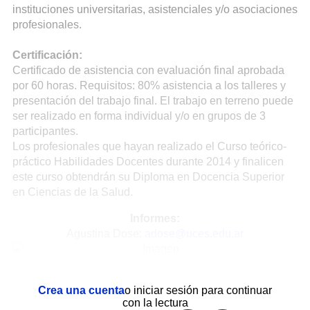
instituciones universitarias, asistenciales y/o asociaciones
profesionales.
Certificación:
Certificado de asistencia con evaluación final aprobada
por 60 horas. Requisitos: 80% asistencia a los talleres y
presentación del trabajo final. El trabajo en terreno puede
ser realizado en forma individual y/o en grupos de 3
participantes.
Los profesionales que hayan realizado el Curso teórico-
práctico Habilidades Docentes durante 2014 y finalicen
este curso obtendrán su Diploma en Docencia Superior
en Ciencias de la Salud.
Informes:
Agustina Dose:
adose@uces.edu.ar
Crea una cuenta
o iniciar sesión para continuar
con la lectura