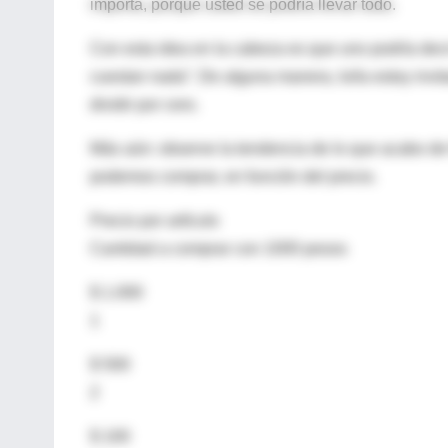
importa, porque usted se podría llevar todo.
Con esta idea en la cabeza es que uno podría decir
cuestan nada”. De alguna manera, lo/la estoy invi
dividir por cero.
Más aún: observe la tendencia de lo que acabo de 
podemos comprar, en función del precio.
Precio por artículo
Cantidad a comprar con 1000 pesos
$ 1.000
1
$ 500
2
$ 100