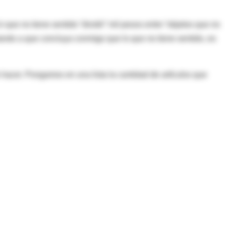
 que no tiene sentido “dividir” mil pesos entre “objetos que no
tando a que concluya conmigo que lo que no tiene sentido, es
hacer. Pongamos en una lista la cantidad de artículos que