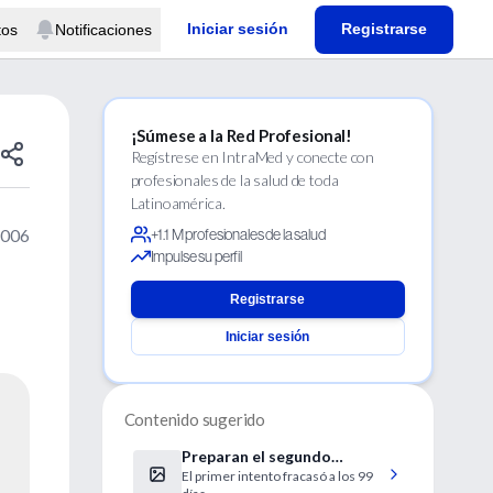
Iniciar sesión
Registrarse
tos
Notificaciones
¡Súmese a la Red Profesional!
Regístrese en IntraMed y conecte con
profesionales de la salud de toda
Latinoamérica.
2006
+1.1 M profesionales de la salud
Impulse su perfil
Registrarse
Iniciar sesión
Contenido sugerido
Preparan el segundo
El primer intento fracasó a los 99
trasplante de útero del