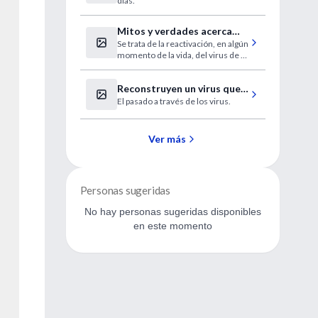
días.
mundo
Mitos y verdades acerca
Se trata de la reactivación, en algún
del Herpes Zoster o
momento de la vida, del virus de la
"culebrilla"
varicela que no es eliminado del
organismo después de padecer la
Reconstruyen un virus que
eruptiva.
El pasado a través de los virus.
afectó a ancestros del
hombre
Ver más
Personas sugeridas
No hay personas sugeridas disponibles
en este momento