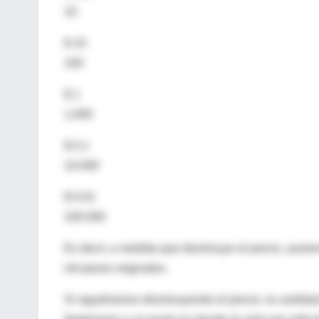
10
$ 10
100
$ 1
1.000
$ 0.1
10.000
$ 0.01
100.000
Es decir, a medida que disminuye el precio, aument
mil pesos originales.
Si siguiéramos disminuyendo el precio, la cantidad