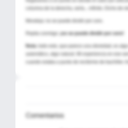
llegáramos a un punto en donde el valor por artícu
columna de la derecha, sería... infinito. Dicho de 
Moraleja: no se puede dividir por cero.
Repita conmigo:
¡no se puede dividir por cero!
Nota:
todo esto, que parece una obviedad, es algo
automático, algo natural. Mi experiencia en ese sen
cuando estaba a punto de recibirme de bachiller. A
Comentarios