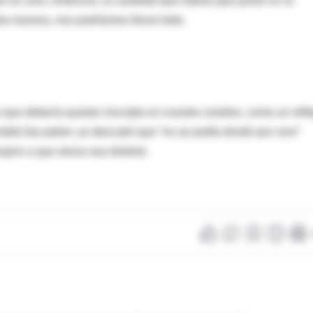
lo es cero, entonces, la cantidad que habría que poner en la
otra manera, nos podríamos llevar todo.
 que debería quedar inscripto en nuestro cerebro, como un refle
tido fue pobre: yo descubrí que “no se podía dividir por cero”
spiro a que ahora sea distinto.