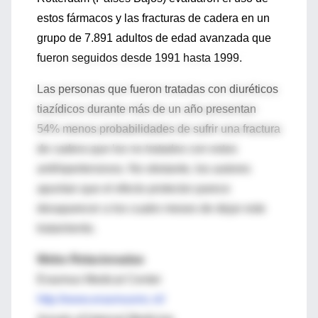
estos fármacos y las fracturas de cadera en un
grupo de 7.891 adultos de edad avanzada que
fueron seguidos desde 1991 hasta 1999.
Las personas que fueron tratadas con diuréticos
tiazídicos durante más de un año presentan
54% menos probabilidades de sufrir una fractura
de cadera que los no tratados con estos
antihipertensivos. No obstante, los autores
apuntan que el efecto protector parece
desaparecer a los cuatro meses de dejar este
tratamiento.
Webs Relacionadas
Erasmus Medical Center
http://www.erasmusmc.nl/