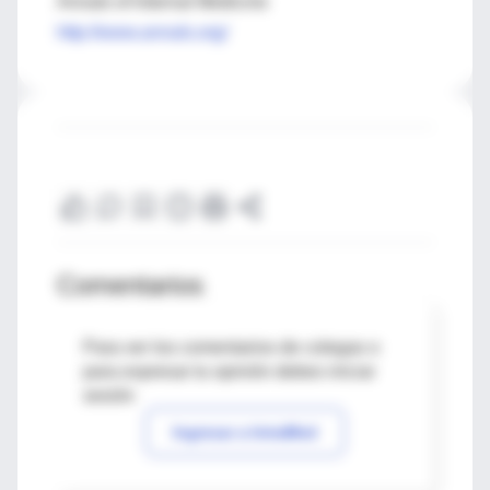
Annals of Internal Medicine
http://www.annals.org/
Comentarios
Para ver los comentarios de colegas o
para expresar tu opinión debes iniciar
sesión
Ingresar a IntraMed