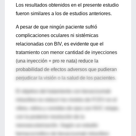
Los resultados obtenidos en el presente estudio
fueron similares a los de estudios anteriores.
A pesar de que ningún paciente sufrió
complicaciones oculares ni sistémicas
relacionadas con BIV, es evidente que el
tratamiento con menor cantidad de inyecciones
(una inyección + pro re nata) reduce la
probabilidad de efectos adversos que pudieran
perjudicar la visión o la salud de los pacientes.
El objetivo del tratamiento con bevacizumab
intravítreo es reducir los niveles de FCEV en el
vítreo, retina y coroides de ojos con NVC miope,
con la posterior resolución de la
neovascularización. Según un estudio
farmacocinético de bevacizumab intravítreo