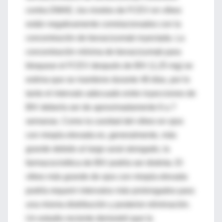
contra DMAE, los niveles de FCEV en vítreo
están negativamente correlacionados con la
concentración de bevacizumab inyectada. La
concentración mínima de bevacizumab para
bloquear el FCEV después de BIV (1,25 mg) se
estima que se mantiene durante 48 días, por lo
tanto el intervalo adecuado entre inyecciones de
BIV debería ser de aproximadamente 6 a 7
semanas. Como la cavidad del vítreo en ojos
con miopía elevada es, generalmente, más
grande debido al largo axial alongado, la
farmacocinética de BIV podría ser distinta. El
vítreo más grande de ojos con miopía elevada
podría requerir intervalos más prolongados para
una misma distribución y posterior eliminación.
Un estudio reciente demostró que la