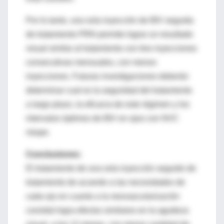
Por lo tanto, una sola inyección de BIV seguida
de tratamiento PRN permite lograr un resultado
visual similar al tratamiento con tres inyecciones
consecutivas mensuales, con menos
inyecciones. Futuras investigaciones deberán
determinar cual es la seguridad del tratamiento
a largo plazo, la eficacia de este régimen y los
intervalos óptimos de BIV en ojos con NVC
miope.
Conclusiones:
El tratamiento de una sola inyección seguido de
tratamiento de acuerdo a las necesidades de
cada ojo en cuanto a la neovascularización
coroidal logra efectos similares en la agudeza