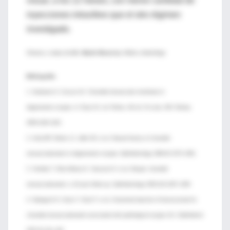
visual, a los 12 meses, con menor cantidad de
inyecciones intravítreo que el otro régimen
investigado.
Síntesis y traducción:
Dr. Martín Mocorrea
, Médico oftalmólogo
Bibliografía:
1. Soubrane G, Coscas GJ. Choroidal neovascular membrane in
degenerative myopia. In: Ryan SJ, ed. Retina. 4th ed. St Louis, MO: Mosby;
2005:1136–1152.
2. Avila MP, Weiter JJ, Jalkh AE, et al. Natural history of choroidal
neovascularization in degenerative myopia. Ophthalmology 1984;91:1573–1581.
3. Yoshida T, Ohno-Matsui K, Yasuzumi K, et al. Myopic choroidal
neovascularization: a 10-year follow-up. Ophthalmology 2003;110:1297–1305.
4. Sakaguchi H, Ikuno Y, Gomi F, et al. Intravitreal injection of bevacizumab for
choroidal neovascularisation associated with pathological myopia. Br J Ophthalmol