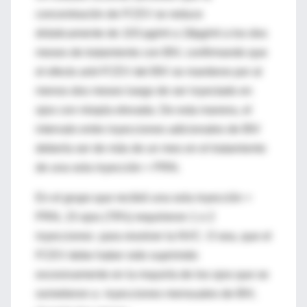
concentración de FCEV se reduce
drásticamente de 103 pg/ml a 18pg/ml a los dos
meses de tratamiento con BIV, confirmando que
el efecto anti-FCEV del BIV se mantiene por al
menos dos meses luego de ser inyectado en
ojos con miopía elevada. De esta manera, el
intervalo entre inyecciones adicionales de BIV
debería ser de más de un mes en el tratamiento
de una sola inyección + PRN.
En el grupo que recibió una sola inyección +
PRN, 15 ojos (79%) requirieron 1 o 2
inyecciones para resolver la NVC. O sea, que el
FCEV debe haber sido suprimido
excesivamente en la mayoría de los ojos que se
sometieron a inyecciones mensuales de BIV,