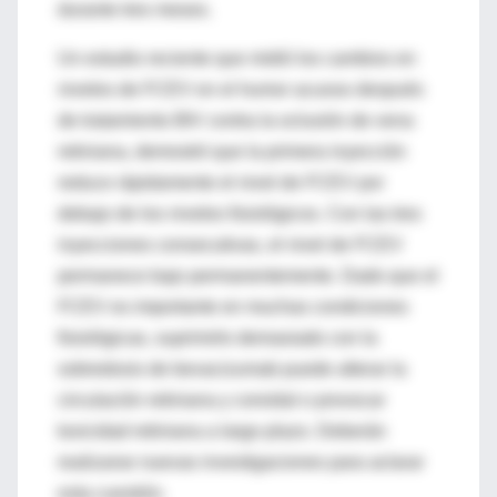
durante tres meses.
Un estudio reciente que midió los cambios en
niveles de FCEV en el humor acuoso después
de tratamiento BIV contra la oclusión de vena
retiniana, demostró que la primera inyección
reduce rápidamente el nivel de FCEV por
debajo de los niveles fisiológicos. Con las tres
inyecciones consecutivas, el nivel de FCEV
permanece bajo permanentemente. Dado que el
FCEV es importante en muchas condiciones
fisiológicas, suprimirlo demasiado con la
sobredosis de bevacizumab puede alterar la
circulación retiniana y coroidal o provocar
toxicidad retiniana a largo plazo. Deberán
realizarse nuevas investigaciones para aclarar
esta cuestión.