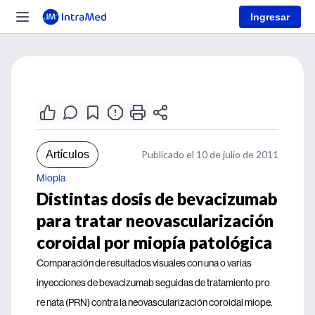
Ingresar
Artículos
Publicado el 10 de julio de 2011
Miopía
Distintas dosis de bevacizumab
para tratar neovascularización
coroidal por miopía patológica
Comparación de resultados visuales con una o varias
inyecciones de bevacizumab seguidas de tratamiento pro
re nata (PRN) contra la neovascularización coroidal miope.