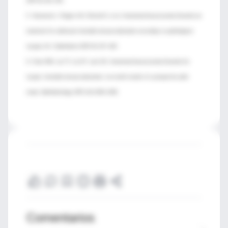
2007;91:161–165.
5. Yamamoto I, Rogers AH, Reichel E, et al. Intravitreal bevacizumab (Avastin) as
treatment for subfoveal choroidal neovascularisation secondary to pathological
myopia. Br J Ophthalmol 2007;91:157–160.
6. Chan WM, Lai TY, Liu DT, Lam DS. Intravitreal bevacizumab (Avastin) for
myopic choroidal neovascularization: six-month results of a prospective pilot
study. Ophthalmology 2007;114:2190–2196.
Comentarios