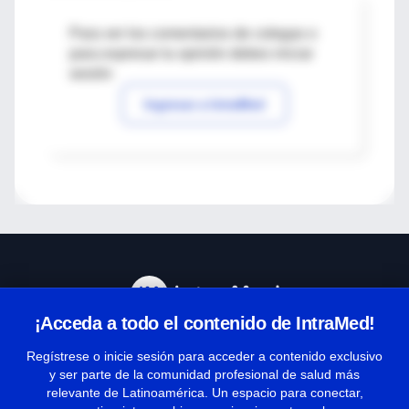
Para ver los comentarios de colegas o
para expresar tu opinión debes iniciar
sesión
Ingresar a IntraMed
¡Acceda a todo el contenido de IntraMed!
Centro de Ayuda
Regístrese o inicie sesión para acceder a contenido exclusivo
y ser parte de la comunidad profesional de salud más
relevante de Latinoamérica. Un espacio para conectar,
Términos y condiciones