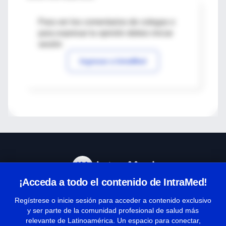
Para ver los comentarios de colegas o
para expresar tu opinión debes iniciar
sesión
Ingresar a IntraMed
¡Acceda a todo el contenido de IntraMed!
Centro de Ayuda
Regístrese o inicie sesión para acceder a contenido exclusivo
y ser parte de la comunidad profesional de salud más
relevante de Latinoamérica. Un espacio para conectar,