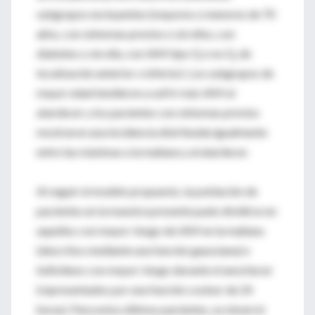
subgrupos excluyentes (mayores o menores de 70
años, con síntomas previos o sin ellos, con
diabetes o sin ella, con IAM tipo Q o no Q, de
localización anterior o inferior). Los subgrupos de
mayor edad tendieron a sufrir más IAM al
atardecer y los pacientes con síntomas previos
mostraron una incidencia distribuida igualmente
entre las máximas a la mañana y al atardecer.
Al seguir el modelo propuesto, la población de
pacientes en la muestra presente pudo dividirse en
aquellos con mayor riesgo de IAM en la mañana
(descritos mediante una función gaussiana) e
individuos con mayor riesgo durante el anochecer
(representados por una función cosinor de 24
horas). Para estos últimos pacientes, se observó