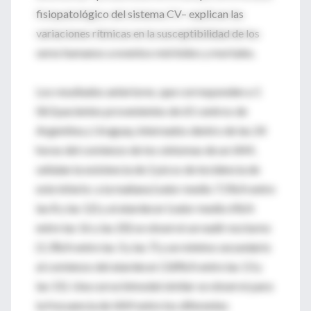
fisiopatológico del sistema CV– explican las
variaciones rítmicas en la susceptibilidad de los
seres humanos a eventos mórbidos y mortales.
Los resultados anteriores, que corresponden a 1
063 pacientes provenientes de 65 centros de
Argentina y Uruguay, internados dentro de las 24
horas del comienzo de los síntomas de un IAM,
señalan la existencia de 2 picos de incidencia de
este infarto: a la mañana (valor medio 7.5%/h entre
las 8 y las 12) y al atardecer (valor medio 6%/h
entre las 16 y las 20) se observó un nadir nocturno
(1.3%/h entre las 3 y las 7) y un mínimo secundario
al comienzo del atardecer (3.8%/h entre las 13 y
las 15). Una curva bimodal similar se observó para
la frecuencia de IAM entre los diferentes