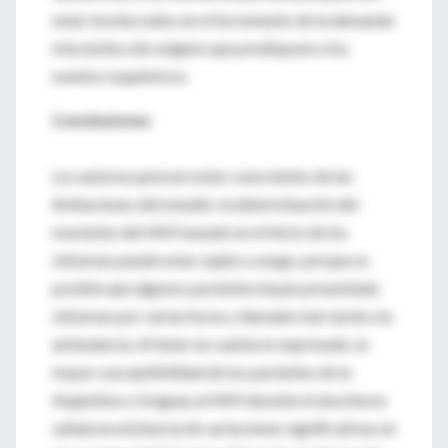
estar involucrados en el incremento de la demanda
miocárdica de oxígeno que predispone a los
eventos isquémicos.
Conclusiones
Los autores parecen estar conscientes de las
limitaciones del estudio: la determinación del
momento del IAM basado en el inicio de los
síntomas puede estar sujeto a sesgo, porque es
posible que algunos pacientes hayan presentado
síntomas por varias horas y llamado más tarde a la
ambulancia. Al tener en cuenta lo expresado, la
mayor susceptibilidad de los pacientes de la
Argentina y Uruguay al IAM durante el anochecer
señala la existencia de variaciones significativas en