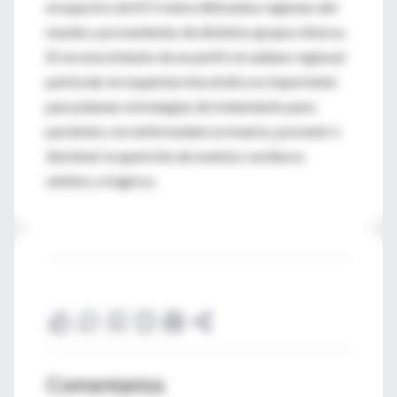
el espectro de ECV entre diferentes regiones del
mundo y provenientes de distintos grupos étnicos.
El reconocimiento de un perfil circadiano regional
particular en isquemia miocárdica es importante
para planear estrategias de tratamiento para
pacientes con enfermedad coronaria y prevenir o
disminuir la aparición de eventos cardíacos
súbitos y trágicos.
Comentarios