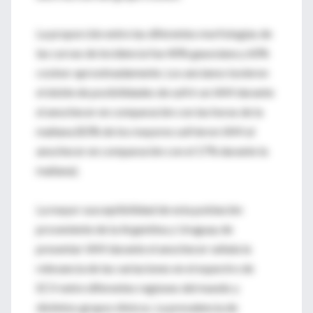
La proporción entre las diferentes morfologías de
las curvas de incidencia fue 40% gaussiana y 60%
cosinor aproximadamente. Los ancianos tuvieron
el doble de posibilidades de sufrir un IAM durante
el anochecer en comparación con las horas de la
mañana (83% de los mayores sufrieron IAM al
anochecer en comparación con el 17% durante la
mañana).
La mayor susceptibilidad de esta población
proveniente de la Argentina y Uruguay de
presentar IAM durante el anochecer señala la
relevancia de las variaciones en el espectro de
ECV entre diferentes regiones del mundo y
distintos grupos étnicos. La prevalencia de