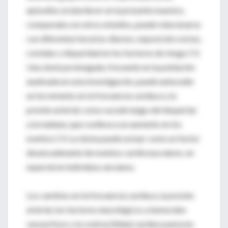
episodios al atardecer en la presente muestra,
comparada con otros estudios, puede relacionarse
con diferentes horarios diurnos, exposición a la luz,
comidas o disparidad en los factores de riesgo CV.
Una siesta prolongada, frecuente en la población
analizada en esta investigación, puede anteceder
un incremento en la frecuencia cardíaca y la
presión arterial, como sucede luego del despertar
a la mañana, que conlleva a un aumento en los
eventos CV. La siesta puede actuar como un factor
desencadenante de eventos cardiovasculares, en
especial en individuos ancianos.
Los cambios en la frecuencia cardíaca, la presión
arterial, los factores neurológicos y humorales
vasoactivos y la contractilidad cardíaca parecen