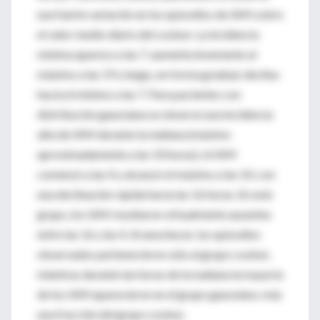
una fuerte variación en los episodios de IAM sobre
el valor medio diario del cosinor. La incidencia
mínima aparece a las 7, aumenta levemente al
máximo a las 19 y luego, en forma gradual, declina
hacia el mínimo a las 7. Para pacientes con
distribución gaussiana se observó una incidencia
alta de IAM durante la mañana (máximo
aproximadamente a las 10 horas); el IAM
comenzó a las 4 y alcanzó el máximo a las 10, con
una declinación rápida hacia las 16 horas. En este
grupo, los IAM resultaron virtualmente ausentes
entre las 16 y las 4. Al anochecer, los episodios
observados pertenecieron sólo al grupo cosinor,
mientras durante las horas de la mañana la mayoría
de los IAM aparecieron en el grupo gaussiano, más
una fracción del grupo cosinor.